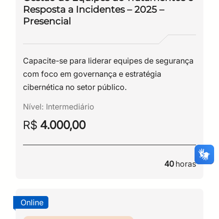
Resposta a Incidentes – 2025 –
Presencial
Capacite-se para liderar equipes de segurança
com foco em governança e estratégia
cibernética no setor público.
Nível:
Intermediário
R$
4.000,00
CPF
Email
Digite sua senha
Confirme a senha
40
horas
CPF
Email
Digite sua senha
Confirme a senha
Online