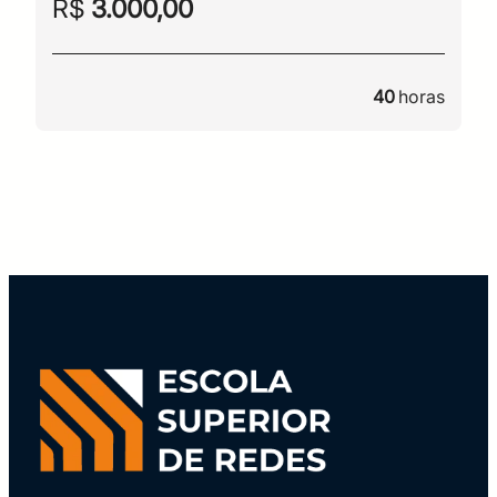
R$
3.000,00
40
horas