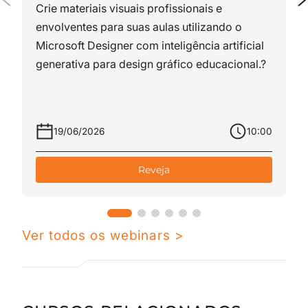
Crie materiais visuais profissionais e
liderando equipes e
envolventes para suas aulas utilizando o
desenvolvendo currículos,
Microsoft Designer com inteligência artificial
materiais didáticos, trilhas
generativa para design gráfico educacional.?
formativas e ambientes virtuais de
aprendizagem, sempre integrando
tecnologia, criatividade e
metodologias ativas.
19/06/2026
10:00
Reveja
Ver todos os webinars >