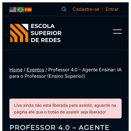
Cadastre-se
Entrar
Home
/
Eventos
/
Professor 4.0 – Agente Ensinar: IA
para o Professor​ (Ensino Superior)
Live ainda não está liberada para assistir, aguarde na
página até que o botão de assistir seja liberado!
PROFESSOR 4.0 – AGENTE