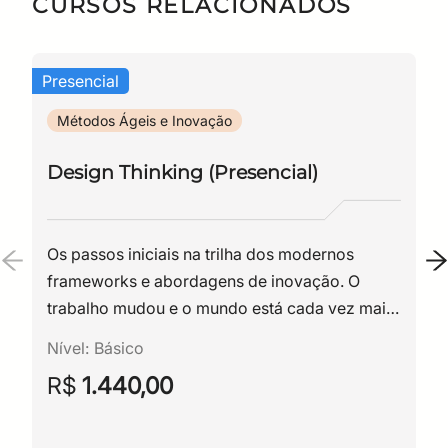
CURSOS RELACIONADOS
Presencial
Métodos Ágeis e Inovação
Design Thinking (Presencial)
Os passos iniciais na trilha dos modernos
frameworks e abordagens de inovação. O
trabalho mudou e o mundo está cada vez mais
online, por isso é importante adaptarmos
Nível:
Básico
nossas tarefas e dinâmicas para o ambiente
R$
1.440,00
virtual.