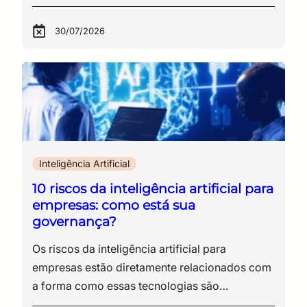
30/07/2026
Inteligência Artificial
10 riscos da inteligência artificial para
empresas: como está sua
governança?
Os riscos da inteligência artificial para empresas estão diretamente relacionados com a forma como essas tecnologias são incorporadas ao cotidiano corporativo – muitas vezes sem critérios definidos de uso, controle e validação. A adoção de soluções baseadas em IA, especialmente ferramentas generativas, como ChatGPT e Claude, entre outras, ampliou a capacidade operacional das organizações em diversas frentes, desde a produção de conteúdo até a análise de dados e o suporte à tomada de decisão, um avanço que ocorreu em ritmo superior à estruturação de regras internas capazes de orientar seu uso. Para entender esse contexto, é importante considerar que, embora a inteligência artificial não tenha surgido recentemente, a forma como ela evoluiu e passou a ser utilizada mudou exponencialmente nos últimos anos. Aplicações que antes estavam restritas a projetos específicos ganharam escala e acessibilidade, sendo utilizadas por equipes diversas no dia a dia. Esse movimento, inclusive, já era observado em iniciativas anteriores ligadas a machine learning e análise de dados, como discutido por nós aqui: Na prática, isso repercutiu nas ferramentas de IA já inseridas em processos internos, análises e decisões relevantes, enquanto muitas empresas ainda não estabeleceram: Assim, há um cenário que cria uma dinâmica recorrente, na qual a tecnologia opera dentro da organização antes que exista um modelo formal de governança de IA capaz de orientar seu uso. A partir desse ponto, os riscos se tornam concretos, uma vez que, sem diretrizes claras, a utilização de IA ocorre de forma distribuída e pouco visível para as áreas responsáveis por tecnologia, segurança da informação e compliance. Nesse contexto, dados corporativos podem ser inseridos em plataformas externas, decisões passam a depender de sistemas automatizados e processos críticos incorporam respostas cuja origem nem sempre é rastreável. O ponto central, portanto, não é a tecnologia em si, mas a ausência de critérios que definam como ela deve ser utilizada dentro da organização. Como resposta a esse cenário, algumas iniciativas regulatórias têm tomado forma. No Brasil, por exemplo, projetos de lei em discussão buscam estabelecer parâmetros para o uso da inteligência artificial, incluindo princípios de transparência, responsabilização e gestão de riscos. Isso indica que, além dos impactos operacionais e éticos, o uso de IA também passa a envolver obrigações legais. Diante dessas questões, estruturar uma governança de IA é uma medida necessária e urgente para alinhar inovação, segurança e responsabilidade. Sua empresa está pronta para esse novo momento? Ao longo deste conteúdo, você verá: Riscos operacionais e estratégicos da IA nas empresas A inclusão da inteligência artificial no ambiente corporativo introduz uma série de riscos que não se limitam à tecnologia em si, mas se estendem à forma como dados, processos e decisões passam a ser conduzidos. Esses riscos costumam surgir de maneira gradual, à medida que o uso da IA se expande dentro da organização sem diretrizes claras. A seguir, estão os principais pontos de atenção que os gestores precisam considerar ao avaliar o uso da IA em suas operações. 10 riscos da inteligência artificial para as empresas O uso corporativo da IA envolve um conjunto de exposições que, em muitos casos, não são percebidas no momento da adoção da ferramenta, mas se manifestam na operação, na segurança e na governança ao longo do tempo. 1. Uso de dados sensíveis em ferramentas públicas Funcionários podem inserir informações estratégicas, dados pessoais ou documentos internos em plataformas abertas de IA. Esse tipo de prática tende a resultar em perda de controle sobre dados corporativos, especialmente quando não há clareza sobre como essas informações são armazenadas, processadas ou reutilizadas pelos provedores. 2. Falta de rastreabilidade nas decisões Resultados gerados por IA nem sempre permitem identificar com precisão quais dados foram utilizados ou qual lógica levou àquela resposta. Isso dificulta auditorias, compromete a transparência e cria obstáculos relevantes em ambientes regulados. Esse risco ganha dimensão concreta quando se observa a ocorrência de conteúdos inteiramente fabricados por modelos generativos. Há registros recentes no Judiciário brasileiro em que decisões e fundamentos inexistentes foram apresentados em processos, gerando sanções por litigância de má-fé. Casos como esses evidenciam um ponto crítico – quando não há rastreabilidade, não há como validar a origem da informação nem sustentar sua confiabilidade. 3. Dependência de respostas não verificadas A ausência de rastreabilidade se conecta diretamente a outro problema: a incorporação de respostas sem validação. Modelos generativos produzem conteúdos com alto grau de coerência linguística, o que facilita sua aceitação como verdade. No entanto, essa plausibilidade não garante precisão. Quando essas respostas são integradas a relatórios, pareceres ou decisões internas sem revisão técnica, o erro deixa de ser pontual e passa a compor o fluxo operacional da empresa. O risco, nesse caso, não está apenas na resposta incorreta, mas na confiança atribuída a ela. 4. Shadow IT ampliada pelo uso de IA O uso de IA se reflete em uma nova camada de Shadow IT, conceito que descreve tecnologias adotadas fora da governança formal da área de TI. Na prática, colaboradores acessam ferramentas diretamente, sem avaliação prévia de segurança, compliance ou integração com os sistemas corporativos. Esse movimento fragmenta o ambiente tecnológico da organização. Diferentes áreas utilizam soluções distintas, com níveis variados de proteção, armazenamento e processamento de dados. O resultado é perda de visibilidade sobre o que está em uso, dificuldade de aplicar políticas de segurança e ausência de controle de como informações corporativas circulam fora dos ambientes oficiais. 5. Exposição a riscos de segurança da informação A utilização de IA fora de diretrizes estruturadas de governança de IA compromete diretamente os controles de segurança da informação. Dados podem ser transferidos para ambientes externos, processados por terceiros e armazenados fora das políticas definidas pela organização, o que entra em conflito com práticas alinhadas a normas como a ISO/IEC 27001. Nesse contexto, o problema não está apenas na tecnologia, mas na quebra de controles já estabelecidos. A IA cria novos fluxos de dados que, se não forem mapeados e protegidos, ampliam a superfície de exposição a incidentes. 6. Decisões automatizadas sem supervisão adequada A incorporação de IA em processos internos altera a forma como decisões são produzidas. Quando não há definição clara de revisão humana, sistemas automatizados passam a influenciar resultados sem que exista validação proporcional ao impacto da decisão. Em áreas como jurídico, financeiro ou atendimento, isso pode significar desde recomendações equivocadas até respostas incorretas para clientes ou análises inconsistentes utilizadas como base para decisões estratégicas. O risco se intensifica quando a automação ocorre de forma silenciosa, sem que a organização tenha mapeado em que setor a IA está sendo utilizada. 7. Viés algorítmico e impacto reputacional Modelos de IA refletem padrões presentes nos dados com os quais foram treinados. Isso inclui vieses históricos, distorções e desigualdades que podem ser reproduzidas nas respostas e decisões geradas. Em ambientes corporativos, esse risco se manifesta em processos de seleção, análise de crédito, priorização de atendimento ou qualquer outro contexto em que a IA interfira na tomada de decisão. Além das implicações éticas, há impacto direto na reputação da empresa e possibilidade de questionamentos legais, especialmente em cenários que envolvem discriminação ou tratamento desigual. 8. Falta de definição de responsabilidade A utilização de IA introduz um problema recorrente: a indefinição sobre quem responde pelos resultados. Quando uma decisão envolve tecnologia, múltiplos agentes participam do processo: o usuário solicitante, a área responsável pela implementação, o fornecedor da ferramenta e a própria organização. Sem uma política de uso de IA que estabeleça responsabilidades, qualquer falha gera incerteza sobre a accountability (responsabilidade), o que dificulta respostas rápidas, gestão de incidentes e defesa jurídica. 9. Desalinhamento com exigências regulatórias O uso corporativo da IA precisa dialogar com um conjunto crescente de normas relacionadas com a proteção de dados, a segurança da informação e a transparência. Sem diretrizes claras, a utilização dessas ferramentas pode violar os princípios da Lei Geral de Proteção de Dados (LGPD), especialmente em relação ao tratamento de dados pessoais, à finalidade e à transparência. Além disso, como dissemos anteriormente, regulações específicas sobre inteligência artificial estão em discussão no Brasil e já avançam em outras jurisdições, o que amplia o risco de não conformidade para organizações que não estruturam sua governança desde agora. 10. Dependência tecnológica sem estratégia A adoção fragmentada de ferramentas de IA cria um cenário de dependência tecnológica sem planejamento. Diferentes soluções são incorporadas sem integração, sem padronização e sem critérios de longo prazo. Isso dificulta a gestão do ambiente, aumenta os custos operacionais e limita a capacidade de evolução da arquitetura de TI. A dependência de fornecedores específicos também pode restringir a autonomia da organização, especialmente em contextos que exigem controle de dados, modelos e processos. Resumo dos principais riscos da inteligência artificial para empresas Riscos Grau de impacto Uso de dados sensíveis em ferramentas públicas Alto Falta de rastreabilidade nas decisões Alto Dependência de respostas não verificadas Alto Shadow IT Alto Exposição a riscos de segurança da informação Alto Decisões automatizadas sem supervisão adequada Alto Viés algorítmico Médio Falta de defini