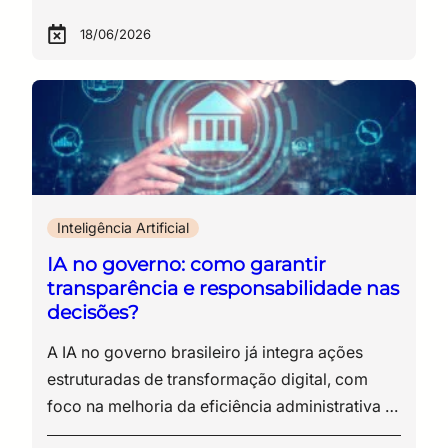
18/06/2026
Inteligência Artificial
IA no governo: como garantir
transparência e responsabilidade nas
decisões?
A IA no governo brasileiro já integra ações estruturadas de transformação digital, com foco na melhoria da eficiência administrativa e na qualificação dos serviços públicos. O Plano Brasileiro de Inteligência Artificial (PBIA 2024–2028), por exemplo, estabelece diretrizes para o uso estratégico dessa tecnologia, com previsão de investimentos relevantes e aplicação em áreas como automação de serviços públicos, análise de dados e apoio à tomada de decisões automatizadas no setor público. De acordo com o próprio governo federal, o avanço tecnológico demanda um serviço público mais ágil, eficiente e orientado por dados. Iniciativas como o Núcleo de Inteligência Artificial reforçam esse movimento ao promover capacitação técnica e incentivar o uso responsável de soluções baseadas em IA na administração pública. Esse progresso amplia a operacionalidade do Estado, sobretudo na análise de grandes volumes de dados e na personalização de políticas públicas. Ao mesmo tempo, introduz um novo nível de complexidade na gestão, especialmente no que diz respeito ao uso de dados governamentais, à confiabilidade dos modelos e à responsabilização por decisões mediadas por algoritmos. A incorporação de sistemas preditivos e modelos de aprendizado de máquina desloca o eixo da gestão pública da execução simples de políticas para a compreensão de como decisões são estruturadas, quais critérios orientam os algoritmos e de que forma essas decisões podem ser auditadas, explicadas e contestadas. Para os gestores públicos, então, a questão central envolve a implementação de IA no governo com capacidade de gerar eficiência operacional sem comprometer a transparência, a equidade e a responsabilidade institucional. Este conteúdo parte dessa premissa para analisar os impactos da IA no governo, os riscos associados às decisões automatizadas no setor público e os mecanismos de governança necessários para garantir a explicabilidade de algoritmos, a mitigação de vieses algorítmicos e a responsabilidade digital no setor público. Como a IA no governo remodela a tomada de decisão na administração pública? A incorporação de sistemas baseados em aprendizado de máquina altera a dinâmica tradicional de tomada de decisão no setor público. Em vez de depender exclusivamente de análises manuais, os gestores passam a contar com modelos capazes de classificar, prever e priorizar informações em tempo reduzido. Esse apoio automatizado é particularmente relevante em áreas com alto volume de dados, como assistência social, saúde, fiscalização tributária e gestão de benefícios. Nesse contexto, a IA permite identificar padrões de comportamento, inconsistências cadastrais e tendências de demanda que dificilmente seriam percebidos apenas pela análise humana. Com isso, a tomada de decisão ocorre em um ambiente híbrido, no qual relatórios estatísticos, recomendações algorítmicas e avaliação técnica humana coexistem. Iniciativas práticas de IA no governo brasileiro 1. Projeto Inspire O Projeto Inspire (Inteligência Artificial no Serviço Público com Inovação, Responsabilidade e Ética) propõe o uso de IA para integrar bases como CadÚnico, saúde e educação, com o objetivo de viabilizar serviços públicos mais personalizados. Com investimento previsto de R$ 390 milhões, a iniciativa inclui o desenvolvimento de infraestrutura dedicada, o uso de modelos de IA para a interoperabilidade de dados e a criação de um ambiente centralizado de aplicações. Entre os principais desdobramentos, destacam-se: A proposta evidencia o uso de IA no governo como instrumento de aumento de eficiência, com forte dependência de integração e qualidade de dados. 2. Guia de IA generativa O Guia de Inteligência Artificial Generativa no Serviço Público, desenvolvido pela Secretaria de Governo Digital, em conjunto com o Serpro, tem como objetivo orientar o uso dessa tecnologia por servidores públicos. O material apresenta diretrizes práticas para: A iniciativa reforça a necessidade de padronização e qualificação no uso de IA no governo, especialmente em ferramentas com alto potencial de impacto. 3. Núcleo de Inteligência Artificial O Núcleo de Inteligência Artificial do Governo Federal atua como estrutura de articulação entre diferentes órgãos, incluindo MCTI, MGI, ENAP, Serpro e Dataprev. Sua atuação envolve desde a coordenação de iniciativas estratégicas em IA até o desenvolvimento de diretrizes para uso responsável da tecnologia, promoção da transformação digital no governo e capacitação técnica de servidores públicos. A centralidade da capacitação nesse modelo evidencia um ponto crítico: a sustentabilidade do uso de IA no governo depende da capacidade institucional de compreender, operar e supervisionar essa tecnologia. 4. PBIA O Plano Brasileiro de Inteligência Artificial consolida a IA como política pública estruturante, organizada em eixos que incluem infraestrutura, formação, aplicação em serviços públicos e governança. Entre os direcionamentos, destacam-se: A previsão de iniciativas como um centro voltado para a transparência algorítmica reforça a preocupação com a explicabilidade e o controle diante de decisões automatizadas no setor público. A análise conjunta dessas iniciativas revela um padrão consistente – a IA no governo já está integrada à agenda operacional do setor público, com impactos diretos na forma como os serviços são prestados e as decisões são tomadas. Esse cenário amplia a necessidade de se elaborarem estruturas de governança capazes de garantir o controle e a transparência do uso da IA, bem como a responsabilização por ela. Ou seja, há a ampliação da capacidade operacional do Estado, ao mesmo tempo que aumenta a exigência de que os gestores compreendam não apenas os resultados apresentados pelos sistemas, mas também os critérios que orientaram sua geração. Ganhos operacionais e riscos estruturais no uso de IA pelo governo A aplicação de IA na administração pública também está associada a ganhos mensuráveis de eficiência. Simultaneamente, os mesmos mecanismos que ampliam a escala e a velocidade das decisões podem potencializar erros, distorções e vieses presentes nos dados utilizados para treinar os modelos. Principais benefícios e riscos associados Benefícios mais recorrentes Riscos que exigem atenção institucional Redução de tempo na análise de processos administrativos Reprodução de vieses históricos presentes em bases de dados governamentais Identificação automatizada de inconsistências e fraudes Dificuldade de explicar decisões geradas por modelos complexos Priorização de atendimentos com base em critérios objetivos Dependência tecnológica de fornecedores externos Apoio à formulação de políticas públicas baseadas em dados Possibilidade de falhas sistêmicas com impacto em larga escala A coexistência desses fatores exige que a adoção da IA seja acompanhada por mecanismos formais de controle, documentação e validação contínua dos sistemas utilizados, tópico que abordamos abaixo. Explicabilidade, auditoria e responsabilidade em decisões automatizadas Em ambientes governamentais, as decisões administrativas precisam ser justificáveis e passíveis de revisão por órgãos de controle e pela própria sociedade. A utilização de modelos algorítmicos sem mecanismos de explicação compromete essa exigência, pois dificulta a compreensão de como determinado resultado foi produzido. A explicabilidade de algoritmos envolve a capacidade de rastrear quais variáveis influenciaram uma decisão e de traduzir esse processo em linguagem compreensível para diferentes públicos, incluindo gestores, auditores e cidadãos. Essa transparência é essencial para garantir a legitimidade das decisões automatizadas e para viabilizar a correção de eventuais erros. Elementos que devem compor a rastreabilidade de decisões automatizadas Elemento Finalidade Registro das bases de dados utilizadas Permitir auditoria da origem das informações Documentação do modelo algorítmico Viabilizar análise técnica realizada por equipes internas e órgãos de controle Histórico de versões e atualizações Identificar alterações que possam ter afetado os resultados Registro de decisões humanas associadas Garantir a responsabilidade administrativa e jurídica A ausência desses registros dificulta a reconstrução do processo decisório e fragiliza a capacidade institucional de responder a questionamentos formais. Diretrizes regulatórias e instrumentos de avaliação ética no Brasil A expansão da IA no governo brasileiro ocorre em paralelo ao desenvolvimento de instrumentos de governança e avaliação de risco. O próprio PBIA prevê a necessidade de estruturas que orientem o uso responsável dessas tecnologias e incentivem a adoção de padrões de transparência e segurança. Entre esses instrumentos, destaca-se o Framework de Autoavaliação de Impacto Ético em Inteligência Artificial, que auxilia os órgãos públicos a identificar os riscos associados à implantação de sistemas automatizados, avaliar os impactos potenciais sobre direitos fundamentais e definir as medidas de mitigação antes da entrada em operação. A adoção desses mecanismos contribui para alinhar projetos de IA às exigências da Lei Geral de Proteção de Dados (LGPD), às normas de controle interno e às expectativas de transparência por parte da sociedade. O papel da governança e da capacitação técnica na sustentabilidade desses projetos A efetividade do uso de IA no governo, portanto, depende menos da tecnologia em si e mais da capacidade institucional para administrá-la de forma segura e transparente. Projetos baseados em algoritmos exigem competências que vão além da operação de sistemas, incluindo a governança de dados, a avaliação de risco, a interpretação de modelos estatísticos e o conhecimento das implicações jurídicas das decisões automatizadas. Sem essa base técnica, os gestores enfrentam dificuldades para avaliar as propostas de fornecedores, definir os critérios de contratação, interpretar os resultados gerados por modelos e implementar o controle adequado do funcionamento d