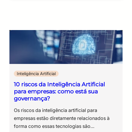
Inteligência Artificial
10 riscos da Inteligência Artificial
para empresas: como está sua
governança?
Os riscos da inteligência artificial para empresas estão diretamente relacionados à forma como essas tecnologias são incorporadas ao cotidiano corporativo, muitas vezes sem critérios definidos de uso, controle e validação. A adoção de soluções baseadas em IA, especialmente ferramentas generativas, como ChatGPT, Claude, entre outras, ampliou a capacidade operacional das organizações em diversas frentes, desde a produção de conteúdo até a análise de dados e o suporte à tomada de decisão. Um avanço que ocorreu em ritmo superior à estruturação de regras internas capazes de orientar seu uso. Para entender esse contexto, é importante considerar que, embora a inteligência artificial não tenha surgido recentemente, a forma como ela evoluiu e passou a ser utilizada mudou exponencialmente nos últimos anos. Aplicações que antes estavam restritas a projetos específicos ganharam escala e acessibilidade, sendo utilizadas por equipes diversas no dia a dia. Esse movimento, inclusive, já era observado em iniciativas anteriores ligadas a machine learning e análise de dados, como discutido por nós aqui: Na prática, isso repercutiu em ferramentas de IA já inseridas em processos internos, análises e decisões relevantes, enquanto muitas empresas ainda não estabeleceram: Assim, há um cenário que cria uma dinâmica recorrente, no qual a tecnologia opera dentro da organização antes que exista um modelo formal de governança de IA capaz de orientar seu uso. A partir desse ponto, os riscos se tornam concretos, uma vez que, sem diretrizes claras, a utilização de IA ocorre de forma distribuída e pouco visível para as áreas responsáveis por tecnologia, segurança da informação e compliance. Nesse contexto, dados corporativos podem ser inseridos em plataformas externas, decisões passam a depender de sistemas automatizados e processos críticos incorporam respostas cuja origem nem sempre é rastreável. O ponto central, portanto, não é a tecnologia em si, mas a ausência de critérios que definam como ela deve ser utilizada dentro da organização. Como resposta a esse cenário, algumas iniciativas regulatórias têm tomado forma. No Brasil, por exemplo, projetos de lei em discussão buscam estabelecer parâmetros para o uso da inteligência artificial, incluindo princípios de transparência, responsabilização e gestão de riscos. Isso indica que, além dos impactos operacionais e éticos, o uso de IA também passa a envolver obrigações legais. Diante dessas questões, estruturar governança de IA é uma medida necessária e urgente para alinhar inovação, segurança e responsabilidade. Sua empresa está pronta para esse novo momento? Ao longo deste conteúdo, você verá: Riscos operacionais e estratégicos da IA nas empresas A incorporação de inteligência artificial ao ambiente corporativo introduz uma série de riscos que não se limitam à tecnologia em si, mas se estendem à forma como dados, processos e decisões passam a ser conduzidos. Esses riscos costumam surgir de maneira gradual, à medida que o uso de IA se expande dentro da organização sem diretrizes claras. Abaixo, estão os principais pontos de atenção que gestores precisam considerar ao avaliar o uso de IA em suas operações. 10 riscos da inteligência artificial para empresas O uso corporativo de IA envolve um conjunto de exposições que, em muitos casos, não são percebidas no momento da adoção da ferramenta, mas se manifestam na operação, na segurança e na governança ao longo do tempo. 1. Uso de dados sensíveis em ferramentas públicas Funcionários podem inserir informações estratégicas, dados pessoais ou documentos internos em plataformas abertas de IA. Esse tipo de prática tende a resultar em perda de controle sobre dados corporativos, especialmente quando não há clareza sobre como essas informações são armazenadas, processadas ou reutilizadas pelos provedores. 2. Falta de rastreabilidade nas decisões Resultados gerados por IA nem sempre permitem identificar com precisão quais dados foram utilizados ou qual lógica levou àquela resposta. Isso dificulta auditorias, compromete a transparência e cria obstáculos relevantes em ambientes regulados. Esse risco ganha dimensão concreta quando se observa a ocorrência de conteúdos inteiramente fabricados por modelos generativos. Há registros recentes no Judiciário brasileiro em que decisões e fundamentos inexistentes foram apresentados em processos, gerando sanções por litigância de má-fé. Casos como esses evidenciam um ponto crítico – quando não há rastreabilidade, não há como validar a origem da informação nem sustentar sua confiabilidade. 3. Dependência de respostas não verificadas A ausência de rastreabilidade se conecta diretamente a outro problema: a incorporação de respostas sem validação. Modelos generativos produzem conteúdos com alto grau de coerência linguística, o que facilita sua aceitação como verdade. No entanto, essa plausibilidade não garante precisão. Quando essas respostas são integradas a relatórios, pareceres ou decisões internas sem revisão técnica, o erro deixa de ser pontual e passa a compor o fluxo operacional da empresa. O risco, nesse caso, não está apenas na resposta incorreta, mas na confiança atribuída a ela. 4. Shadow IT ampliada pelo uso de IA O uso de IA reflete em uma nova camada de shadow IT, conceito que descreve tecnologias adotadas fora da governança formal da área de TI. Na prática, colaboradores acessam ferramentas diretamente, sem avaliação prévia de segurança, compliance ou integração com os sistemas corporativos. Esse movimento fragmenta o ambiente tecnológico da organização. Diferentes áreas utilizam soluções distintas, com níveis variados de proteção, armazenamento e processamento de dados. O resultado é perda de visibilidade sobre o que está em uso, dificuldade de aplicar políticas de segurança e ausência de controle sobre como informações corporativas circulam fora dos ambientes oficiais. 5. Exposição a riscos de segurança da informação A utilização de IA fora de diretrizes estruturadas de governança de IA compromete diretamente os controles de segurança da informação. Dados podem ser transferidos para ambientes externos, processados por terceiros e armazenados fora das políticas definidas pela organização, o que entra em conflito com práticas alinhadas a normas como a ISO/IEC 27001. Nesse contexto, o problema não está apenas na tecnologia, mas na quebra de controles já estabelecidos. A IA cria novos fluxos de dados que, se não forem mapeados e protegidos, ampliam a superfície de exposição a incidentes. 6. Decisões automatizadas sem supervisão adequada A incorporação de IA em processos internos altera a forma como decisões são produzidas. Quando não há definição clara de revisão humana, sistemas automatizados passam a influenciar resultados sem que exista validação proporcional ao impacto da decisão. Em áreas como jurídico, financeiro ou atendimento, isso pode significar desde recomendações equivocadas até respostas incorretas a clientes ou análises inconsistentes utilizadas como base para decisões estratégicas. O risco se intensifica quando a automação ocorre de forma silenciosa, sem que a organização tenha mapeado onde a IA está sendo utilizada. 7. Viés algorítmico e impacto reputacional Modelos de IA refletem padrões presentes nos dados com os quais foram treinados. Isso inclui vieses históricos, distorções e desigualdades que podem ser reproduzidas nas respostas e decisões geradas. Em ambientes corporativos, esse risco se manifesta em processos de seleção, análise de crédito, priorização de atendimento ou qualquer outro contexto em que a IA interfira na tomada de decisão. Além das implicações éticas, há impacto direto na reputação da empresa e possibilidade de questionamentos legais, especialmente em cenários que envolvem discriminação ou tratamento desigual. 8. Falta de definição de responsabilidade A utilização de IA introduz um problema recorrente: a indefinição sobre quem responde pelos resultados. Quando uma decisão envolve tecnologia, múltiplos agentes participam do processo, o usuário que solicitou, a área que implementou, o fornecedor da ferramenta e a própria organização. Sem uma política de uso de IA que estabeleça responsabilidades, qualquer falha gera incerteza sobre accountability (responsabilidade), o que dificulta respostas rápidas, gestão de incidentes e defesa jurídica. 9. Desalinhamento com exigências regulatórias O uso corporativo de IA precisa dialogar com um conjunto crescente de normas relacionadas a proteção de dados, segurança da informação e transparência. Sem diretrizes claras, a utilização dessas ferramentas pode violar princípios da LGPD (Lei Geral de Proteção de Dados), especialmente em relação a tratamento de dados pessoais, finalidade e transparência. Além disso, como dissemos anteriormente, regulações específicas sobre inteligência artificial estão em discussão no Brasil e já avançam em outras jurisdições, o que amplia o risco de não conformidade para organizações que não estruturam governança desde agora. 10. Dependência tecnológica sem estratégia A adoção fragmentada de ferramentas de IA cria um cenário de dependência tecnológica sem planejamento. Diferentes soluções são incorporadas sem integração, sem padronização e sem critérios de longo prazo. Isso dificulta a gestão do ambiente, aumenta custos operacionais e limita a capacidade de evolução da arquitetura de TI. A dependência de fornecedores específicos também pode restringir a autonomia da organização, especialmente em contextos que exigem controle sobre dados, modelos e processos. Resumo dos principais riscos da inteligência artificial para empresas Riscos Grau de impacto Uso de dados sensíveis em ferramentas públicas Alto Falta de rastreabilidade nas decisões Alto Dependência de respostas não verificadas Alto Shadow IT Alto Exposição a riscos de segurança da informação Alto Decisões automatizadas sem supervisão adequada Alto Viés algorítmico Médio Falta de definição de responsabilidade Alto Desalinhamento com exigências r