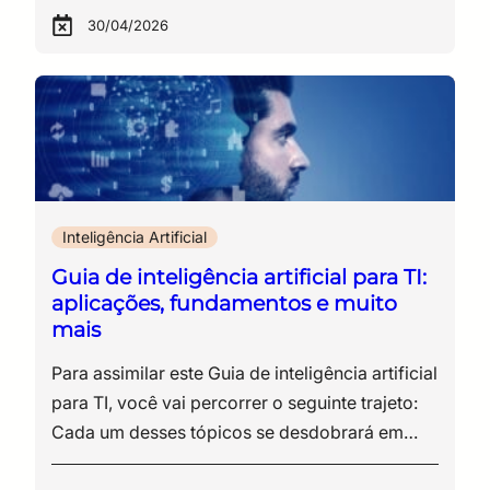
30/04/2026
Inteligência Artificial
Guia de inteligência artificial para TI:
aplicações, fundamentos e muito
mais
Para assimilar este Guia de inteligência artificial para TI, você vai percorrer o seguinte trajeto: Cada um desses tópicos se desdobrará em discussões relevantes e atualizadas sobre o tema para criar uma estrutura que apresente como a IA funciona, por que ela se tornou indispensável para os profissionais de tecnologia e como utilizá-la de forma estratégica, eficiente e segura. No cotidiano corporativo, a inteligência artificial se consolidou como o eixo central da evolução tecnológica, especialmente após a popularização dos modelos generativos, dosagentes de IA e dos sistemas autônomos. Aquilo que antes se restringia a automações básicas, análises estatísticas tradicionais ou predições lineares passou a moldar decisões estratégicas, pipelines completos de desenvolvimento, operações de cibersegurança, inteligência de dados e até arquitetura corporativa. Um avanço que, além de técnico, capilarizou-se como cultura organizacional. Ou seja, empresas passaram a incorporar a IA em diferentes setores, transformando a TI em um núcleo de integração, governança e operacionalização dessa tecnologia. A própria distribuição de trabalho, por exemplo, mudou. Segundo levantamento recente daPwC, entre 2021 e 2024, o número de vagas que exigem competências em IA quadruplicou no Brasil, indicando uma reconfiguração profunda nas habilidades essenciais para quem deseja se manter relevante na área. Esse movimento estrutural também fez com que a inteligência artificial para TI migrasse de um conjunto de ferramentas isoladas para um campo especializado. Com isso, os profissionais passaram a ser demandados em domínio de machine learning, automação inteligente, engenharia de dados, arquitetura semântica, agentes autônomos, governança de modelos e segurança orientada a IA, mesmo aqueles que não atuam diretamente como especialistas da área. Em outras palavras, aInteligência Artificial (IA) se expandiu para além do tradicional e comentado ChatGPT. Nesse cenário, a popularização dos modelos generativos apenas acelerou uma mudança que já estava em andamento, tornando o investimento em IA mais acessível, difundido e diretamente aplicado à rotina técnica. Essa abrangência desencadeou paralelamente novas preocupações nas organizações, como o impacto ambiental da tecnologia, o risco de vieses discriminatórios, o custo operacional, a privacidade e a ausência de regulamentações maduras. Ainda assim, conhecer o potencial da IA na rotina dos profissionais, em especial dos de TI, é imprescindível para quem deseja aprimorar a carreira, otimizar as tarefas e entregar mais resultados. Pensando nisso, preparamos este Guia de inteligência artificial para TI. Confira! O que você precisa saber sobre IA trabalhando ou não com tecnologia A ideia de um neurônio artificial surgiu ainda em 1940, perpassando pontos interessantes, como o Teste de Turing (1950), até o nascimento oficial da chamada inteligência artificial, em 1956, no Dartmouth Summer Research Project on Artificial Intelligence, um workshop de verão amplamente considerado como o evento fundador da IA como um campo de pesquisa. Desde então, a tecnologia tem sido aprimorada e tem experienciado, de acordo com o texto “A brief history of AI with deep learning”, cerca de três idades de ouro: A evolução da inteligência artificial com as três idades de ouro (Fonte: “A brief history of AI with deep learning”) Cada um desses momentos marca uma transformação significativa dos investimentos em IA que resultou em avanços expressivos na capacidade de processamento, aprendizado e aplicação da inteligência artificial. Por exemplo, em 2006, a Netflix se propôs a melhorar seu algoritmo de recomendação dos filmes (DVDs) enviados aos clientes pelo correio (sim, à época, esse era o modelo do negócio). Para isso, lançou um desafio no qual os participantes deveriam apresentar uma proposta capaz de otimizar esse recurso em, pelo menos, 10%. Três anos depois, a equipe BellKor’s Pragmatic Chaos foi a campeã, revolucionando o uso dos algoritmos da empresa por meio do aprimoramento do projeto original em 10,06%. Dessa forma, os integrantes do time vencedor garantiram o prêmio de 1 milhão de dólares e abriram um caminho para que o uso da IA, de machine learning e dos algoritmos se fortalecesse ainda mais. Atualmente, na terceira idade de ouro, a IA é marcada pelo deep learning, que é um recurso onipresente em várias áreas, desde assistentes virtuais até diagnósticos médicos. Nesse contexto, as redes neurais ganham cada vez mais protagonismo por causa do aprimoramento da capacidade computacional e de armazenamento. À medida que as empresas e os pesquisadores trabalham com algoritmos, usando os transformadores e vetores de palavras, por exemplo, percebem que, quanto mais parâmetros de palavras e camadas há em uma rede neural, mais promissores e precisos serão os resultados obtidos. Para ilustrar, enquanto o GPT-1 possuía 117 milhões de parâmetros, sua última versão (GPT-4) conta com uma estimativa de mais de 1 trilhão de parâmetros, embora seja difícil precisar um número exato, tendo em vista que se trata de uma aplicação fechada. Dessa maneira, o tempo atual é formado por uma disputa comercial robusta entre empresas que apostam em algoritmos abertos e outras que optam pelos fechados, correndo contra o tempo para alimentar suas redes neurais. No início de fevereiro, inclusive, o Chat GPT, que era o grande algoritmo de IA no quesito linguagem, foi estremecido pelo novo DeepSeek chinês, que apresentou um gasto muito inferior para treinar seus algoritmos. Outros marcos interessantes na história da IA: 2012 – primeiro ano em que um algoritmo de inteligência artificial, chamado Alexnet, usa a Convolutional Neural Network (CNN), uma rede neural com oito camadas para identificar e reconhecer imagens. 2015 em diante – há um salto relevante nesse cenário de decodificação de imagens com o lançamento de uma rede neural de 152 camadas. Como resultado, o erro na identificação desses símbolos passa a ser menor do que aquele reproduzido por humanos. Ou seja, o algoritmo, pela primeira vez, é mais preciso que um ser humano. 2017 – os algoritmos Transformers passam a demandar menos tempo para serem treinados, têm mais eficiência no reconhecimento da conexão e nas dependências entre palavras e melhoram o reconhecimento de padrões e a capacidade de analisar problemas não sequenciais. É uma das fontes que dão origem ao GPT-3 e ao ChatGPT, o qual possui cerca de 12.288 parâmetros de entrada, além de uma grande quantidade de camadas, para interpretar a relação que as palavras têm entre si. Ou seja, falar em IA, em qualquer setor e atividade, é também abordar um universo em constante transformação e de diferentes aplicações. Continue pensando nisso por aqui: Reflexos da IA na cibersegurança: você conhece o potencial dessa relação? Inteligência artificial na TI: como a ferramenta atua no contexto da cibersegurança? Assista, na íntegra, ao webinar gratuito da ESR sobre o tema: “O que você precisa saber sobre IA trabalhando ou não com tecnologia?” Ao compreendermos o cenário e a história da IA, seja em TI, seja nos demais setores, estamos prontos para descobrir os tipos de Inteligência Artificial (IA) que podem otimizar realmente sua rotina. Guia de ferramentas de Inteligência Artificial (IA) que podem otimizar sua rotina em TI de verdade Separamos alguns exemplos, por categoria e atividades comuns aos setores de TI, para que você possa montar um verdadeiro repertório tecnológico. Veja: 1) IA para TI: produtividade e organização Trata-se de uma IA no modelo “fechado”, cujo funcionamento é definido como sendo uma extensão do Notion, uma plataforma de organização e gerenciamento de tarefas amplamente utilizada por profissionais e empresas. Na prática, ela é adotada para otimizar a organização e a escrita, podendo gerar resumos, estruturar notas e sugerir melhorias em textos. É excelente para profissionais de TI que precisam documentar processos, registrar bugs, estruturar planejamentos e organizar projetos de forma clara e objetiva. Como ponto positivo, citamos a integração perfeita com o Notion, o que torna a produtividade mais fluida e dinâmica. Entretanto, na seara dos pontos desfavoráveis está a questão de ser uma funcionalidade premium, apenas para assinantes. Como já amplamente abordado por aqui, é o modelo de IA Generativa baseada na arquitetura de Transformers, desenvolvido pela OpenAI. Seu uso vai além da simples geração de textos, sendo um assistente poderoso para responder perguntas, auxiliar na programação e até mesmo na análise de dados. É ideal para profissionais de TI que buscam suporte na resolução de problemas de código, documentação técnica ou brainstorming de soluções para desafios complexos. O ponto positivo é a capacidade de entender contextos e gerar respostas detalhadas e coerentes. Por outro lado, seu acesso total a funcionalidades mais avançadas depende de um plano pago, e as respostas podem não ser 100% precisas, o que exige verificação. 2) IA para TI: automação de tarefas Plataforma de automação de fluxos de trabalho que conecta diferentes aplicativos sem necessidade de programação. Funciona como um integrador que permite que as ações em um software controlem as respostas automáticas em outro. Para profissionais de TI, é útil na automação de processos repetitivos, como a sincronização de dados entre plataformas, o envio automático de alertas e a atualização de registros em bancos de dados sem intervenção manual. As vantagens dessa IA para TI são sua interface intuitiva e a compatibilidade com milhares de aplicativos. Já o ponto negativo é que tarefas mais complexas exigem planos pagos e um tempo inicial de configuração. Extensão de navegador que automatiza tarefas repetitivas diretamente na web. Pode, por exemplo, capturar informações de sites e inseri-las automaticamente em planilhas, preencher formulários e organizar dados sem intervenção manual. Para profissionais de TI, é excelente para coletar dados de difere