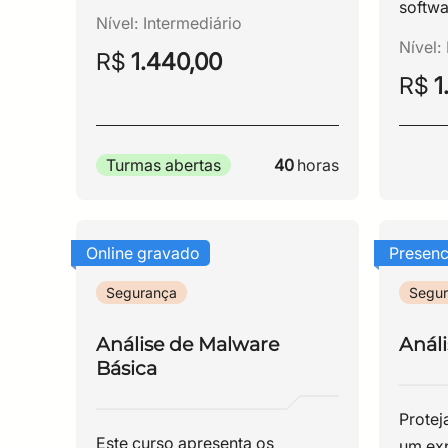
softwa
Nível:
Intermediário
Nível:
R$
1.440,00
R$
1
40
horas
Turmas abertas
Online gravado
Presenc
Segurança
Segu
Análise de Malware
Anál
Básica
Protej
Este curso apresenta os
um exp