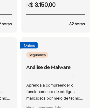
R$
3.150,00
2
horas
32
horas
Online
Segurança
Análise de Malware
o
Aprenda a compreender o
s
funcionamento de códigos
cnicas
maliciosos por meio de técnicas
de engenharia reversa.
Nível:
Intermediário