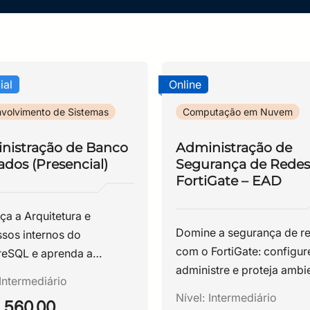
ial
Online
volvimento de Sistemas
Computação em Nuvem
nistração de Banco
Administração de
dos (Presencial)
Segurança de Rede
FortiGate – EAD
a a Arquitetura e
Domine a segurança de r
sos internos do
com o FortiGate: configur
reSQL e aprenda a
administre e proteja ambi
iar este SGBD, incluindo
Intermediário
corporativos com prática
imização e configuração
Nível:
Intermediário
.560,00
essenciais de firewall.
inas de backup,