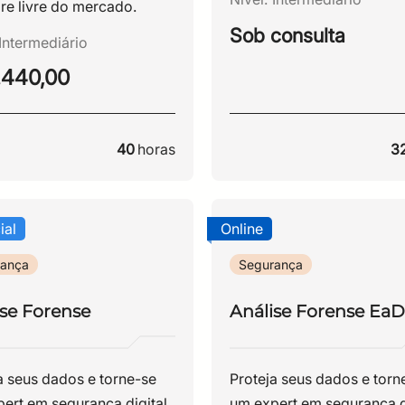
re livre do mercado.
Desenvolva habilidades p
Sob consulta
analisar malwares, identif
Intermediário
seus comportamentos e
.440,00
fortalecer a capacidade d
organização de prevenir 
responder a ameaças
40
horas
3
cibernéticas.
ial
Online
CPF
Email
rança
Segurança
Digite sua senha
Confirme a senha
CPF
Email
ise Forense
Análise Forense EaD
Digite sua senha
Confirme a senha
a seus dados e torne-se
Proteja seus dados e torn
ert em segurança digital
um expert em segurança d