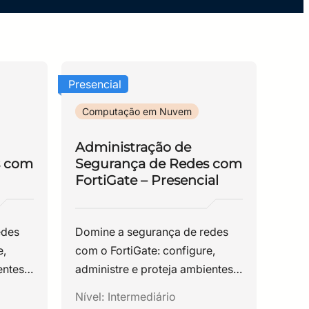
Presencial
Computação em Nuvem
Administração de
s com
Segurança de Redes com
FortiGate – Presencial
edes
Domine a segurança de redes
e,
com o FortiGate: configure,
entes
administre e proteja ambientes
s
corporativos com práticas
Nível:
Intermediário
essenciais de firewall.