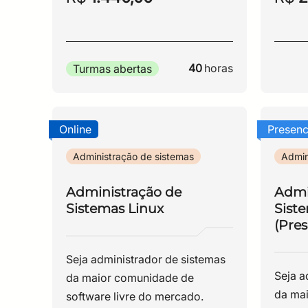
recuperação e operação
recup
distribuída.
distrib
40
horas
Turmas abertas
Online
Presenc
Administração de sistemas
Admin
Administração de
Admi
Sistemas Linux
Sist
(Pres
Seja administrador de sistemas
Seja a
da maior comunidade de
da ma
software livre do mercado.