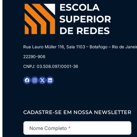
uma introdução à engenharia
reversa, preparando você para
análises mais profundas e
conscientes no campo da
segurança da informação.
Rua Lauro Müller 116, Sala 1103 – Botafogo – Rio de Janei
22290-906
CNPJ: 03.508.097/0001-36
CADASTRE-SE EM NOSSA NEWSLETTER
Nome Completo