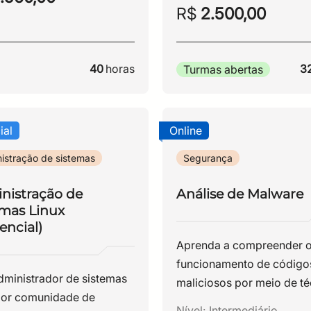
R$
2.500,00
eração e operação
uída.
40
horas
3
Turmas abertas
ial
Online
istração de sistemas
Segurança
nistração de
Análise de Malware
emas Linux
encial)
Aprenda a compreender 
funcionamento de código
dministrador de sistemas
maliciosos por meio de té
ior comunidade de
de engenharia reversa.
Nível:
Intermediário