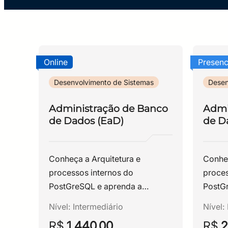
Online
Presenc
Desenvolvimento de Sistemas
Desen
Administração de Banco
Admi
de Dados (EaD)
de Da
Conheça a Arquitetura e
Conheç
processos internos do
proces
PostGreSQL e aprenda a
PostG
gerenciar este SGBD, incluindo
gerenc
Nível:
Intermediário
Nível:
sua otimização e configuração
sua ot
R$
1.440,00
R$
2
de rotinas de backup,
de rot