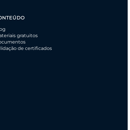
ONTEÚDO
log
teriais gratuitos
ocumentos
lidação de certificados