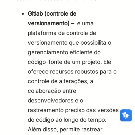
Gitlab (controle de
versionamento) –
é uma
plataforma de controle de
versionamento que possibilita o
gerenciamento eficiente do
código-fonte de um projeto. Ele
oferece recursos robustos para o
controle de alterações, a
colaboração entre
desenvolvedores e o
CPF
Email
rastreamento preciso das versões
Digite sua senha
Confirme a senha
do código ao longo do tempo.
CPF
Email
Além disso, permite rastrear
Digite sua senha
Confirme a senha