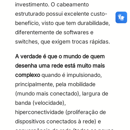
investimento. O cabeamento
CPF
Email
estruturado possui excelente custo-
Digite sua senha
Confirme a senha
benefício, visto que tem durabilidade,
CPF
Email
diferentemente de softwares e
Digite sua senha
Confirme a senha
switches, que exigem trocas rápidas.
A verdade é que o mundo de quem
desenha uma rede está muito mais
complexo
quando é impulsionado,
principalmente, pela mobilidade
(mundo mais conectado), largura de
banda (velocidade),
hiperconectividade (proliferação de
dispositivos conectados à rede) e