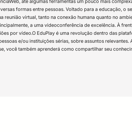
erênciaWeb, até algumas ferramentas um pouco mais compl
diversas formas entre pessoas. Voltado para a educação, o s
sua reunião virtual, tanto na conexão humana quanto no ambi
rincipalmente, a uma videoconferência de excelência. À fre
ões por vídeo.O EduPlay é uma revolução dentro das plata
essoas e/ou instituições sérias, sobre assuntos relevantes
resse, você também aprenderá como compartilhar seu conhec
erá realizado na modalidade EaD;O conteúdo está dividi
:Apresentar reuniões no ConferênciaWeb;Interagir com as pe
dio e vídeo1.2 – Gravação1.3 – Gerenciar UsuáriosCapítulo 2:
essário:Concluir 100% do curso.MATERIAL:O material de apoi
 público com o conteúdo, caso publicado
vivoCapítulo 4: Interações4.1 – Via chat4.2 – Cronômetro4.3
no acesse por um computador utilizando, de preferência, 
ar vídeos5.2 – Compartilhar tela5.3 – Upload de arquivos5.4
o 1:1.4 – Acesso federado1.5 – Acesso não federado1.6 – Cr
áudio2.3 – Edição de vídeo2.4 – Publicar podcastCapítulo 3: 
 dos dados de vídeo