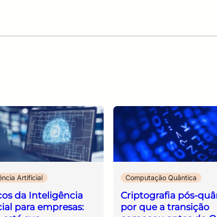
CPF
Email
Digite sua senha
Confirme a senha
CPF
Email
Digite sua senha
Confirme a senha
ência Artificial
Computação Quântica
cos da Inteligência
Criptografia pós-quâ
icial para empresas:
por que a transição