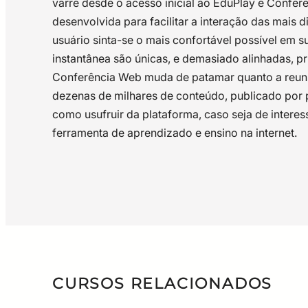
varre desde o acesso inicial ao EduPlay e Conf
desenvolvida para facilitar a interação das mais 
usuário sinta-se o mais confortável possível em 
instantânea são únicas, e demasiado alinhadas, p
Conferência Web muda de patamar quanto a reuni
dezenas de milhares de conteúdo, publicado por p
como usufruir da plataforma, caso seja de inte
ferramenta de aprendizado e ensino na internet.
DURAÇÃO:2 (duas) semanas de duração;O curso s
Ao final do curso, o (a) aluno (a) será capaz de
Não há.
Módulo 1: ConferênciaWebCapítulo 1: Acesso1.1 – Áu
conclusão do curso e acesso ao certificado é nec
educativo no EduPlay;Acompanhar a interação do
Política de convidadosCapítulo 3: Transmissão ao 
Aprendizagem (AVA).TÉCNICA:Sugerimos que o alu
apoioCapítulo 5: Ao apresentador5.1 – Compartilh
Integração com o MoodleMódulo 2: EduPlayCapítul
CURSOS RELACIONADOS
vídeo2.1 – Publicar áudio e vídeo2.2 – Edição de 
serviçoCapítulo 5: Incorporar conteúdo e edição