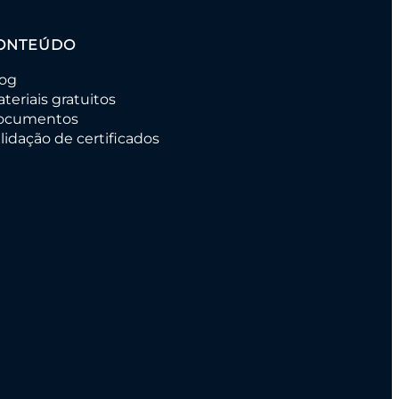
ONTEÚDO
log
teriais gratuitos
ocumentos
lidação de certificados