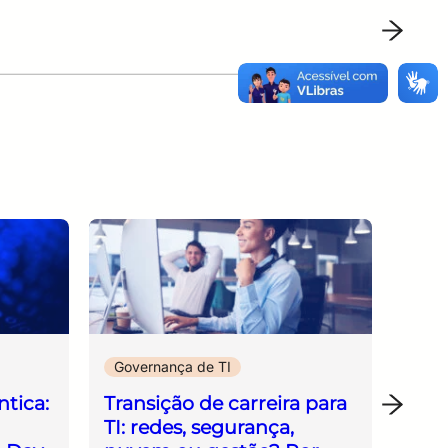
Governança de TI
Gove
ntica:
Transição de carreira para
Gest
TI: redes, segurança,
5 er