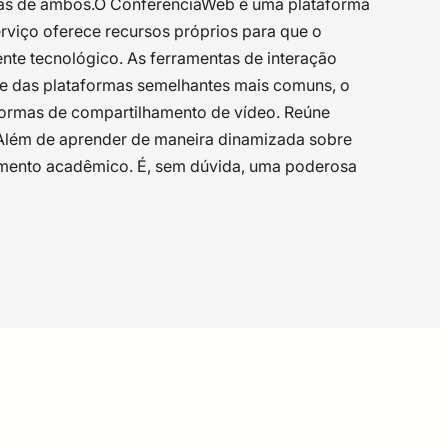
exas de ambos.O ConferênciaWeb é uma plataforma
erviço oferece recursos próprios para que o
ente tecnológico. As ferramentas de interação
nte das plataformas semelhantes mais comuns, o
formas de compartilhamento de vídeo. Reúne
. Além de aprender de maneira dinamizada sobre
imento acadêmico. É, sem dúvida, uma poderosa
do em 2 módulos.SISTEMA DE AVALIAÇÃO:Para
ssoas no ambiente da plataforma;Publicar conteúdo
 Participantes2.1 – Restringir participantes2.2 –
o será disponibilizado no Ambiente Virtual de
 – Notas compartilhadas4.4 – Salas de
o navegador Firefox ou Chrome;
 – Quadro branco5.5 – EnquetesCapítulo 6:
iando uma conta no portalCapítulo 2: Áudio e
Transmissão ao vivoCapítulo 4: Estatísticas do