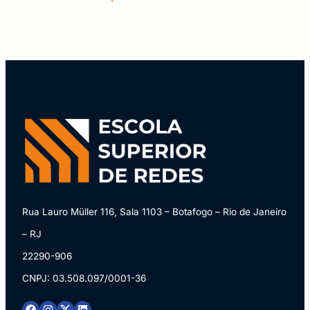
Auditoria de operações e serviços de TI;
Gestão dos Níveis de Serviço (SLM);
Padrões para a gestão de serviços de TI.
Gerenciamento de Projetos de TI
Gerenciamento de Projetos de TI com base
nas boas práticas do PMBOK e em outros
guias de referência.
Definição de Projeto.
As áreas de conhecimento do Gerenciamento
de Projetos.
Processos de Gerenciamento de Projetos.
Rua Lauro Müller 116, Sala 1103 – Botafogo – Rio de Janeiro
Fases e ciclo de vida do Gerenciamento de
– RJ
Projetos.
22290-906
Melhoria de processos organizacionais em TI.
CNPJ: 03.508.097/0001-36