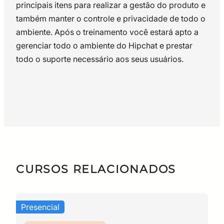
principais itens para realizar a gestão do produto e
também manter o controle e privacidade de todo o
ambiente. Após o treinamento você estará apto a
gerenciar todo o ambiente do Hipchat e prestar
todo o suporte necessário aos seus usuários.
Curso: Presencial
– O que é o Hipchat?
Conhecimentos básicos e técnicos de
Uso avançado e administrativo do JIRA
infraestrutura.
Certificado: ficará disponível para download
– Visão geral do Administrador
– Sistema
CURSOS RELACIONADOS
– Status
– Informação do Time
Presencial
– Servidor de e-Mail