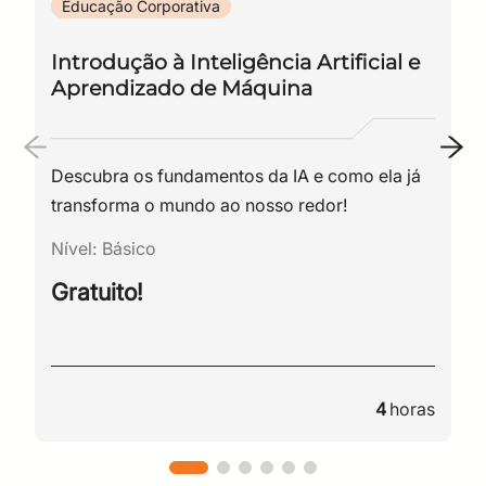
Educação Corporativa
– Linceça
Introdução à Inteligência Artificial e
Aprendizado de Máquina
– Log de auditoria
– Gestão de Usuários
Descubra os fundamentos da IA e como ela já
– Lista dos Usuários
transforma o mundo ao nosso redor!
– Diretório Externo
Nível:
Básico
– Conexão via SAML
Gratuito!
– Salas do HipChat
– Minhas Salas
4
horas
– Salas ativas
– Salas arquivadas