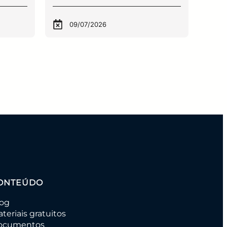
09/07/2026
0
ONTEÚDO
log
teriais gratuitos
ocumentos