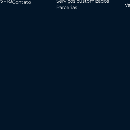
Serviços customizados
ro – RJ
Contato
Va
Parcerias