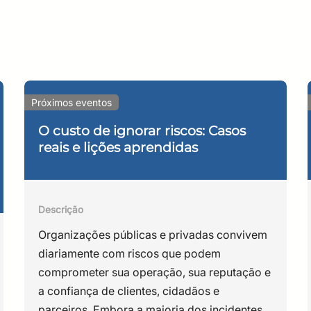
, juntamente com um curso pioneiro naquela instituição. Co
Quântica em grandes indústrias nacionais, como Embraer e 
o.
Próximos eventos
o, atuando na área desde 2010. Possui vivência em pesqui
. Ex-integrante do time do CAIS/RNP, é atualmente responsáv
O custo de ignorar riscos: Casos
reais e lições aprendidas
a)
is de 15 anos de experiência em empresas de grande porte
Descrição
o Centro de Atendimentos a Incidentes de Segurança – CAIS/
Organizações públicas e privadas convivem
P.
diariamente com riscos que podem
comprometer sua operação, sua reputação e
a confiança de clientes, cidadãos e
parceiros. Embora a maioria dos incidentes