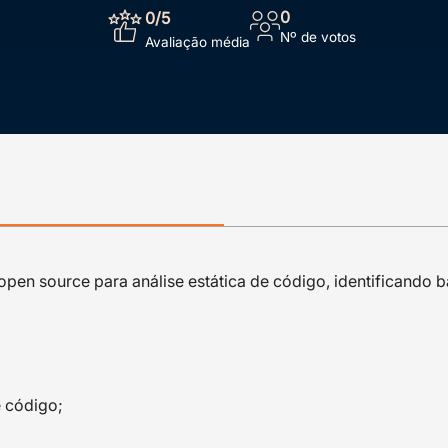
0
0
/5
Nº de votos
Avaliação média
 open source para análise estática de código, identificando
e código;