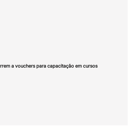
rrem a vouchers para capacitação em cursos
il, responsável por trazer o primeiro computador