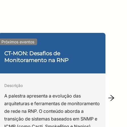
laborou para que a DOBSLIT fosse contratada para
EBSE, e possui mais de 25 anos de experiência em
Próximos eventos
Webin
sa, desenvolvimento, operação de produtos de
el pelas pelas iniciativas de desenvolvimento
CT-MON: Desafios de
In
Monitoramento na RNP
Cl
Fí
 com foco em gestão de segurança da informação,
Descrição
RNP, é responsável por projetos estratégicos para
Des
A palestra apresenta a evolução das
Est
arquiteturas e ferramentas de monitoramento
ace
de rede na RNP. O conteúdo aborda a
Int
transição de sistemas baseados em SNMP e
já 
ICMP (como Cacti, SmokePing e Nagios)