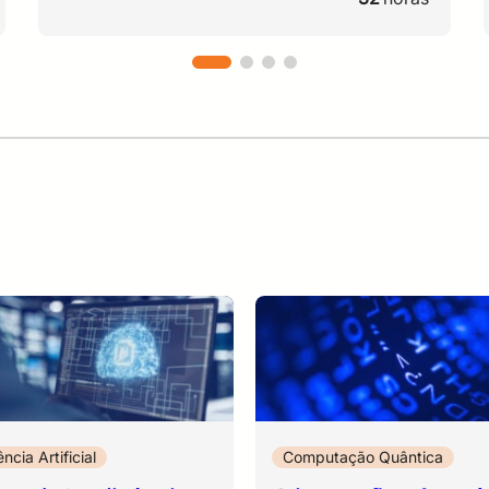
destacando a importância de uma
abordagem contínua, integrada à estratégia
institucional e orientada à tomada de
decisões. Ao final, os participantes
compreenderão que a gestão de riscos não
tem como propósito eliminar todas as
ameaças, mas fornecer informações
qualificadas para que as organizações
façam escolhas conscientes, reduzam
incertezas e aumentem sua capacidade de
prevenir, responder e se recuperar de
incidentes. Mais do que uma obrigação
regulatória, a gestão de riscos é um
elemento essencial para a sustentabilidade, a
confiança e a continuidade dos negócios em
ência Artificial
Computação Quântica
um ambiente cada vez mais digital e