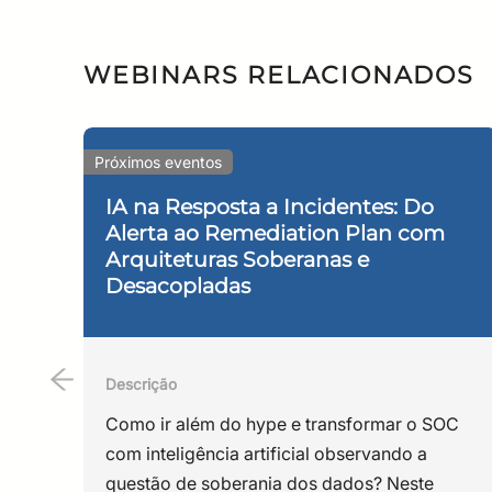
quântico educacional do país ao SENAI São Paulo
a realização do primeiro projeto de Computação 
WEBINARS RELACIONADOS
atuação no mercado de Tecnologia da Informaçã
Fausto Filho
Próximos eventos
Possui MBA em Gestão de Segurança da Informaçã
segurança e consultoria em segurança cibernética
IA na Resposta a Incidentes: Do
Alerta ao Remediation Plan com
seguro de software e DevSecOps da RNP.
Arquiteturas Soberanas e
Cristiane Rodrigues (Moderador
Desacopladas
Especialista em segurança da informação com ma
riscos e continuidade de negócios. Atualmente, n
Descrição
elevar a maturidade em segurança do sistema RN
Como ir além do hype e transformar o SOC
com inteligência artificial observando a
questão de soberania dos dados? Neste