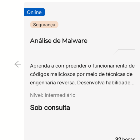
IA com controle total sobre a infraestrutura.
Online
Segurança
Análise de Malware
Aprenda a compreender o funcionamento de
códigos maliciosos por meio de técnicas de
engenharia reversa. Desenvolva habilidades
para analisar malwares, identificar seus
Nível:
Intermediário
comportamentos e fortalecer a capacidade
Sob consulta
da sua organização de prevenir e responder
a ameaças cibernéticas.
32
horas