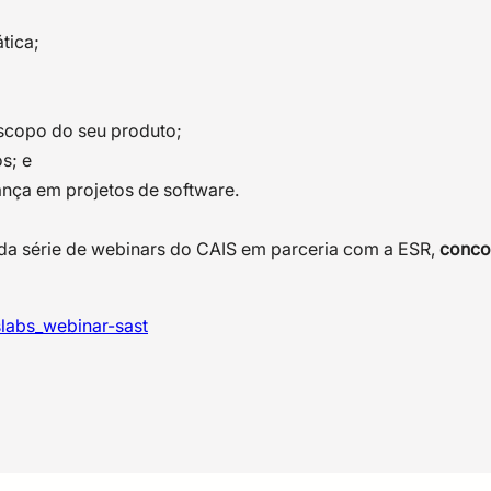
tica;
;
escopo do seu produto;
s; e
nça em projetos de software.
a série de webinars do CAIS em parceria com a ESR,
conco
islabs_webinar-sast
iras iniciativas comerciais de Computação Quântica do Bras