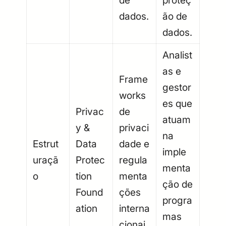
de
proteç
dados.
ão de
dados.
Analist
as e
Frame
gestor
works
es que
Privac
de
atuam
y &
privaci
na
Estrut
Data
dade e
imple
uraçã
Protec
regula
menta
o
tion
menta
ção de
Found
ções
progra
ation
interna
mas
cionai