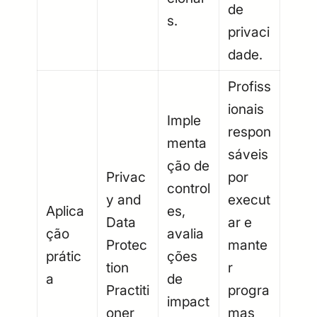
de
s.
privaci
dade.
Profiss
ionais
Imple
respon
menta
sáveis
ção de
Privac
por
control
y and
execut
Aplica
es,
Data
ar e
ção
avalia
Protec
mante
prátic
ções
tion
r
a
de
Practiti
progra
impact
oner
mas