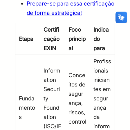
Prepare-se para essa certificação
CPF
Email
de forma estratégica!
Digite sua senha
Confirme a senha
CPF
Email
Certifi
Foco
Indica
Digite sua senha
Confirme a senha
Etapa
cação
princip
do
EXIN
al
para
Profiss
Inform
ionais
Conce
ation
inician
itos de
Securi
tes em
segur
Funda
ty
segur
ança,
mento
Found
ança
riscos,
s
ation
da
control
(ISO/IE
inform