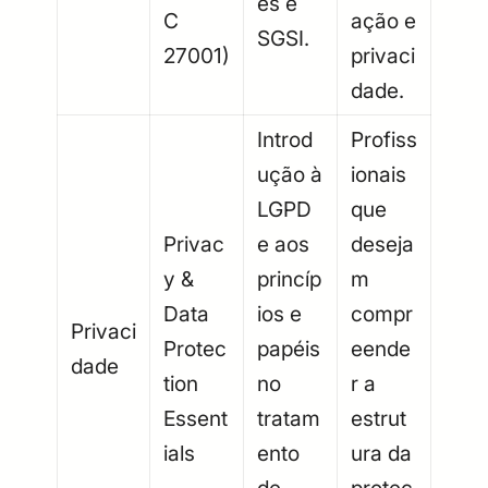
es e
C
ação e
SGSI.
27001)
privaci
dade.
Introd
Profiss
ução à
ionais
LGPD
que
Privac
e aos
deseja
y &
princíp
m
Data
ios e
compr
Privaci
Protec
papéis
eende
dade
tion
no
r a
Essent
tratam
estrut
ials
ento
ura da