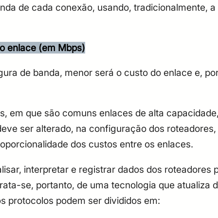
nda de cada conexão, usando, tradicionalmente, a
CPF
Email
Digite sua senha
Confirme a senha
CPF
Email
do enlace (em Mbps)
Digite sua senha
Confirme a senha
rgura de banda, menor será o custo do enlace e, por
ais, em que são comuns enlaces de alta capacidad
 deve ser alterado, na configuração dos roteadore
oporcionalidade dos custos entre os enlaces.
isar, interpretar e registrar dados dos roteadores 
ata-se, portanto, de uma tecnologia que atualiza 
jos protocolos podem ser divididos em: