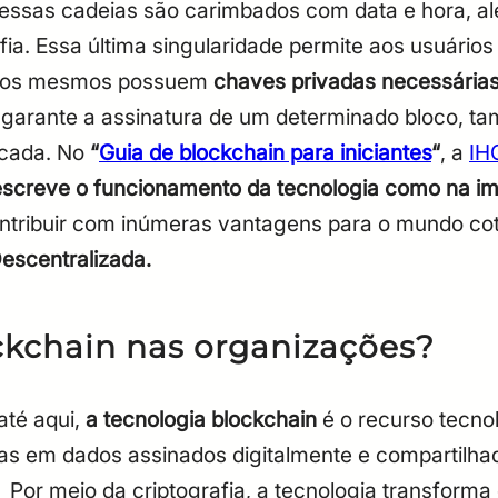
essas cadeias são carimbados com data e hora, a
CPF
Email
fia. Essa última singularidade permite aos usuários
Digite sua senha
Confirme a senha
o os mesmos possuem
chaves privadas necessárias
CPF
Email
ue garante a assinatura de um determinado bloco, 
Digite sua senha
Confirme a senha
cada.
No
“
Guia de blockchain para iniciantes
“
, a
IH
screve o funcionamento da tecnologia como na i
ontribuir com inúmeras vantagens para o mundo co
Descentralizada.
ckchain nas organizações?
até aqui,
a tecnologia blockchain
é o recurso tecno
as em dados assinados digitalmente e compartilha
.
Por meio da criptografia, a tecnologia transforma