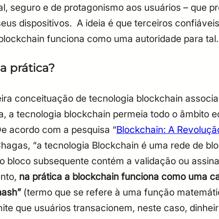
ial, seguro e de protagonismo aos usuários – que 
eus dispositivos.
A ideia é que terceiros confiávei
blockchain funciona como uma autoridade para tal
a prática?
ra conceituação de tecnologia blockchain associa
 a tecnologia blockchain permeia todo o âmbito eco
e acordo com a pesquisa “
Blockchain: A Revoluçã
 Chagas, “a tecnologia Blockchain é uma rede de b
 o bloco subsequente contém a validação ou assinat
nto,
na prática a blockchain funciona como uma c
hash”
(termo que se refere à uma função matemát
te que usuários transacionem, neste caso, dinheiro