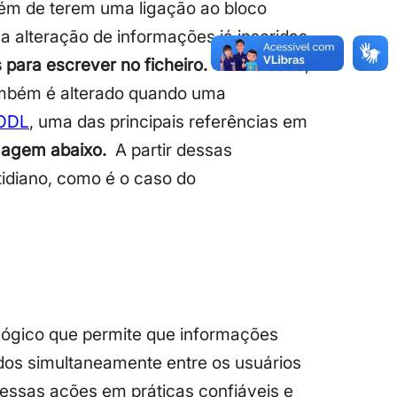
lém de terem uma ligação ao bloco
 a alteração de informações já inseridas
 para escrever no ficheiro.
Neste caso,
também é alterado quando uma
ODL
, uma das principais referências em
magem abaixo.
A partir dessas
tidiano, como é o caso do
lógico que permite que informações
dos simultaneamente entre os usuários
 essas ações em práticas confiáveis e