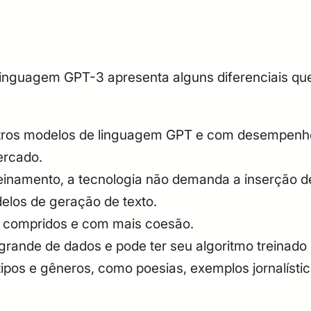
CPF
Email
Digite sua senha
Confirme a senha
CPF
Email
linguagem GPT-3 apresenta alguns diferenciais q
Digite sua senha
Confirme a senha
tros modelos de linguagem GPT e com desempenho s
ercado.
einamento, a tecnologia não demanda a inserção de
elos de geração de texto.
s compridos e com mais coesão.
ande de dados e pode ter seu algoritmo treinado 
tipos e gêneros, como poesias, exemplos jornalístic