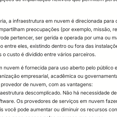
CPF
Email
Digite sua senha
Confirme a senha
ria, a infraestrutura em nuvem é direcionada par
CPF
Email
partilham preocupações (por exemplo, missão, requ
Digite sua senha
Confirme a senha
ode pertencer, ser gerida e operada por uma ou m
 entre eles, existindo dentro ou fora das instala
o custo é dividido entre vários parceiros.
em nuvem é fornecida para uso aberto pelo público 
anização empresarial, acadêmica ou governamenta
do provedor de nuvem, com as vantagens:
aestrutura descomplicado. Não há necessidade de 
ftware. Os provedores de serviços em nuvem fazem
pois você pode aumentar ou diminuir os recursos c