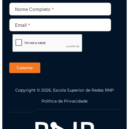
• LGPD/GDPR: direito ao esquecimento em Data
Nome Completo
Lakes (deletions)
Email
MÓDULO 8: Otimização de Performance e Query
Engine no Data Lake
• Gargalos comuns de performance no Data Lake
• Small files problem: causas, impacto e soluções
• Particionamento avançado: bucketing e sorting
• Caching: Alluxio e caching em SSDs locais
Cadastrar
• Trino (PrestoSQL): arquitetura e conectores
• Pushdown de predicados e projeção no query
engine
Copyright © 2026, Escola Superior de Redes RNP
• Statistics e cost-based optimizer (CBO)
Política de Privacidade
• Dremio: Data Reflections e aceleração de queries