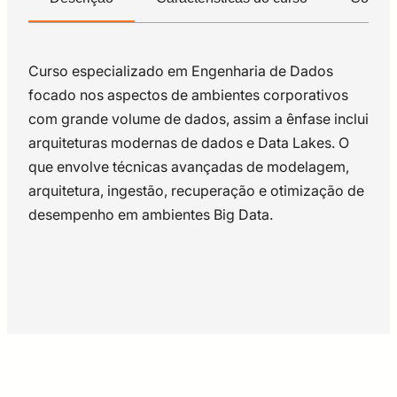
Curso especializado em Engenharia de Dados
focado nos aspectos de ambientes corporativos
com grande volume de dados, assim a ênfase inclui
arquiteturas modernas de dados e Data Lakes. O
que envolve técnicas avançadas de modelagem,
arquitetura, ingestão, recuperação e otimização de
desempenho em ambientes Big Data.
MÓDULO 1:
N/A
MÓDULO 1: Fundamentos de Data Lake e
• Explorar o contexto de Data Lake, sua evolução
Arquitetura de Dados Moderna
histórica e posicionamento no ecossistema de
• O que é um Data Lake
dados. Diferenciar Data Lake, Data Warehouse e
• Histórico: do DW ao Data Lake