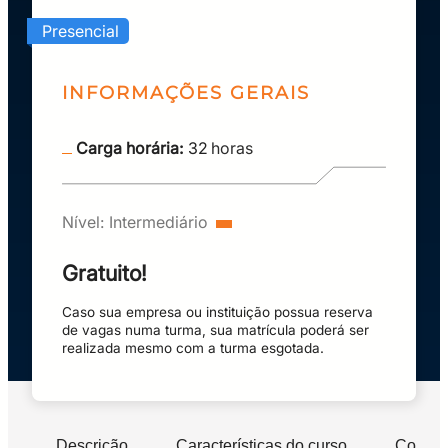
Presencial
INFORMAÇÕES GERAIS
Carga horária:
32
horas
Nível:
Intermediário
Gratuito!
Caso sua empresa ou instituição possua reserva
de vagas numa turma, sua matrícula poderá ser
realizada mesmo com a turma esgotada.
Descrição
Características do curso
Compet