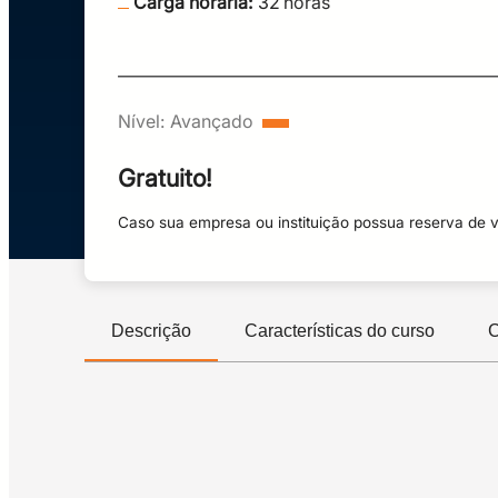
Carga horária:
32
horas
Nível:
Avançado
Gratuito!
Caso sua empresa ou instituição possua reserva de 
Descrição
Características do curso
C
MÓDULO 1:
Não há indicação de pré-requisitos formais no d
MÓDULO 1: Plano Diretor de tecnologia da Infor