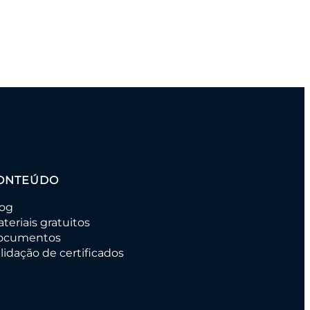
ONTEÚDO
log
teriais gratuitos
ocumentos
lidação de certificados