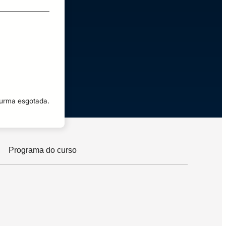
turma esgotada.
Programa do curso
ou em gestão estratégica.