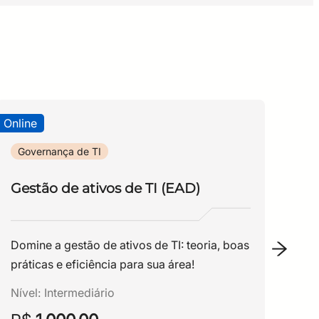
Online
Onli
Governança de TI
Go
Gestão de ativos de TI (EAD)
Pl
Be
94
Domine a gestão de ativos de TI: teoria, boas
.
práticas e eficiência para sua área!
Um 
Nível:
Intermediário
e p
púb