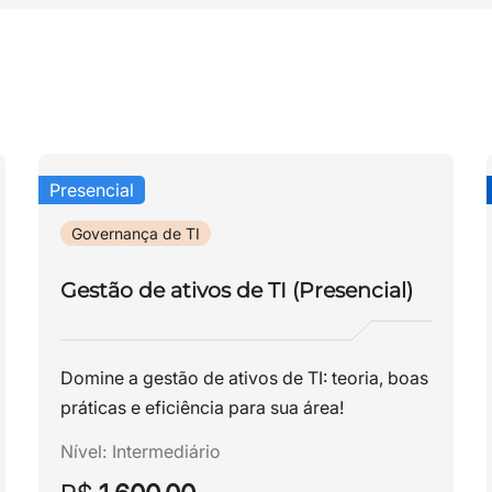
de planejamento
para a elaboração do PDTIC
IC
 do PDTIC
Presencial
Governança de TI
Gestão de ativos de TI (Presencial)
esa
Domine a gestão de ativos de TI: teoria, boas
ibição dos documentos/sites que representam a organização
práticas e eficiência para sua área!
, infraestrutura, pessoal e contratação
Nível:
Intermediário