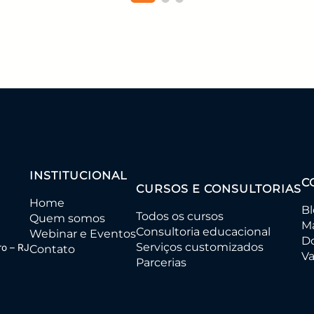
ecursos de TIC
o
INSTITUCIONAL
C
CURSOS E CONSULTORIAS
Home
B
Todos os cursos
Quem somos
Ma
Consultoria educacional
s de TIC
Webinar e Eventos
D
Serviços customizados
ro – RJ
Contato
ura
Va
Parcerias