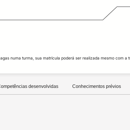
vagas numa turma, sua matrícula poderá ser realizada mesmo com a 
ompetências desenvolvidas
Conhecimentos prévios
ocumento, porém é recomendável experiência na área de TIC 
mação e Comunicação – PDTIC