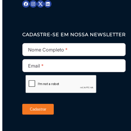
– Identificar necessidades de informação.
– Projeto Integrador – Fase 3.C: Diagnóstico
– Orientações sobre como levantar serviços, infrae
• DGN08 – Identificar necessidades de pessoal
CADASTRE-SE EM NOSSA NEWSLETTER
• DGN09 – Contratações de soluções de TIC, Dec
• DGN09 – Contratações de soluções de TIC na 
Nome Completo
• DGN09 – Identificando necessidades de contra
• DGN10 – Consolidar necessidades
Email
• DGN11 – Mapear necessidades às estratégias
• DGN12 – Avaliar necessidades
• Projeto Integrador – Fase 3.D
• Orientações sobre como:
– identificar as necessidades de TIC e como elas
– construir um catálogo de serviços
Cadastrar
MÓDULO 5: Fase de Planejamento: Definindo met
• PLA01 – Estabelecer diretrizes para priorizaçã