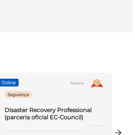
Online
Onli
tificação Security+
Parceria:
Segurança
Se
Disaster Recovery Professional
Ce
(parceria oficial EC-Council)
An