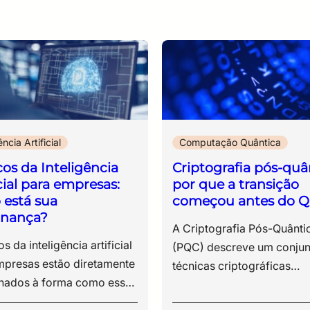
ência Artificial
Computação Quântica
cos da Inteligência
Criptografia pós-quâ
icial para empresas:
por que a transição
está sua
começou antes do Q
rnança?
A Criptografia Pós-Quântica (PQC) descreve um conjunto de técnicas criptográficas desenvolvidas para proteger dados de ataques executados por computadores quânticos, utilizando algoritmos resistentes à capacidade computacional esperada dessa nova geração de máquinas. O tema é estratégico porque boa parte da infraestrutura digital moderna ainda depende de algoritmos de criptografia assimétrica, como RSA e ECC, amplamente utilizados em certificados digitais, VPNs, assinaturas eletrônicas, autenticação e protocolos de comunicação segura. No entanto, esses modelos apresentam vulnerabilidades conhecidas diante da evolução da computação quântica e segurança, especialmente com o avanço de algoritmos quânticos capazes de resolver operações matemáticas consideradas inviáveis para computadores tradicionais. Embora computadores quânticos capazes de quebrar esses padrões em larga escala ainda não estejam plenamente disponíveis, o risco já existe no presente. Ataques conhecidos como Harvest Now, Decrypt Later (“coletar agora, descriptografar depois”) seguem exatamente essa lógica, na qual informações criptografadas são capturadas hoje para serem descriptografadas futuramente, quando a capacidade computacional quântica atingir maturidade suficiente. O impacto desse cenário é particularmente crítico para organizações que lidam com dados sensíveis e de longo ciclo de vida, como: ● registros médicos; ● propriedade intelectual; ● contratos estratégicos; ● sistemas financeiros; ● infraestrutura crítica; ● informações governamentais sensíveis. Por esse motivo, a ameaça quântica é um dos pilares da resiliência cibernética contemporânea, que compõe a governança de risco tecnológico e a proteção de dados de longo prazo. Ao longo deste conteúdo, vamos analisar: ● o que é criptografia pós-quântica; ● por que a transição começou antes do chamado Q-Day; ● como os novos algoritmos NIST estão sendo estruturados; ● quais riscos os modelos criptográficos atuais já enfrentam; ● por que a agilidade criptográfica se tornou prioridade para estratégias modernas de segurança da informação. Este artigo integra o cluster de conteúdos sobre computação quântica da ESR e aprofunda a discussão iniciada no conteúdo sobre computação quântica e criptografia e seus impactos na segurança digital. Veja também: Quais são os três padrões da criptografia pós-quântica?Computação quântica e cibersegurança: o que muda na proteção de dados O que é o Q-Day e por que ele preocupa a segurança digital? O termo Q-Day é utilizado para descrever o momento em que computadores quânticos terão capacidade prática de quebrar algoritmos criptográficos amplamente utilizados atualmente. A segurança digital moderna depende da dificuldade matemática de resolver determinados problemas computacionais, como o RSA, baseado na fatoração de números primos extremamente grandes, e a Criptografia de Curva Elíptica (ECC), sustentada pela complexidade matemática de operações sobre curvas elípticas. Em computadores clássicos, essas operações exigiriam um tempo computacional inviável, limitação técnica sobre a qual a criptografia assimétrica contemporânea foi construída. A computação quântica modifica essa lógica ao operar com princípios diferentes da computação tradicional. Algoritmos quânticos, como o algoritmo de Shor, conseguem resolver determinados problemas matemáticos de forma exponencialmente mais eficiente. Em termos práticos, isso significa que mecanismos considerados seguros hoje poderão apresentar vulnerabilidades quando a capacidade computacional quântica atingir sua maturidade operacional. Esse cenário afeta diretamente as tecnologias utilizadas diariamente em ambientes corporativos e governamentais, incluindo: ● certificados digitais; ● autenticação multifator; ● VPNs; ● assinaturas eletrônicas; ● infraestrutura PKI; ● protocolos TLS; ● transações financeiras; ● comunicações críticas. Por esse motivo, a discussão sobre computação quântica e segurança aborda continuidade operacional, proteção de dados sensíveis e governança de risco tecnológico. A questão mais sensível, porém, envolve a relação entre tempo e confidencialidade da informação. Muitos dados precisam permanecer protegidos durante décadas. Informações médicas, registros governamentais, propriedade intelectual, contratos estratégicos e sistemas de defesa possuem valor permanente ou de longo prazo. Nesse contexto, a preocupação não está restrita ao momento em que o Q-Day ocorrerá, mas à exposição acumulada até lá. É desse desafio que surge o conceito de Harvest Now, Decrypt Later, considerado um dos principais aceleradores da transição para a criptografia pós-quântica. O que é a ameaça Harvest Now, Decrypt Later O modelo Harvest Now, Decrypt Later parte de uma lógica relativamente simples: coletar hoje informações criptografadas para descriptografá-las futuramente, quando houver capacidade computacional suficiente para quebrar os algoritmos atuais. Isso significa que um dado protegido hoje não está necessariamente seguro no longo prazo. Mesmo sem capacidade imediata de descriptografia, agentes maliciosos podem armazenar grandes volumes de informação e aguardar a maturidade operacional da computação quântica. Essa dinâmica altera a forma como a segurança da informação é analisada. Historicamente, a proteção criptográfica era avaliada considerando as ameaças contemporâneas. Com o avanço da ameaça quântica, o horizonte de risco se expande para dados que continuarão sensíveis muitos anos depois da coleta. O valor temporal da informação assume papel central dentro da estratégia de proteção digital. Quanto maior a necessidade de confidencialidade prolongada, maior tende a ser a exposição associada à permanência em algoritmos vulneráveis, especialmente em estruturas que ainda dependem exclusivamente de RSA e ECC. Esse cenário afeta diretamente setores como: ● saúde; ● defesa; ● sistema financeiro; ● infraestrutura crítica; ● telecomunicações; ● pesquisa científica; ● administração pública. Em muitos desses ambientes, o ciclo de vida da informação ultrapassa 10 ou 20 anos. Registros médicos, documentos estratégicos, dados governamentais sensíveis e propriedade intelectual precisam manter a confidencialidade durante períodos muito superiores ao tempo médio de atualização da infraestrutura tecnológica. Por esse motivo, a transição para modelos de segurança pós-quântica não pode ser tratada como uma atualização pontual de software ou hardware. A discussão envolve governança, continuidade operacional e planejamento de longo prazo para a proteção de dados sensíveis. Essa preocupação acelerou o desenvolvimento dos novos algoritmos NIST PQC, uma das principais referências internacionais para a transição criptográfica. Os novos padrões do NIST e a corrida pela segurança pós-quântica A necessidade de substituir algoritmos vulneráveis à computação quântica levou o National Institute of Standards and Technology (NIST) a conduzir um dos projetos de padronização criptográfica mais relevantes das últimas décadas. O objetivo era selecionar algoritmos capazes de preservar a confidencialidade, a autenticação e a integridade mesmo diante da evolução da capacidade computacional quântica. O processo começou em 2016 e reuniu pesquisadores, universidades, empresas de tecnologia e especialistas em segurança da informação de diferentes países. Durante anos, os algoritmos candidatos foram submetidos a auditorias públicas, testes de desempenho, análises matemáticas e avaliações de interoperabilidade. A validação não estava restrita à resistência criptográfica. Os novos padrões precisavam operar em ambientes reais, com limitações de processamento, consumo de memória, escalabilidade e compatibilidade com infraestruturas já existentes. Diante disso, entre os algoritmos selecionados pelo NIST, alguns se tornaram centrais para a transição da criptografia pós-quântica. 1. H3 ML-KEM – proteção para a troca de chaves criptográficas O ML-KEM, baseado no CRYSTALS-Kyber, foi selecionado como padrão para encapsulamento e troca de chaves criptográficas. Sua função é proteger a comunicação entre sistemas, impedindo que terceiros interceptem ou reconstruam chaves utilizadas em conexões seguras. Esse algoritmo ocupa posição estratégica porque operações de troca de chaves sustentam protocolos utilizados diariamente em VPNs, TLS, aplicações corporativas e serviços digitais. O modelo foi desenvolvido para equilibrar: ● a resistência a ataques quânticos; ● o desempenho computacional; ● a eficiência operacional; ● a viabilidade de implementação em larga escala. 2. H3 ML-DSA e a proteção das assinaturas digitais Outro ponto crítico da transição criptográfica envolve assinaturas digitais. O ML-DSA, derivado do CRYSTALS-Dilithium, foi escolhido pelo NIST para garantir a autenticidade e a integridade em ambientes sujeitos à ameaça quântica. Na prática, esse algoritmo protege mecanismos utilizados em: ● autenticação; ● certificados digitais; ● assinatura de documentos; ● validação de software; ● identidade digital. A escolha do NIST sinaliza uma mudança importante na arquitetura da confiança digital contemporânea. Isso ocorre porque assinaturas digitais sustentam boa parte das operações eletrônicas modernas, desde transações financeiras até infraestrutura governamental. 3. H3 SLH-DSA e a segurança baseada em funções hash O SLH-DSA, derivado do SPHINCS+, também foi padronizado pelo NI
etros para o uso da inteligência artificial, incluindo princípios de transparência, responsabilização e gestão de riscos. Isso indica que, além dos impactos operacionais e éticos, o uso de IA também passa a envolver obrigações legais. Diante dessas questões, estruturar governança de IA é uma medida necessária e urgente para alinhar inovação, segurança e responsabilidade. Sua empresa está pronta para esse novo momento? Ao longo deste conteúdo, você verá: Riscos operacionais e estratégicos da IA nas empresas A incorporação de inteligência artificial ao ambiente corporativo introduz uma série de riscos que não se limitam à tecnologia em si, mas se estendem à forma como dados, processos e decisões passam a ser conduzidos. Esses riscos costumam surgir de maneira gradual, à medida que o uso de IA se expande dentro da organização sem diretrizes claras. Abaixo, estão os principais pontos de atenção que gestores precisam considerar ao avaliar o uso de IA em suas operações. 10 riscos da inteligência artificial para empresas O uso corporativo de IA envolve um conjunto de exposições que, em muitos casos, não são percebidas no momento da adoção da ferramenta, mas se manifestam na operação, na segurança e na governança ao longo do tempo. 1. Uso de dados sensíveis em ferramentas públicas Funcionários podem inserir informações estratégicas, dados pessoais ou documentos internos em plataformas abertas de IA. Esse tipo de prática tende a resultar em perda de controle sobre dados corporativos, especialmente quando não há clareza sobre como essas informações são armazenadas, processadas ou reutilizadas pelos provedores. 2. Falta de rastreabilidade nas decisões Resultados gerados por IA nem sempre permitem identificar com precisão quais dados foram utilizados ou qual lógica levou àquela resposta. Isso dificulta auditorias, compromete a transparência e cria obstáculos relevantes em ambientes regulados. Esse risco ganha dimensão concreta quando se observa a ocorrência de conteúdos inteiramente fabricados por modelos generativos. Há registros recentes no Judiciário brasileiro em que decisões e fundamentos inexistentes foram apresentados em processos, gerando sanções por litigância de má-fé. Casos como esses evidenciam um ponto crítico – quando não há rastreabilidade, não há como validar a origem da informação nem sustentar sua confiabilidade. 3. Dependência de respostas não verificadas A ausência de rastreabilidade se conecta diretamente a outro problema: a incorporação de respostas sem validação. Modelos generativos produzem conteúdos com alto grau de coerência linguística, o que facilita sua aceitação como verdade. No entanto, essa plausibilidade não garante precisão. Quando essas respostas são integradas a relatórios, pareceres ou decisões internas sem revisão técnica, o erro deixa de ser pontual e passa a compor o fluxo operacional da empresa. O risco, nesse caso, não está apenas na resposta incorreta, mas na confiança atribuída a ela. 4. Shadow IT ampliada pelo uso de IA O uso de IA reflete em uma nova camada de shadow IT, conceito que descreve tecnologias adotadas fora da governança formal da área de TI. Na prática, colaboradores acessam ferramentas diretamente, sem avaliação prévia de segurança, compliance ou integração com os sistemas corporativos. Esse movimento fragmenta o ambiente tecnológico da organização. Diferentes áreas utilizam soluções distintas, com níveis variados de proteção, armazenamento e processamento de dados. O resultado é perda de visibilidade sobre o que está em uso, dificuldade de aplicar políticas de segurança e ausência de controle sobre como informações corporativas circulam fora dos ambientes oficiais. 5. Exposição a riscos de segurança da informação A utilização de IA fora de diretrizes estruturadas de governança de IA compromete diretamente os controles de segurança da informação. Dados podem ser transferidos para ambientes externos, processados por terceiros e armazenados fora das políticas definidas pela organização, o que entra em conflito com práticas alinhadas a normas como a ISO/IEC 27001. Nesse contexto, o problema não está apenas na tecnologia, mas na quebra de controles já estabelecidos. A IA cria novos fluxos de dados que, se não forem mapeados e protegidos, ampliam a superfície de exposição a incidentes. 6. Decisões automatizadas sem supervisão adequada A incorporação de IA em processos internos altera a forma como decisões são produzidas. Quando não há definição clara de revisão humana, sistemas automatizados passam a influenciar resultados sem que exista validação proporcional ao impacto da decisão. Em áreas como jurídico, financeiro ou atendimento, isso pode significar desde recomendações equivocadas até respostas incorretas a clientes ou análises inconsistentes utilizadas como base para decisões estratégicas. O risco se intensifica quando a automação ocorre de forma silenciosa, sem que a organização tenha mapeado onde a IA está sendo utilizada. 7. Viés algorítmico e impacto reputacional Modelos de IA refletem padrões presentes nos dados com os quais foram treinados. Isso inclui vieses históricos, distorções e desigualdades que podem ser reproduzidas nas respostas e decisões geradas. Em ambientes corporativos, esse risco se manifesta em processos de seleção, análise de crédito, priorização de atendimento ou qualquer outro contexto em que a IA interfira na tomada de decisão. Além das implicações éticas, há impacto direto na reputação da empresa e possibilidade de questionamentos legais, especialmente em cenários que envolvem discriminação ou tratamento desigual. 8. Falta de definição de responsabilidade A utilização de IA introduz um problema recorrente: a indefinição sobre quem responde pelos resultados. Quando uma decisão envolve tecnologia, múltiplos agentes participam do processo, o usuário que solicitou, a área que implementou, o fornecedor da ferramenta e a própria organização. Sem uma política de uso de IA que estabeleça responsabilidades, qualquer falha gera incerteza sobre accountability (responsabilidade), o que dificulta respostas rápidas, gestão de incidentes e defesa jurídica. 9. Desalinhamento com exigências regulatórias O uso corporativo de IA precisa dialogar com um conjunto crescente de normas relacionadas a proteção de dados, segurança da informação e transparência. Sem diretrizes claras, a utilização dessas ferramentas pode violar princípios da LGPD (Lei Geral de Proteção de Dados), especialmente em relação a tratamento de dados pessoais, finalidade e transparência. Além disso, como dissemos anteriormente, regulações específicas sobre inteligência artificial estão em discussão no Brasil e já avançam em outras jurisdições, o que amplia o risco de não conformidade para organizações que não estruturam governança desde agora. 10. Dependência tecnológica sem estratégia A adoção fragmentada de ferramentas de IA cria um cenário de dependência tecnológica sem planejamento. Diferentes soluções são incorporadas sem integração, sem padronização e sem critérios de longo prazo. Isso dificulta a gestão do ambiente, aumenta custos operacionais e limita a capacidade de evolução da arquitetura de TI. A dependência de fornecedores específicos também pode restringir a autonomia da organização, especialmente em contextos que exigem controle sobre dados, modelos e processos. Resumo dos principais riscos da inteligência artificial para empresas Riscos Grau de impacto Uso de dados sensíveis em ferramentas públicas Alto Falta de rastreabilidade nas decisões Alto Dependência de respostas não verificadas Alto Shadow IT Alto Exposição a riscos de segurança da informação Alto Decisões automatizadas sem supervisão adequada Alto Viés algorítmico Médio Falta de definição de responsabilidade Alto Desalinhamento com exigências r