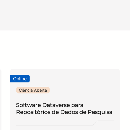
ma semana de encerramento (total de 5 semanas); um (1) en
er diferentes tipos de dados de pesquisa;Entender a impor
 geração, uso e compartilhamento de dados de pesquisa. Ab
 terão duas (2) horas de duração.SISTEMA DE AVALIAÇÃO: Par
e classificar de acordo com sua tipologia.
 dados de pesquisa. Tipos e categorias de dados de pesquis
io de Avaliação final; Entregar no mínimo 50% das tarefas; 
nibilizado no Ambiente Virtual de Aprendizagem (AVA): cont
deo do encontro online. TÉCNICA: Sugerimos que o aluno ac
ra os encontros online recomendamos o uso de fones de ouv
Online
Ciência Aberta
Software Dataverse para
Repositórios de Dados de Pesquisa