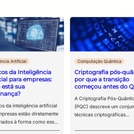
ência Artificial
Computação Quântica
cos da Inteligência
Criptografia pós-quâ
icial para empresas:
por que a transição
está sua
começou antes do Q
rnança?
A Criptografia Pós-Quântica (PQC) descreve um conjunto de técnicas criptográficas desenvolvidas para proteger dados de ataques executados por computadores quânticos, utilizando algoritmos resistentes à capacidade computacional esperada dessa nova geração de máquinas. O tema é estratégico porque boa parte da infraestrutura digital moderna ainda depende de algoritmos de criptografia assimétrica, como RSA e ECC, amplamente utilizados em certificados digitais, VPNs, assinaturas eletrônicas, autenticação e protocolos de comunicação segura. No entanto, esses modelos apresentam vulnerabilidades conhecidas diante da evolução da computação quântica e segurança, especialmente com o avanço de algoritmos quânticos capazes de resolver operações matemáticas consideradas inviáveis para computadores tradicionais. Embora computadores quânticos capazes de quebrar esses padrões em larga escala ainda não estejam plenamente disponíveis, o risco já existe no presente. Ataques conhecidos como Harvest Now, Decrypt Later (“coletar agora, descriptografar depois”) seguem exatamente essa lógica, na qual informações criptografadas são capturadas hoje para serem descriptografadas futuramente, quando a capacidade computacional quântica atingir maturidade suficiente. O impacto desse cenário é particularmente crítico para organizações que lidam com dados sensíveis e de longo ciclo de vida, como: ● registros médicos; ● propriedade intelectual; ● contratos estratégicos; ● sistemas financeiros; ● infraestrutura crítica; ● informações governamentais sensíveis. Por esse motivo, a ameaça quântica é um dos pilares da resiliência cibernética contemporânea, que compõe a governança de risco tecnológico e a proteção de dados de longo prazo. Ao longo deste conteúdo, vamos analisar: ● o que é criptografia pós-quântica; ● por que a transição começou antes do chamado Q-Day; ● como os novos algoritmos NIST estão sendo estruturados; ● quais riscos os modelos criptográficos atuais já enfrentam; ● por que a agilidade criptográfica se tornou prioridade para estratégias modernas de segurança da informação. Este artigo integra o cluster de conteúdos sobre computação quântica da ESR e aprofunda a discussão iniciada no conteúdo sobre computação quântica e criptografia e seus impactos na segurança digital. Veja também: Quais são os três padrões da criptografia pós-quântica?Computação quântica e cibersegurança: o que muda na proteção de dados O que é o Q-Day e por que ele preocupa a segurança digital? O termo Q-Day é utilizado para descrever o momento em que computadores quânticos terão capacidade prática de quebrar algoritmos criptográficos amplamente utilizados atualmente. A segurança digital moderna depende da dificuldade matemática de resolver determinados problemas computacionais, como o RSA, baseado na fatoração de números primos extremamente grandes, e a Criptografia de Curva Elíptica (ECC), sustentada pela complexidade matemática de operações sobre curvas elípticas. Em computadores clássicos, essas operações exigiriam um tempo computacional inviável, limitação técnica sobre a qual a criptografia assimétrica contemporânea foi construída. A computação quântica modifica essa lógica ao operar com princípios diferentes da computação tradicional. Algoritmos quânticos, como o algoritmo de Shor, conseguem resolver determinados problemas matemáticos de forma exponencialmente mais eficiente. Em termos práticos, isso significa que mecanismos considerados seguros hoje poderão apresentar vulnerabilidades quando a capacidade computacional quântica atingir sua maturidade operacional. Esse cenário afeta diretamente as tecnologias utilizadas diariamente em ambientes corporativos e governamentais, incluindo: ● certificados digitais; ● autenticação multifator; ● VPNs; ● assinaturas eletrônicas; ● infraestrutura PKI; ● protocolos TLS; ● transações financeiras; ● comunicações críticas. Por esse motivo, a discussão sobre computação quântica e segurança aborda continuidade operacional, proteção de dados sensíveis e governança de risco tecnológico. A questão mais sensível, porém, envolve a relação entre tempo e confidencialidade da informação. Muitos dados precisam permanecer protegidos durante décadas. Informações médicas, registros governamentais, propriedade intelectual, contratos estratégicos e sistemas de defesa possuem valor permanente ou de longo prazo. Nesse contexto, a preocupação não está restrita ao momento em que o Q-Day ocorrerá, mas à exposição acumulada até lá. É desse desafio que surge o conceito de Harvest Now, Decrypt Later, considerado um dos principais aceleradores da transição para a criptografia pós-quântica. O que é a ameaça Harvest Now, Decrypt Later O modelo Harvest Now, Decrypt Later parte de uma lógica relativamente simples: coletar hoje informações criptografadas para descriptografá-las futuramente, quando houver capacidade computacional suficiente para quebrar os algoritmos atuais. Isso significa que um dado protegido hoje não está necessariamente seguro no longo prazo. Mesmo sem capacidade imediata de descriptografia, agentes maliciosos podem armazenar grandes volumes de informação e aguardar a maturidade operacional da computação quântica. Essa dinâmica altera a forma como a segurança da informação é analisada. Historicamente, a proteção criptográfica era avaliada considerando as ameaças contemporâneas. Com o avanço da ameaça quântica, o horizonte de risco se expande para dados que continuarão sensíveis muitos anos depois da coleta. O valor temporal da informação assume papel central dentro da estratégia de proteção digital. Quanto maior a necessidade de confidencialidade prolongada, maior tende a ser a exposição associada à permanência em algoritmos vulneráveis, especialmente em estruturas que ainda dependem exclusivamente de RSA e ECC. Esse cenário afeta diretamente setores como: ● saúde; ● defesa; ● sistema financeiro; ● infraestrutura crítica; ● telecomunicações; ● pesquisa científica; ● administração pública. Em muitos desses ambientes, o ciclo de vida da informação ultrapassa 10 ou 20 anos. Registros médicos, documentos estratégicos, dados governamentais sensíveis e propriedade intelectual precisam manter a confidencialidade durante períodos muito superiores ao tempo médio de atualização da infraestrutura tecnológica. Por esse motivo, a transição para modelos de segurança pós-quântica não pode ser tratada como uma atualização pontual de software ou hardware. A discussão envolve governança, continuidade operacional e planejamento de longo prazo para a proteção de dados sensíveis. Essa preocupação acelerou o desenvolvimento dos novos algoritmos NIST PQC, uma das principais referências internacionais para a transição criptográfica. Os novos padrões do NIST e a corrida pela segurança pós-quântica A necessidade de substituir algoritmos vulneráveis à computação quântica levou o National Institute of Standards and Technology (NIST) a conduzir um dos projetos de padronização criptográfica mais relevantes das últimas décadas. O objetivo era selecionar algoritmos capazes de preservar a confidencialidade, a autenticação e a integridade mesmo diante da evolução da capacidade computacional quântica. O processo começou em 2016 e reuniu pesquisadores, universidades, empresas de tecnologia e especialistas em segurança da informação de diferentes países. Durante anos, os algoritmos candidatos foram submetidos a auditorias públicas, testes de desempenho, análises matemáticas e avaliações de interoperabilidade. A validação não estava restrita à resistência criptográfica. Os novos padrões precisavam operar em ambientes reais, com limitações de processamento, consumo de memória, escalabilidade e compatibilidade com infraestruturas já existentes. Diante disso, entre os algoritmos selecionados pelo NIST, alguns se tornaram centrais para a transição da criptografia pós-quântica. 1. H3 ML-KEM – proteção para a troca de chaves criptográficas O ML-KEM, baseado no CRYSTALS-Kyber, foi selecionado como padrão para encapsulamento e troca de chaves criptográficas. Sua função é proteger a comunicação entre sistemas, impedindo que terceiros interceptem ou reconstruam chaves utilizadas em conexões seguras. Esse algoritmo ocupa posição estratégica porque operações de troca de chaves sustentam protocolos utilizados diariamente em VPNs, TLS, aplicações corporativas e serviços digitais. O modelo foi desenvolvido para equilibrar: ● a resistência a ataques quânticos; ● o desempenho computacional; ● a eficiência operacional; ● a viabilidade de implementação em larga escala. 2. H3 ML-DSA e a proteção das assinaturas digitais Outro ponto crítico da transição criptográfica envolve assinaturas digitais. O ML-DSA, derivado do CRYSTALS-Dilithium, foi escolhido pelo NIST para garantir a autenticidade e a integridade em ambientes sujeitos à ameaça quântica. Na prática, esse algoritmo protege mecanismos utilizados em: ● autenticação; ● certificados digitais; ● assinatura de documentos; ● validação de software; ● identidade digital. A escolha do NIST sinaliza uma mudança importante na arquitetura da confiança digital contemporânea. Isso ocorre porque assinaturas digitais sustentam boa parte das operações eletrônicas modernas, desde transações financeiras até infraestrutura governamental. 3. H3 SLH-DSA e a segurança baseada em funções hash O SLH-DSA, derivado do SPHINCS+, também foi padronizado pelo NI
etros para o uso da inteligência artificial, incluindo princípios de transparência, responsabilização e gestão de riscos. Isso indica que, além dos impactos operacionais e éticos, o uso de IA também passa a envolver obrigações legais. Diante dessas questões, estruturar governança de IA é uma medida necessária e urgente para alinhar inovação, segurança e responsabilidade. Sua empresa está pronta para esse novo momento? Ao longo deste conteúdo, você verá: Riscos operacionais e estratégicos da IA nas empresas A incorporação de inteligência artificial ao ambiente corporativo introduz uma série de riscos que não se limitam à tecnologia em si, mas se estendem à forma como dados, processos e decisões passam a ser conduzidos. Esses riscos costumam surgir de maneira gradual, à medida que o uso de IA se expande dentro da organização sem diretrizes claras. Abaixo, estão os principais pontos de atenção que gestores precisam considerar ao avaliar o uso de IA em suas operações. 10 riscos da inteligência artificial para empresas O uso corporativo de IA envolve um conjunto de exposições que, em muitos casos, não são percebidas no momento da adoção da ferramenta, mas se manifestam na operação, na segurança e na governança ao longo do tempo. 1. Uso de dados sensíveis em ferramentas públicas Funcionários podem inserir informações estratégicas, dados pessoais ou documentos internos em plataformas abertas de IA. Esse tipo de prática tende a resultar em perda de controle sobre dados corporativos, especialmente quando não há clareza sobre como essas informações são armazenadas, processadas ou reutilizadas pelos provedores. 2. Falta de rastreabilidade nas decisões Resultados gerados por IA nem sempre permitem identificar com precisão quais dados foram utilizados ou qual lógica levou àquela resposta. Isso dificulta auditorias, compromete a transparência e cria obstáculos relevantes em ambientes regulados. Esse risco ganha dimensão concreta quando se observa a ocorrência de conteúdos inteiramente fabricados por modelos generativos. Há registros recentes no Judiciário brasileiro em que decisões e fundamentos inexistentes foram apresentados em processos, gerando sanções por litigância de má-fé. Casos como esses evidenciam um ponto crítico – quando não há rastreabilidade, não há como validar a origem da informação nem sustentar sua confiabilidade. 3. Dependência de respostas não verificadas A ausência de rastreabilidade se conecta diretamente a outro problema: a incorporação de respostas sem validação. Modelos generativos produzem conteúdos com alto grau de coerência linguística, o que facilita sua aceitação como verdade. No entanto, essa plausibilidade não garante precisão. Quando essas respostas são integradas a relatórios, pareceres ou decisões internas sem revisão técnica, o erro deixa de ser pontual e passa a compor o fluxo operacional da empresa. O risco, nesse caso, não está apenas na resposta incorreta, mas na confiança atribuída a ela. 4. Shadow IT ampliada pelo uso de IA O uso de IA reflete em uma nova camada de shadow IT, conceito que descreve tecnologias adotadas fora da governança formal da área de TI. Na prática, colaboradores acessam ferramentas diretamente, sem avaliação prévia de segurança, compliance ou integração com os sistemas corporativos. Esse movimento fragmenta o ambiente tecnológico da organização. Diferentes áreas utilizam soluções distintas, com níveis variados de proteção, armazenamento e processamento de dados. O resultado é perda de visibilidade sobre o que está em uso, dificuldade de aplicar políticas de segurança e ausência de controle sobre como informações corporativas circulam fora dos ambientes oficiais. 5. Exposição a riscos de segurança da informação A utilização de IA fora de diretrizes estruturadas de governança de IA compromete diretamente os controles de segurança da informação. Dados podem ser transferidos para ambientes externos, processados por terceiros e armazenados fora das políticas definidas pela organização, o que entra em conflito com práticas alinhadas a normas como a ISO/IEC 27001. Nesse contexto, o problema não está apenas na tecnologia, mas na quebra de controles já estabelecidos. A IA cria novos fluxos de dados que, se não forem mapeados e protegidos, ampliam a superfície de exposição a incidentes. 6. Decisões automatizadas sem supervisão adequada A incorporação de IA em processos internos altera a forma como decisões são produzidas. Quando não há definição clara de revisão humana, sistemas automatizados passam a influenciar resultados sem que exista validação proporcional ao impacto da decisão. Em áreas como jurídico, financeiro ou atendimento, isso pode significar desde recomendações equivocadas até respostas incorretas a clientes ou análises inconsistentes utilizadas como base para decisões estratégicas. O risco se intensifica quando a automação ocorre de forma silenciosa, sem que a organização tenha mapeado onde a IA está sendo utilizada. 7. Viés algorítmico e impacto reputacional Modelos de IA refletem padrões presentes nos dados com os quais foram treinados. Isso inclui vieses históricos, distorções e desigualdades que podem ser reproduzidas nas respostas e decisões geradas. Em ambientes corporativos, esse risco se manifesta em processos de seleção, análise de crédito, priorização de atendimento ou qualquer outro contexto em que a IA interfira na tomada de decisão. Além das implicações éticas, há impacto direto na reputação da empresa e possibilidade de questionamentos legais, especialmente em cenários que envolvem discriminação ou tratamento desigual. 8. Falta de definição de responsabilidade A utilização de IA introduz um problema recorrente: a indefinição sobre quem responde pelos resultados. Quando uma decisão envolve tecnologia, múltiplos agentes participam do processo, o usuário que solicitou, a área que implementou, o fornecedor da ferramenta e a própria organização. Sem uma política de uso de IA que estabeleça responsabilidades, qualquer falha gera incerteza sobre accountability (responsabilidade), o que dificulta respostas rápidas, gestão de incidentes e defesa jurídica. 9. Desalinhamento com exigências regulatórias O uso corporativo de IA precisa dialogar com um conjunto crescente de normas relacionadas a proteção de dados, segurança da informação e transparência. Sem diretrizes claras, a utilização dessas ferramentas pode violar princípios da LGPD (Lei Geral de Proteção de Dados), especialmente em relação a tratamento de dados pessoais, finalidade e transparência. Além disso, como dissemos anteriormente, regulações específicas sobre inteligência artificial estão em discussão no Brasil e já avançam em outras jurisdições, o que amplia o risco de não conformidade para organizações que não estruturam governança desde agora. 10. Dependência tecnológica sem estratégia A adoção fragmentada de ferramentas de IA cria um cenário de dependência tecnológica sem planejamento. Diferentes soluções são incorporadas sem integração, sem padronização e sem critérios de longo prazo. Isso dificulta a gestão do ambiente, aumenta custos operacionais e limita a capacidade de evolução da arquitetura de TI. A dependência de fornecedores específicos também pode restringir a autonomia da organização, especialmente em contextos que exigem controle sobre dados, modelos e processos. Resumo dos principais riscos da inteligência artificial para empresas Riscos Grau de impacto Uso de dados sensíveis em ferramentas públicas Alto Falta de rastreabilidade nas decisões Alto Dependência de respostas não verificadas Alto Shadow IT Alto Exposição a riscos de segurança da informação Alto Decisões automatizadas sem supervisão adequada Alto Viés algorítmico Médio Falta de definição de responsabilidade Alto Desalinhamento com exigências r