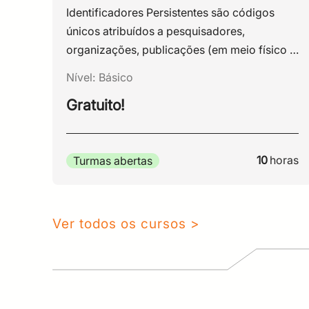
Identificadores Persistentes são códigos
únicos atribuídos a pesquisadores,
organizações, publicações (em meio físico e
como objetos digitais) e dados permitindo
Nível:
Básico
sua localização e referência ao longo do
Gratuito!
tempo, independentemente de mudanças em
endereços ou plataformas. Esses
identificadores, como ORCID, DOI e outros,
10
horas
Turmas abertas
facilitam a interoperabilidade e a
preservação da informação científica,
contribuindo para a integridade da pesquisa
acadêmica.
Ver todos os cursos >