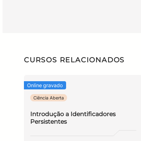
DURAÇÃO: quatro (4) semanas de duração e mais u
Entender o movimento da ciência aberta;Reconhec
Não há.
A ciência e a comunicação científicaContexto da
quatro encontros). Os encontros serão ao vivo e
pesquisa; Identificar os repositórios de pesquisa 
eScience, Data Mining e Big Data Ecossistema de
necessário: Obter média 6,0 (seis) no Questionár
online. MATERIAL: O material de apoio será dispo
CURSOS RELACIONADOS
questionários ou simulados materiais extras e ví
preferência, o navegador Firefox ou Chrome; Pa
Online gravado
Ciência Aberta
Introdução a Identificadores
Persistentes