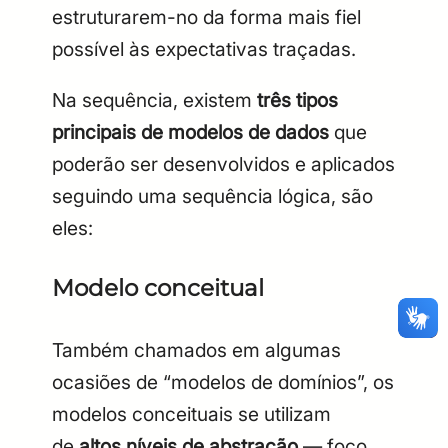
estruturarem-no da forma mais fiel
possível às expectativas traçadas.
Na sequência, existem
três tipos
principais de modelos de dados
que
poderão ser desenvolvidos e aplicados
seguindo uma sequência lógica, são
eles:
CPF
Email
Modelo conceitual
Digite sua senha
Confirme a senha
CPF
Email
Também chamados em algumas
Digite sua senha
Confirme a senha
ocasiões de “modelos de domínios”, os
modelos conceituais se utilizam
de
altos níveis de abstração
— foco