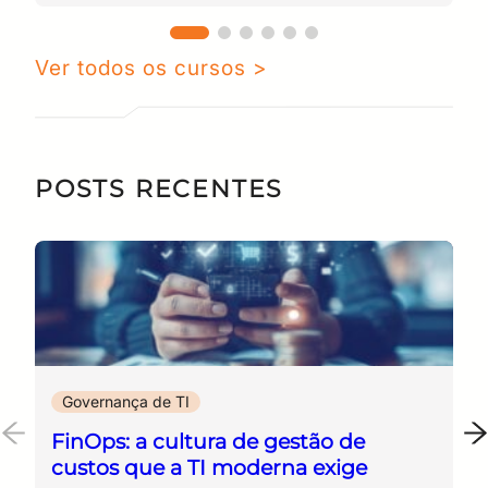
de computadores, com
participação ativa em diversos
Ver todos os cursos >
projetos de pesquisa. Além disso,
atua na área de tecnologias
quânticas, com foco em redes de
comunicações quânticas e seus
POSTS RECENTES
aspectos relacionados à
segurança.
Governança de TI
FinOps: a cultura de gestão de
custos que a TI moderna exige