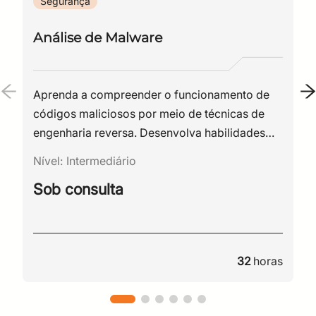
Segurança
Análise de Malware
Aprenda a compreender o funcionamento de
códigos maliciosos por meio de técnicas de
engenharia reversa. Desenvolva habilidades
para analisar malwares, identificar seus
Nível:
Intermediário
comportamentos e fortalecer a capacidade da
Sob consulta
sua organização de prevenir e responder a
ameaças cibernéticas.
32
horas