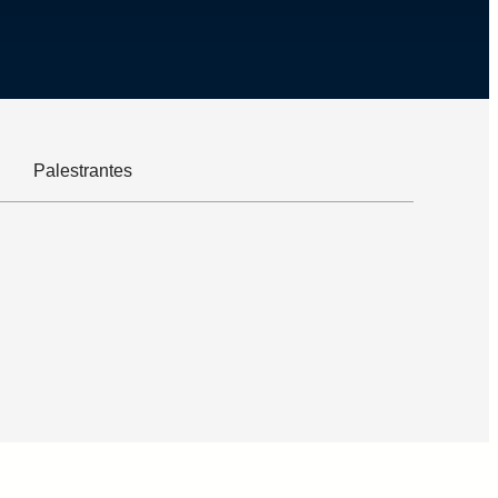
Palestrantes
 pela Universidade de Brasília; • Consultor de
rutor e Conteudista da ESR/RNP. • Lead