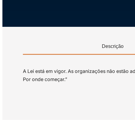
Descrição
A Lei está em vigor. As organizações não estão 
Por onde começar.”
Marcelo M. Karam
• Mestre em Computação Aplicada pela Universidad
Segurança da Informação e Comunicações; • Memb