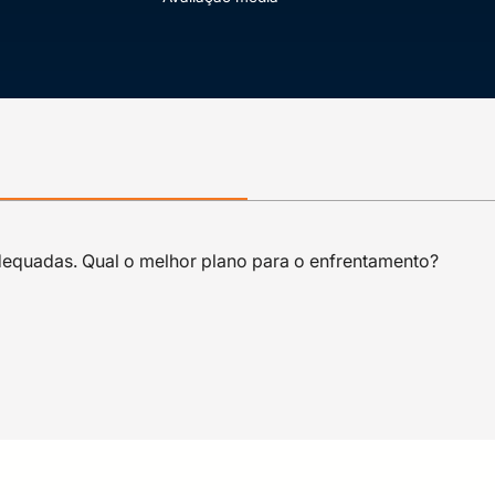
adequadas. Qual o melhor plano para o enfrentamento?
e de Brasília (UnB); • Analista de Tecnologia da Informação
ro do Comitê de Segurança da Informação da ABNT; • Inst