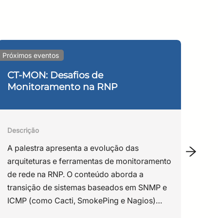
-Graduação.
a em privacidade, Pesquisadora da Maastricht
Próximos eventos
Webin
o e Tecnologia pela Universidade Federal de Santa
de de Informação e Propriedade Intelectual pela
CT-MON: Desafios de
In
Monitoramento na RNP
Cl
ança da Informação pela Universidade de
Fí
rsité de Neuchâtel – Suíça e pela Pontifícia
ersité Genève – Suíça; Executive MBA Université
n, na Suíça e na comunidade europeia. Atua
Descrição
ça e na formação de DPOs. Atualmente no Brasil
Des
A palestra apresenta a evolução das
o – SC / Tribunal de Justiça- SC /Advocacia
Est
arquiteturas e ferramentas de monitoramento
amo tecnológico.
ace
de rede na RNP. O conteúdo aborda a
Int
transição de sistemas baseados em SNMP e
já 
ICMP (como Cacti, SmokePing e Nagios)
il, responsável por trazer o primeiro computador
de 
para um modelo de telemetria utilizando o