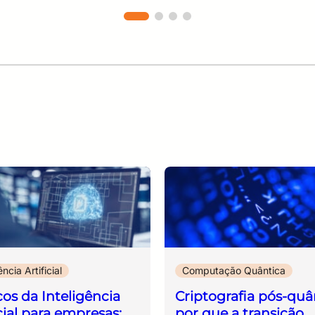
abordagem contínua, integrada à estratégia
institucional e orientada à tomada de
decisões. Ao final, os participantes
compreenderão que a gestão de riscos não
tem como propósito eliminar todas as
ameaças, mas fornecer informações
qualificadas para que as organizações
façam escolhas conscientes, reduzam
incertezas e aumentem sua capacidade de
prevenir, responder e se recuperar de
incidentes. Mais do que uma obrigação
regulatória, a gestão de riscos é um
elemento essencial para a sustentabilidade, a
confiança e a continuidade dos negócios em
ência Artificial
Computação Quântica
um ambiente cada vez mais digital e
interconectado.
cos da Inteligência
Criptografia pós-quâ
icial para empresas:
por que a transição