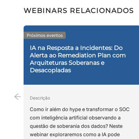
Implementer para a Gestão da Privacidade da I
WEBINARS RELACIONADOS
ANDREA WILLEMIN
Data Protection Officer e Privacy by Design Exp
Próximos eventos
University, Holanda, pelo instituto de Data Prot
Catarina – UFSC; Integrante do Grupo de pesquis
IA na Resposta a Incidentes: Do
Alerta ao Remediation Plan com
Universidade Federal de Santa Catarina – UFSC,
Arquiteturas Soberanas e
Maastrischt/ Holanda e EPFL ( école polytechnique
Desacopladas
Universidade Católica de São Paulo – PUC/SP; Eco
de Genève – Suíça. Possui 20 anos de experiênci
também no ensino superior, onde leciona proteçã
atua como consultora, DPO e formadora dos encarr
Descrição
Geral da União/ Tribunal de Contas do Estado/ Ma
Como ir além do hype e transformar o SOC
com inteligência artificial observando a
Leandro Pfeifer Macedo
questão de soberania dos dados? Neste
Diretor de Tecnologias da DOBSLIT, uma das prime
webinar exploraremos como a IA pode