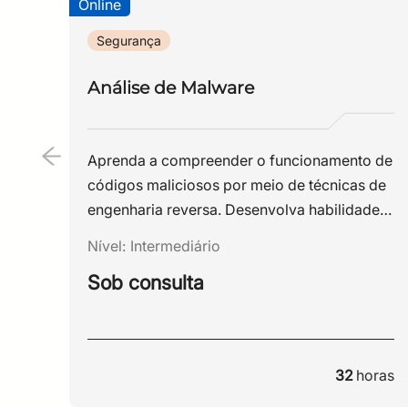
Online
Segurança
Análise de Malware
Aprenda a compreender o funcionamento de
códigos maliciosos por meio de técnicas de
engenharia reversa. Desenvolva habilidades
para analisar malwares, identificar seus
Nível:
Intermediário
comportamentos e fortalecer a capacidade
Sob consulta
da sua organização de prevenir e responder
a ameaças cibernéticas.
32
horas