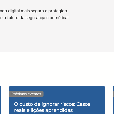
o digital mais seguro e protegido.
e o futuro da segurança cibernética!
iro Maia
ESAR. Doutorando em Engenharia de Software, com foco na á
o desenvolvimento de sistemas de software e hardware em m
ça da CESAR School e ESR.
arques Lima
rofessional (PMP, 2011) e Modulo Certified Security Officer
Próximos eventos
e pós-graduado em Segurança de Redes de Computadores pela
 Coordenador dos Cursos de Graduação de TI do Centro Uni
O custo de ignorar riscos: Casos
reais e lições aprendidas
ria de Software e Análise e Desenvolvimento de Sistemas), 