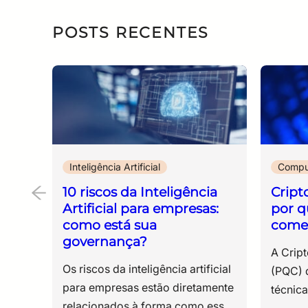
POSTS RECENTES
Inteligência Artificial
Compu
10 riscos da Inteligência
Cript
Artificial para empresas:
por q
como está sua
come
governança?
A Criptografia Pós-Quântica (PQC) descreve um conjunto de técnicas criptográficas desenvolvidas para proteger dados de ataques executados por computadores quânticos, utilizando algoritmos resistentes à capacidade computacional esperada dessa nova geração de máquinas. O tema é estratégico porque boa parte da infraestrutura digital moderna ainda depende de algoritmos de criptografia assimétrica, como RSA e ECC, amplamente utilizados em certificados digitais, VPNs, assinaturas eletrônicas, autenticação e protocolos de comunicação segura. No entanto, esses modelos apresentam vulnerabilidades conhecidas diante da evolução da computação quântica e segurança, especialmente com o avanço de algoritmos quânticos capazes de resolver operações matemáticas consideradas inviáveis para computadores tradicionais. Embora computadores quânticos capazes de quebrar esses padrões em larga escala ainda não estejam plenamente disponíveis, o risco já existe no presente. Ataques conhecidos como Harvest Now, Decrypt Later (“coletar agora, descriptografar depois”) seguem exatamente essa lógica, na qual informações criptografadas são capturadas hoje para serem descriptografadas futuramente, quando a capacidade computacional quântica atingir maturidade suficiente. O impacto desse cenário é particularmente crítico para organizações que lidam com dados sensíveis e de longo ciclo de vida, como: ● registros médicos; ● propriedade intelectual; ● contratos estratégicos; ● sistemas financeiros; ● infraestrutura crítica; ● informações governamentais sensíveis. Por esse motivo, a ameaça quântica é um dos pilares da resiliência cibernética contemporânea, que compõe a governança de risco tecnológico e a proteção de dados de longo prazo. Ao longo deste conteúdo, vamos analisar: ● o que é criptografia pós-quântica; ● por que a transição começou antes do chamado Q-Day; ● como os novos algoritmos NIST estão sendo estruturados; ● quais riscos os modelos criptográficos atuais já enfrentam; ● por que a agilidade criptográfica se tornou prioridade para estratégias modernas de segurança da informação. Este artigo integra o cluster de conteúdos sobre computação quântica da ESR e aprofunda a discussão iniciada no conteúdo sobre computação quântica e criptografia e seus impactos na segurança digital. Veja também: Quais são os três padrões da criptografia pós-quântica?Computação quântica e cibersegurança: o que muda na proteção de dados O que é o Q-Day e por que ele preocupa a segurança digital? O termo Q-Day é utilizado para descrever o momento em que co
Os riscos da inteligência artificial para empresas estão diretamente relacionados à forma como essas tecnologias são incorporadas ao cotidiano corporativo, muitas vezes sem critérios definidos de uso, controle e validação. A adoção de soluções baseadas em IA, especialmente ferramentas generativas, como ChatGPT, Claude, entre outras, ampliou a capacidade operacional das organizações em diversas frentes, desde a produção de conteúdo até a análise de dados e o suporte à tomada de decisão. Um avanço que ocorreu em ritmo superior à estruturação de regras internas capazes de orientar seu uso. Para entender esse contexto, é importante considerar que, embora a inteligência artificial não tenha surgido recentemente, a forma como ela evoluiu e passou a ser utilizada mudou exponencialmente nos últimos anos. Aplicações que antes estavam restritas a projetos específicos ganharam escala e acessibilidade, sendo utilizadas por equipes diversas no dia a dia. Esse movimento, inclusive, já era observado em iniciativas anteriores ligadas a machine learning e análise de dados, como discutido por nós aqui: Na prática, isso repercutiu em ferramentas de IA já inseridas em processos internos, análises e decisões relevantes, enquanto muitas empresas ainda não estabeleceram: Assim, há um cenário que cria uma dinâmica recorrente, no qual a tecnologia opera dentro da organização antes que exista um modelo formal de governança de IA capaz de orientar seu uso. A partir desse ponto, os riscos se tornam concretos, uma vez que, sem diretrizes claras, a utilização de IA ocorre de forma distribuída e pouco visível para as áreas responsáveis por tecnologia, segurança da informação e compliance. Nesse contexto, dados corporativos podem ser inseridos em plataformas externas, decisões passam a depender de sistemas automatizados e processos críticos incorporam respostas cuja origem nem sempre é rastreável. O ponto central, portanto, não é a tecnologia em si, mas a ausência de critérios que definam como ela deve ser utilizada dentro da organização. Como resposta a esse cenário, algumas iniciativas regulatórias têm tomado forma. No Brasil, por exemplo, projetos de lei em discussão buscam estabelecer parâmetros para o uso da inteligência artificial, incluindo princípios de transparência, responsabilização e gestão de riscos. Isso indica que, além dos impactos operacionais e éticos, o uso de IA também passa a envolver obrigações legais. Diante dessas questões, estruturar governança de IA é uma medida necessária e urgente para alinhar inovação, segurança e responsabilidade. Sua empresa está pronta para esse novo momento? Ao longo deste conteúdo, você verá: Riscos operacionais e estratégicos da IA nas empresas A incorporação de inteligência artificial ao ambiente corporativo introduz uma série de riscos que não se limitam à tecnologia em si, mas se estendem à forma como dados, processos e decisões passam a ser conduzidos. Esses riscos costumam surgir de maneira gradual, à medida que o uso de IA se expande dentro da organização sem diretrizes claras. Abaixo, estão os principais pontos de atenção que gestores precisam considerar ao avaliar o uso de IA em suas operações. 10 riscos da inteligência artificial para empresas O uso corporativo de IA envolve um conjunto de exposições que, em muitos casos, não são percebidas no momento da adoção da ferramenta, mas se manifestam na operação, na segurança e na governança ao longo do tempo. 1. Uso de dados sensíveis em ferramentas públicas Funcionários podem inserir informações estratégicas, dados pessoais ou documentos internos em plataformas abertas de IA. Esse tipo de prática tende a resultar em perda de controle sobre dados corporativos, especialmente quando não há clareza sobre como essas informações são armazenadas, processadas ou reutilizadas pelos provedores. 2. Falta de rastreabilidade nas decisões Resultados gerados por IA nem sempre permitem identificar com precisão quais dados foram utilizados ou qual lógica levou àquela resposta. Isso dificulta auditorias, compromete a transparência e cria obstáculos relevantes em ambientes regulados. Esse risco ganha dimensão concreta quando se observa a ocorrência de conteúdos inteiramente fabricados por modelos generativos. Há registros recentes no Judiciário brasileiro em que decisões e fundamentos inexistentes foram apresentados em processos, gerando sanções por litigância de má-fé. Casos como esses evidenciam um ponto crítico – quando não há rastreabilidade, não há como validar a origem da informação nem sustentar sua confiabilidade. 3. Dependência de respostas não verificadas A ausência de rastreabilidade se conecta diretamente a outro problema: a incorporação de respostas sem validação. Modelos generativos produzem conteúdos com alto grau de coerência linguística, o que facilita sua aceitação como verdade. No entanto, essa plausibilidade não garante precisão. Quando essas respostas são integradas a relatórios, pareceres ou decisões internas sem revisão técnica, o erro deixa de ser pontual e passa a compor o fluxo operacional da empresa. O risco, nesse caso, não está apenas na resposta incorreta, mas na confiança atribuída a ela. 4. Shadow IT ampliada pelo uso de IA O uso de IA reflete em uma nova camada de shadow IT, conceito que descreve tecnologias adotadas fora da governança formal da área de TI. Na prática, colaboradores acessam ferramentas diretamente, sem avaliação prévia de segurança, compliance ou integração com os sistemas corporativos. Esse movimento fragmenta o ambiente tecnológico da organização. Diferentes áreas utilizam soluções distintas, com níveis variados de proteção, armazenamento e processamento de dados. O resultado é perda de visibilidade sobre o que está em uso, dificuldade de aplicar políticas de segurança e ausência de controle sobre como informações corporativas circulam fora dos ambientes oficiais. 5. Exposição a riscos de segurança da informação A utilização de IA fora de diretrizes estruturadas de governança de IA compromete diretamente os controles de segurança da informação. Dados podem ser transferidos para ambientes externos, processados por terceiros e armazenados fora das políticas definidas pela organização, o que entra em conflito com práticas alinhadas a normas como a ISO/IEC 27001. Nesse contexto, o problema não está apenas na tecnologia, mas na quebra de controles já estabelecidos. A IA cria novos fluxos de dados que, se não forem mapeados e protegidos, ampliam a superfície de exposição a incidentes. 6. Decisões automatizadas sem supervisão adequada A incorporação de IA em processos internos altera a forma como decisões são produzidas. Quando não há definição clara de revisão humana, sistemas automatizados passam a influenciar resultados sem que exista validação proporcional ao impacto da decisão. Em áreas como jurídico, financeiro ou atendimento, isso pode significar desde recomendações equivocadas até respostas incorretas a clientes ou análises inconsistentes utilizadas como base para decisões estratégicas. O risco se intensifica quando a automação ocorre de forma silenciosa, sem que a organização tenha mapeado onde a IA está sendo utilizada. 7. Viés algorítmico e impacto reputacional Modelos de IA refletem padrões presentes nos dados com os quais foram treinados. Isso inclui vieses históricos, distorções e desigualdades que podem ser reproduzidas nas respostas e decisões geradas. Em ambientes corporativos, esse risco se manifesta em processos de seleção, análise de crédito, priorização de atendimento ou qualquer outro contexto em que a IA interfira na tomada de decisão. Além das implicações éticas, há impacto direto na reputação da empresa e possibilidade de questionamentos legais, especialmente em cenários que envolvem discriminação ou tratamento desigual. 8. Falta de definição de responsabilidade A utilização de IA introduz um problema recorrente: a indefinição sobre quem responde pelos resultados. Quando uma decisão envolve tecnologia, múltiplos agentes participam do processo, o usuário que solicitou, a área que implementou, o fornecedor da ferramenta e a própria organização. Sem uma política de uso de IA que estabeleça responsabilidades, qualquer falha gera incerteza sobre accountability (responsabilidade), o que dificulta respostas rápidas, gestão de incidentes e defesa jurídica. 9. Desalinhamento com exigências regulatórias O uso corporativo de IA precisa dialogar com um conjunto crescente de normas relacionadas a proteção de dados, segurança da informação e transparência. Sem diretrizes claras, a utilização dessas ferramentas pode violar princípios da LGPD (Lei Geral de Proteção de Dados), especialmente em relação a tratamento de dados pessoais, finalidade e transparência. Além disso, como dissemos anteriormente, regulações específicas sobre inteligência artificial estão em discussão no Brasil e já avançam em outras jurisdições, o que amplia o risco de não conformidade para organizações que não estruturam governança desde agora. 10. Dependência tecnológica sem estratégia A adoção fragmentada de ferramentas de IA cria um cenário de dependência tecnológica sem planejamento. Diferentes soluções são incorporadas sem integração, sem padronização e sem critérios de longo prazo. Isso dificulta a gestão do ambiente, aumenta custos operacionais e limita a capacidade de evolução da arquitetura de TI. A dependência de fornecedores específicos também pode restringir a autonomia da organização, especialmente em contextos que exigem controle sobre dados, modelos e processos. Resumo dos principais riscos da inteligência artificial para empresas Riscos Grau de impacto Uso de dados sensíveis em ferramentas públicas Alto Falta de rastreabilidade nas decisões Alto Dependência de respostas não verificadas Alto Shadow IT Alto Exposição a riscos de segurança da informação Alto Decisões automatizadas sem supervisão adequada Alto Viés algorítmico Médio Falta de definição de responsabilidade Alto Desalinhamento com exigências r