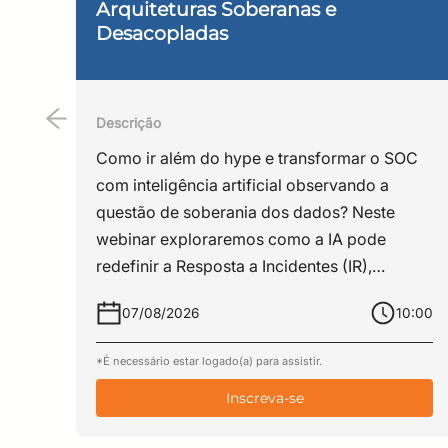
Arquiteturas Soberanas e
Segurança da Informação da Rede 
Desacopladas
Secretaria de Coordenação e Ges
com ênfase em Segurança da Info
áreas de rede, segurança, govern
na RNP; instrutor/revisor dos cur
Descrição
Administração Pública -ENAP; in
Como ir além do hype e transformar o SOC
da Informação na Faculdade Rog
com inteligência artificial observando a
AD1; Coordenador do curso de Jo
questão de soberania dos dados? Neste
da Informação na empresa Módulo 
webinar exploraremos como a IA pode
CGU/PR; Oficial Temporário da Áre
redefinir a Resposta a Incidentes (IR),
reduzindo drasticamente o MTTR e
07/08/2026
10:00
eliminando a fadiga de alertas. Analisaremos
os padrões e arquiteturas emergentes (como
*É necessário estar logado(a) para assistir.
o Model Context Protocol – MCP), a
Inscreva-se
governança de dados em cenários sensíveis
e a construção de um ecossistema de