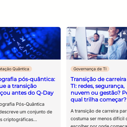
façam escolhas conscientes, reduzam
incertezas e aumentem sua capacidade de
prevenir, responder e se recuperar de
incidentes. Mais do que uma obrigação
regulatória, a gestão de riscos é um
elemento essencial para a sustentabilidade, a
confiança e a continuidade dos negócios em
um ambiente cada vez mais digital e
interconectado.
tação Quântica
Governança de TI
ografia pós-quântica:
Transição de carreira
ue a transição
TI: redes, segurança,
çou antes do Q-Day
nuvem ou gestão? P
qual trilha começar?
mputadores quânticos terão capacidade prática de quebrar algoritmos criptográficos amplamente utilizados atualmente. A segurança digital moderna depende da dificuldade matemática de resolver determinados problemas computacionais, como o RSA, baseado na fatoração de números primos extremamente grandes, e a Criptografia de Curva Elíptica (ECC), sustentada pela complexidade matemática de operações sobre curvas elípticas. Em computadores clássicos, essas operações exigiriam um tempo computacional inviável, limitação técnica sobre a qual a criptografia assimétrica contemporânea foi construída. A computação quântica modifica essa lógica ao operar com princípios diferentes da computação tradicional. Algoritmos quânticos, como o algoritmo de Shor, conseguem resolver determinados problemas matemáticos de forma exponencialmente mais eficiente. Em termos práticos, isso significa que mecanismos considerados seguros hoje poderão apresentar vulnerabilidades quando a capacidade computacional quântica atingir sua maturidade operacional. Esse cenário afeta diretamente as tecnologias utilizadas diariamente em ambientes corporativos e governamentais, incluindo: ● certificados digitais; ● autenticação multifator; ● VPNs; ● assinaturas eletrônicas; ● infraestrutura PKI; ● protocolos TLS; ● transações financeiras; ● comunicações críticas. Por esse motivo, a discussão sobre computação quântica e segurança aborda continuidade operacional, proteção de dados sensíveis e governança de risco tecnológico. A questão mais sensível, porém, envolve a relação entre tempo e confidencialidade da informação. Muitos dados precisam permanecer protegidos durante décadas. Informações médicas, registros governamentais, propriedade intelectual, contratos estratégicos e sistemas de defesa possuem valor permanente ou de longo prazo. Nesse contexto, a preocupação não está restrita ao momento em que o Q-Day ocorrerá, mas à exposição acumulada até lá. É desse desafio que surge o conceito de Harvest Now, Decrypt Later, considerado um dos principais aceleradores da transição para a criptografia pós-quântica. O que é a ameaça Harvest Now, Decrypt Later O modelo Harvest Now, Decrypt Later parte de uma lógica relativamente simples: coletar hoje informações criptografadas para descriptografá-las futuramente, quando houver capacidade computacional suficiente para quebrar os algoritmos atuais. Isso significa que um dado protegido hoje não está necessariamente seguro no longo prazo. Mesmo sem capacidade imediata de descriptografia, agentes maliciosos podem armazenar grandes volumes de informação e aguardar a maturidade operacional da computação quântica. Essa dinâmica altera a forma como a segurança da informação é analisada. Historicamente, a proteção criptográfica era avaliada considerando as ameaças contemporâneas. Com o avanço da ameaça quântica, o horizonte de risco se expande para dados que continuarão sensíveis muitos anos depois da coleta. O valor temporal da informação assume papel central dentro da estratégia de proteção digital. Quanto maior a necessidade de confidencialidade prolongada, maior tende a ser a exposição associada à permanência em algoritmos vulneráveis, especialmente em estruturas que ainda dependem exclusivamente de RSA e ECC. Esse cenário afeta diretamente setores como: ● saúde; ● defesa; ● sistema financeiro; ● infraestrutura crítica; ● telecomunicações; ● pesquisa científica; ● administração pública. Em muitos desses ambientes, o ciclo de vida da informação ultrapassa 10 ou 20 anos. Registros médicos, documentos estratégicos, dados governamentais sensíveis e propriedade intelectual precisam manter a confidencialidade durante períodos muito superiores ao tempo médio de atualização da infraestrutura tecnológica. Por esse motivo, a transição para modelos de segurança pós-quântica não pode ser tratada como uma atualização pontual de software ou hardware. A discussão envolve governança, continuidade operacional e planejamento de longo prazo para a proteção de dados sensíveis. Essa preocupação acelerou o desenvolvimento dos novos algoritmos NIST PQC, uma das principais referências internacionais para a transição criptográfica. Os novos padrões do NIST e a corrida pela segurança pós-quântica A necessidade de substituir algoritmos vulneráveis à computação quântica levou o National Institute of Standards and Technology (NIST) a conduzir um dos projetos de padronização criptográfica mais relevantes das últimas décadas. O objetivo era selecionar algoritmos capazes de preservar a confidencialidade, a autenticação e a integridade mesmo diante da evolução da capacidade computacional quântica. O processo começou em 2016 e reuniu pesquisadores, universidades, empresas de tecnologia e especialistas em segurança da informação de diferentes países. Durante anos, os algoritmos candidatos foram submetidos a auditorias públicas, testes de desempenho, análises matemáticas e avaliações de interoperabilidade. A validação não estava restrita à resistência criptográfica. Os novos padrões precisavam operar em ambientes reais, com limitações de processamento, consumo de memória, escalabilidade e compatibilidade com infraestruturas já existentes. Diante disso, entre os algoritmos selecionados pelo NIST, alguns se tornaram centrais para a transição da criptografia pós-quântica. 1. H3 ML-KEM – proteção para a troca de chaves criptográficas O ML-KEM, baseado no CRYSTALS-Kyber, foi selecionado como padrão para encapsulamento e troca de chaves criptográficas. Sua função é proteger a comunicação entre sistemas, impedindo que terceiros interceptem ou reconstruam chaves utilizadas em conexões seguras. Esse algoritmo ocupa posição estratégica porque operações de troca de chaves sustentam protocolos utilizados diariamente em VPNs, TLS, aplicações corporativas e serviços digitais. O modelo foi desenvolvido para equilibrar: ● a resistência a ataques quânticos; ● o desempenho computacional; ● a eficiência operacional; ● a viabilidade de implementação em larga escala. 2. H3 ML-DSA e a proteção das assinaturas digitais Outro ponto crítico da transição criptográfica envolve assinaturas digitais. O ML-DSA, derivado do CRYSTALS-Dilithium, foi escolhido pelo NIST para garantir a autenticidade e a integridade em ambientes sujeitos à ameaça quântica. Na prática, esse algoritmo protege mecanismos utilizados em: ● autenticação; ● certificados digitais; ● assinatura de documentos; ● validação de software; ● identidade digital. A escolha do NIST sinaliza uma mudança importante na arquitetura da confiança digital contemporânea. Isso ocorre porque assinaturas digitais sustentam boa parte das operações eletrônicas modernas, desde transações financeiras até infraestrutura governamental. 3. H3 SLH-DSA e a segurança baseada em funções hash O SLH-DSA, derivado do SPHINCS+, também foi padronizado pelo NIST para aplicações de assinatura digital resistentes à computação quântica. Diferentemente do ML-DSA, que é baseado em criptografia de reticulados (lattices), o SLH-DSA utiliza uma abordagem fundamentada em funções hash, tecnologia amplamente estudada e considerada uma das bases mais consolidadas da criptografia moderna. Sua principal função é oferecer uma alternativa criptográfica para cenários que exigem diversidade de mecanismos de segurança e redução de dependência de uma única família matemática. Embora apresente assinaturas maiores e menor eficiência oper
A transição de carreira para TI costuma ser menos difícil do que escolher por onde começar. Quem está chegando ao setor pela primeira vez rapidamente encontra uma quantidade enorme de caminhos possíveis. Redes de computadores, computação em nuvem, cibersegurança, DevOps, dados, infraestrutura, gestão, compliance, governança. Em poucos dias de pesquisa, surgem dezenas de siglas, certificações e recomendações diferentes. A sensação é conhecida por muitos profissionais que vêm de áreas como Administração, Engenharia, Logística, Atendimento, Finanças ou mesmo por estudantes que ainda buscam uma direção profissional. Quanto mais conteúdos consomem, menos clareza parecem ter sobre qual caminho seguir. Essa dúvida é compreensível. A tecnologia não funciona como uma profissão única. Ela é formada por diversas especialidades, cada uma exigindo conhecimentos, rotinas e perfis comportamentais diferentes. Por isso, a pergunta mais importante para quem está iniciando não é qual área paga mais ou qual certificação está em alta. A decisão que costuma gerar melhores resultados é identificar uma trilha compatível com a forma como você gosta de trabalhar, resolver problemas e aprender. Neste artigo, vamos analisar quatro das principais trilhas profissionais da área de tecnologia: ● Redes de computadores; ● Computação em nuvem; ● Cibersegurança; ● Gestão de TI. Ao final, você terá uma visão mais clara sobre por onde começar na TI e qual caminho faz sentido para sua realidade profissional. 💡Você também pode gostar – Computação quântica: o que podemos esperar dessa tecnologia e quais suas tendências? Como está o mercado de TI em 2026? Se você pensa em fazer uma transição de carreira para TI em 2026 é possível que se depare com um cenário contraditório. No entanto, isso ocorre apenas para quem acompanha as notícias do setor à primeira vista. Nos últimos anos, empresas de tecnologia realizaram reestruturações relevantes em diferentes partes do mundo. A Atlassian anunciou cortes que impactaram aproximadamente 1.600 profissionais, enquanto a Epic Games realizou novas rodadas de desligamentos após já ter reduzido parte de sua força de trabalho em anos anteriores. Esses números podem transmitir a impressão de que o mercado perdeu força. Os dados, porém, mostram uma realidade mais complexa. Grande parte dessas movimentações esteve relacionada com ajustes de crescimento acelerado realizados durante o período pós-pandemia, mudanças de estratégia corporativa e reestruturações específicas de determinados negócios, não necessariamente com uma redução da importância da tecnologia dentro das organizações. Enquanto algumas empresas reduziam equipes, outras ampliavam investimentos em áreas consideradas estratégicas para os próximos anos, especialmente computação em nuvem, segurança da informação, inteligência artificial, infraestrutura digital e governança tecnológica. A própria demanda por profissionais de tecnologia especializados em segurança da informação, infraestrutura digital e tecnologias emergentes continua motivando a expansão de operações e contratação de talentos em diversos mercados. Outro movimento relevante envolve a mudança do perfil profissional procurado pelas empresas. Funções de entrada passaram a exigir cada vez mais competências técnicas e comportamentais que antes eram associadas a cargos mais experientes. Para quem pretende migrar para tecnologia, isso traz uma conclusão importante. O mercado continua oferecendo oportunidades, mas a lógica de entrada ficou mais seletiva. Em vez de tentar aprender todas as tecnologias disponíveis, profissionais que constroem uma base sólida em uma área específica tendem a desenvolver suas carreiras com mais consistência. É justamente por isso que compreender as diferentes áreas da tecnologia se tornou uma etapa importante para quem deseja fazer uma transição de carreira para TI e ingressar no mercado de TI com mais direcionamento. Redes de Computadores: a fundação sobre a qual a tecnologia funciona Quando alguém acessa um sistema corporativo, envia um e-mail, participa de uma videoconferência ou utiliza uma aplicação em nuvem, existe uma infraestrutura que permite que essas informações circulem entre dispositivos, servidores e usuários. Essa infraestrutura é construída sobre Redes de Computadores. Embora muitas vezes seja menos visível para quem está fora da área, Redes continua sendo uma das bases mais importantes da tecnologia moderna. Afinal, nenhuma aplicação funciona isoladamente. Dados precisam trafegar, dispositivos precisam se comunicar e sistemas precisam permanecer disponíveis. Por isso, profissionais de Redes atuam planejando, implementando, monitorando e solucionando problemas relacionados com a conectividade dos ambientes corporativos. Mais do que configurar equipamentos, a área exige compreensão sobre como a informação percorre toda a infraestrutura tecnológica. Qual perfil costuma encontrar afinidade com Redes? Redes costuma atrair profissionais que: ● Gostam de lógica; ● Têm perfil investigativo; ● Apreciam resolver problemas técnicos; ● Possuem atenção aos detalhes; ● Sentem-se confortáveis trabalhando com estruturas e processos. Muitos profissionais oriundos de Engenharia, áreas técnicas e suporte costumam encontrar bastante afinidade com essa trilha. Por que Redes é uma boa porta de entrada? Uma das principais vantagens dessa área está na formação de base. Quem compreende conceitos de roteamento, protocolos, segmentação, infraestrutura e comunicação entre sistemas costuma desenvolver com mais facilidade conhecimentos em Cloud Computing, Segurança da Informação e Arquitetura de Soluções. Em outras palavras, Redes ajuda a construir uma visão ampla do funcionamento da tecnologia antes da especialização. Para quem deseja trabalhar com Redes, essa base é relevante mesmo quando a carreira evolui para outras especializações. Computação em Nuvem: uma das áreas com a maior demanda por profissionais qualificados Durante décadas, empresas investiram em servidores físicos situados dentro de suas próprias instalações. Hoje, uma parcela significativa dessas operações está distribuída em plataformas como AWS, Azure e Google Cloud. Essa transformação criou uma demanda crescente por profissionais capazes de projetar, operar e otimizar ambientes em nuvem. A computação em nuvem se tornou parte da rotina de empresas de praticamente todos os segmentos, desde startups até instituições financeiras, órgãos públicos e grandes indústrias. O que faz um profissional de Cloud? A atuação envolve atividades como: ● Provisionamento de ambientes; ● Automação de infraestrutura; ● Gerenciamento de recursos; ● Otimização de custos; ● Disponibilidade de sistemas; ● Integração entre serviços. O objetivo é garantir que aplicações e operações permaneçam eficientes, escaláveis e disponíveis. Qual perfil costuma encontrar afinidade com Cloud? A área costuma atrair profissionais que: ● Gostam de inovação; ● Têm interesse por automação; ● Apreciam ambientes dinâmicos; ● Adaptam-se rapidamente a mudanças; ● Possuem facilidade para aprender novas tecnologias. Por que Cloud chama tanta atenção de quem está migrando para TI? Além da elevada demanda por profissionais especializados, existe uma oferta consolidada de certificações de TI reconhecidas pelo mercado. Para quem pesquisa sobre nuvem AWS iniciante, certificações introdutórias costumam funcionar como uma porta de entrada estruturada para compreender os fundamentos da área e desenvolver uma base sólida de conhecimento. Certificações como AWS Cloud Practitioner frequentemente aparecem como um primeiro passo para quem deseja desenvolver conhecimentos em computação em nuvem e construir experiência profissional na área. 💡Você também pode gostar – Adoção de redes Wi-Fi 6 e 7: o que está por trás dessas tecnologias? Cibersegurança: proteger organizações em um ambiente de ameaças permanentes O crescimento dos ataques digitais transformou a Segurança da Informação em uma preocupação estratégica para empresas, governos e instituições de todos os portes. À medida que organizações ampliam sua presença digital, cresce também a necessidade de profissionais capazes de proteger sistemas, dados e operações. Por isso, a Cibersegurança se consolidou como uma das áreas mais relevantes da tecnologia contemporânea. Ao contrário da percepção popular, a área não se resume a atividades ofensivas ou testes de invasão. A proteção digital envolve uma combinação de processos, tecnologias, pessoas e governança capazes de reduzir riscos e fortalecer a resiliência das organizações. Esse cenário ajuda a explicar por que as carreiras em Cibersegurança continuam atraindo profissionais de diferentes formações e níveis