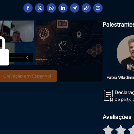
Palestrante
Gravação em Espanhol
Fabio Wladimi
Declara
De partic
Avaliações