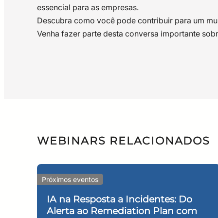
essencial para as empresas.
Descubra como você pode contribuir para um mund
Venha fazer parte desta conversa importante sobr
Fabio Wladimir Monte
Principal Technical Manager no C
Mais de 20 anos de experiência n
especialização em Ciberseguran
WEBINARS RELACIONADOS
Francisco Marcelo M
Certificado Project Management P
Próximos eventos
Universidade de Brasília (2009) 
Atualmente exerce as funções de
IA na Resposta a Incidentes: Do
Alerta ao Remediation Plan com
Segurança da Informação, Engenha