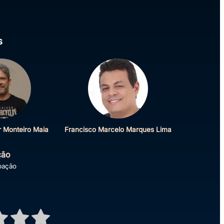
s
r Monteiro Maia
Francisco Marcelo Marques Lima
ção
ipação