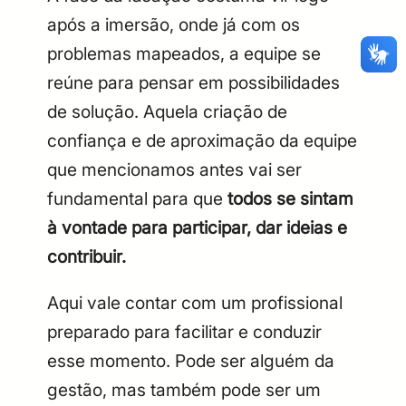
após a imersão, onde já com os
CPF
Email
problemas mapeados, a equipe se
Digite sua senha
Confirme a senha
CPF
Email
reúne para pensar em possibilidades
de solução. Aquela criação de
Digite sua senha
Confirme a senha
confiança e de aproximação da equipe
que mencionamos antes vai ser
fundamental para que
todos se sintam
à vontade para participar, dar ideias e
contribuir.
Aqui vale contar com um profissional
preparado para facilitar e conduzir
esse momento. Pode ser alguém da
gestão, mas também pode ser um