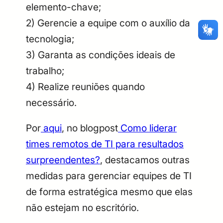
elemento-chave;
CPF
Email
2) Gerencie a equipe com o auxílio da
Digite sua senha
Confirme a senha
tecnologia;
CPF
Email
3) Garanta as condições ideais de
Digite sua senha
Confirme a senha
trabalho;
4) Realize reuniões quando
necessário.
Por
aqui
, no blogpost
Como liderar
times remotos de TI para resultados
surpreendentes?
, destacamos outras
medidas para gerenciar equipes de TI
de forma estratégica mesmo que elas
não estejam no escritório.