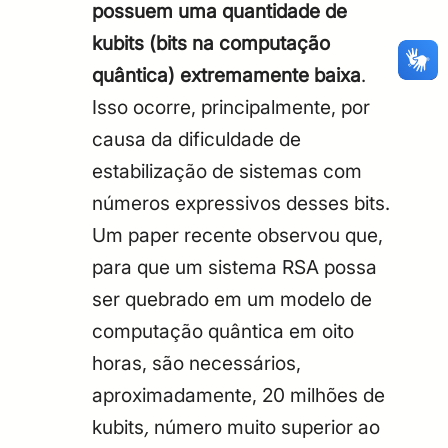
possuem uma quantidade de
CPF
Email
kubits (bits
na computação
Digite sua senha
Confirme a senha
quântica) extremamente baixa
.
CPF
Email
Isso ocorre, principalmente, por
Digite sua senha
Confirme a senha
causa da dificuldade de
estabilização de sistemas com
números expressivos desses bits.
Um paper recente observou que,
para que um sistema RSA possa
ser quebrado em um modelo de
computação quântica em oito
horas, são necessários,
aproximadamente, 20 milhões de
kubits
,
número muito superior ao