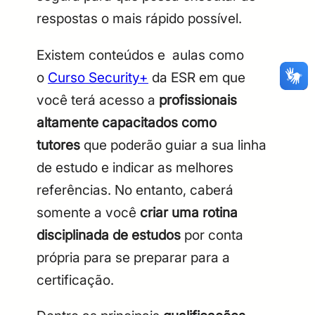
respostas o mais rápido possível.
CPF
Email
Existem conteúdos e aulas como
o
Curso Security+
da ESR em que
Digite sua senha
Confirme a senha
CPF
Email
você terá acesso a
profissionais
Digite sua senha
Confirme a senha
altamente capacitados como
tutores
que poderão guiar a sua linha
de estudo e indicar as melhores
referências. No entanto, caberá
somente a você
criar uma rotina
disciplinada de estudos
por conta
própria para se preparar para a
certificação.