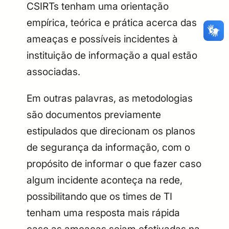
CSIRTs tenham uma orientação
CPF
Email
empírica, teórica e prática acerca das
Digite sua senha
Confirme a senha
ameaças e possíveis incidentes à
CPF
Email
instituição de informação a qual estão
Digite sua senha
Confirme a senha
associadas.
Em outras palavras, as metodologias
são documentos previamente
estipulados que direcionam os planos
de segurança da informação, com o
propósito de informar o que fazer caso
algum incidente aconteça na rede,
possibilitando que os times de TI
tenham uma resposta mais rápida
caso as ameaças sejam efetivadas na