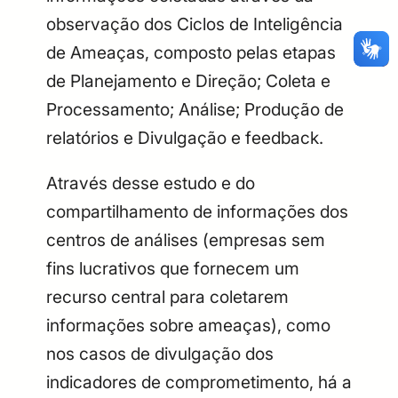
CPF
Email
observação dos Ciclos de Inteligência
de Ameaças, composto pelas etapas
Digite sua senha
Confirme a senha
CPF
Email
de Planejamento e Direção; Coleta e
Digite sua senha
Confirme a senha
Processamento; Análise; Produção de
relatórios e Divulgação e feedback.
Através desse estudo e do
compartilhamento de informações dos
centros de análises (empresas sem
fins lucrativos que fornecem um
recurso central para coletarem
informações sobre ameaças), como
nos casos de divulgação dos
indicadores de comprometimento, há a