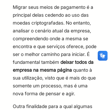
Migrar seus meios de pagamento é a
principal delas cedendo ao uso das
moedas criptografadas. No entanto,
analisar o cenário atual da empresa,
compreendendo onde a mesma se
encontra e que serviços oferece, pode
CPF
Email
ser o melhor caminho para iniciar. É
Digite sua senha
Confirme a senha
CPF
Email
fundamental também
deixar todos da
empresa na mesma página
quanto à
Digite sua senha
Confirme a senha
sua utilização, visto que é mais do que
somente um processo, mas é uma
nova forma de pensar e agir.
Outra finalidade para a qual algumas