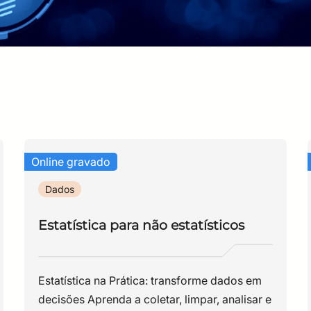
CPF
Email
Digite sua senha
Confirme a senha
CPF
Email
Digite sua senha
Confirme a senha
Online gravado
Dados
Estatística para não estatísticos
Estatística na Prática: transforme dados em
decisões Aprenda a coletar, limpar, analisar e