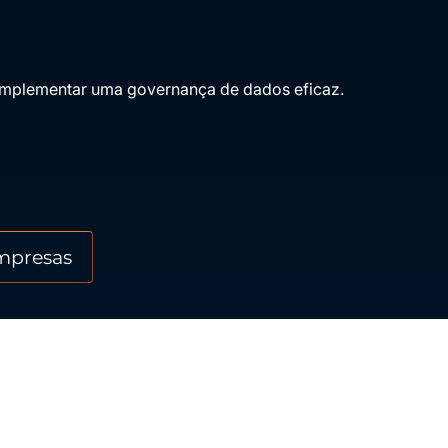
a implementar uma governança de dados eficaz.
Eu conc
educaci
mpresas
Empre
Telefo