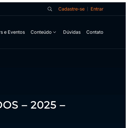
Cadastre-se
Entrar
s e Eventos
Conteúdo
Dúvidas
Contato
S – 2025 –
 adesão ao contrato de prestação de serviços educacionais da Escol
de Redes