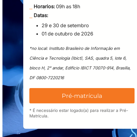
Identificar os elementos essenciais de um plano 
Horarios:
09h as 18h
Reconhecer os passos para iniciar a implementa
MÓDULO 3: Prática e Implementação da Governa
Datas:
Construção de um plano de governança de dado
29 e 30 de setembro
01 de outubro de 2026
*no local: Instituto Brasileiro de Informação em
Ciência e Tecnologia (Ibict), SAS, quadra 5, lote 6,
bloco H, 2° andar, Edifício IBICT 70070-914, Brasília,
DF 0800-7220216
Pré-matrícula
* É necessário estar logado(a) para realizar a Pré-
Matrícula.