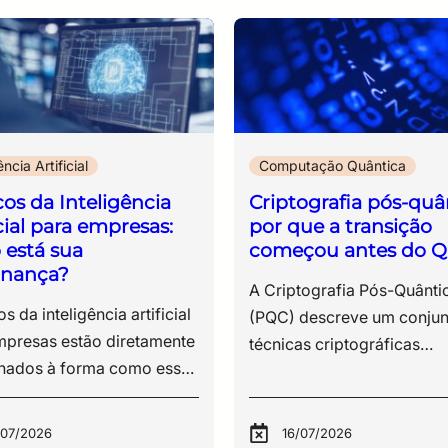
ência Artificial
Computação Quântica
cos da Inteligência
Criptografia pós-quâ
icial para empresas:
por que a transição
está sua
começou antes do Q
rnança?
A Criptografia Pós-Quântica (PQC) descreve um conjunto de técnicas criptográficas desenvolvidas para proteger dados de ataques executados por computadores quânticos, utilizando algoritmos resistentes à capacidade computacional esperada dessa nova geração de máquinas. O tema é estratégico porque boa parte da infraestrutura digital moderna ainda depende de algoritmos de criptografia assimétrica, como RSA e ECC, amplamente utilizados em certificados digitais, VPNs, assinaturas eletrônicas, autenticação e protocolos de comunicação segura. No entanto, esses modelos apresentam vulnerabilidades conhecidas diante da evolução da computação quântica e segurança, especialmente com o avanço de algoritmos quânticos capazes de resolver operações matemáticas consideradas inviáveis para computadores tradicionais. Embora computadores quânticos capazes de quebrar esses padrões em larga escala ainda não estejam plenamente disponíveis, o risco já existe no presente. Ataques conhecidos como Harvest Now, Decrypt Later (“coletar agora, descriptografar depois”) seguem exatamente essa lógica, na qual informações criptografadas são capturadas hoje para serem descriptografadas futuramente, quando a capacidade computacional quântica atingir maturidade suficiente. O impacto desse cenário é particularmente crítico para organizações que lidam com dados sensíveis e de longo ciclo de vida, como: ● registros médicos; ● propriedade intelectual; ● contratos estratégicos; ● sistemas financeiros; ● infraestrutura crítica; ● informações governamentais sensíveis. Por esse motivo, a ameaça quântica é um dos pilares da resiliência cibernética contemporânea, que compõe a governança de risco tecnológico e a proteção de dados de longo prazo. Ao longo deste conteúdo, vamos analisar: ● o que é criptografia pós-quântica; ● por que a transição começou antes do chamado Q-Day; ● como os novos algoritmos NIST estão sendo estruturados; ● quais riscos os modelos criptográficos atuais já enfrentam; ● por que a agilidade criptográfica se tornou prioridade para estratégias modernas de segurança da informação. Este artigo integra o cluster de conteúdos sobre computação quântica da ESR e aprofunda a discussão iniciada no conteúdo sobre computação quântica e criptografia e seus impactos na segurança digital. Veja também: Quais são os três padrões da criptografia pós-quântica?Computação quântica e cibersegurança: o que muda na proteção de dados O que é o Q-Day e por que ele preocupa a segurança digital? O termo Q-Day é utilizado para descrever o momento em que computadores quânticos terão capacidade prática de quebrar algoritmos criptográficos amplamente utilizados atualmente. A segurança digital moderna depende da dificuldade matemática de resolver determinados problemas computacionais, como o RSA, baseado na fatoração de números primos extremamente grandes, e a Criptografia de Curva Elíptica (ECC), sustentada pela complexidade matemática de operações sobre curvas elípticas. Em computadores clássicos, essas operações exigiriam um tempo computacional inviável, limitação técnica sobre a qual a criptografia assimétrica contemporânea foi construída. A computação quântica modifica essa lógica ao operar com princípios diferentes da computação tradicional. Algoritmos quânticos, como o algoritmo de Shor, conseguem resolver determinados problemas matemáticos de forma exponencialmente mais eficiente. Em termos práticos, isso significa que mecanismos considerados seguros hoje poderão apresentar vulnerabilidades quando a capacidade computacional quântica atingir sua maturidade operacional. Esse cenário afeta diretamente as tecnologias utilizadas diariamente em ambientes corporativos e governamentais, incluindo: ● certificados digitais; ● autenticação multifator; ● VPNs; ● assinaturas eletrônicas; ● infraestrutura PKI; ● protocolos TLS; ● transações financeiras; ● comunicações críticas. Por esse motivo, a discussão sobre computação quântica e segurança aborda continuidade operacional, proteção de dados sensíveis e governança de risco tecnológico. A questão mais sensível, porém, envolve a relação entre tempo e confidencialidade da informação. Muitos dados precisam permanecer protegidos durante décadas. Informações médicas, registros governamentais, propriedade intelectual, contratos estratégicos e sistemas de defesa possuem valor permanente ou de longo prazo. Nesse contexto, a preocupação não está restrita ao momento em que o Q-Day ocorrerá, mas à exposição acumulada até lá. É desse desafio que surge o conceito de Harvest Now, Decrypt Later, considerado um dos principais aceleradores da transição para a criptografia pós-quântica. O que é a ameaça Harvest Now, Decrypt Later O modelo Harvest Now, Decrypt Later parte de uma lógica relativamente simples: coletar hoje informações criptografadas para descriptografá-las futuramente, quando houver capacidade computacional suficiente para quebrar os algoritmos atuais. Isso significa que um dado protegido hoje não está necessariamente seguro no longo prazo. Mesmo sem capacidade imediata de descriptografia, agentes maliciosos podem armazenar grandes volumes de informação e aguardar a maturidade operacional da computação quântica. Essa dinâmica altera a forma como a segurança da informação é analisada. Historicamente, a proteção criptográfica era avaliada considerando as ameaças contemporâneas. Com o avanço da ameaça quântica, o horizonte de risco se expande para dados que continuarão sensíveis muitos anos depois da coleta. O valor temporal da informação assume papel central dentro da estratégia de proteção digital. Quanto maior a necessidade de confidencialidade prolongada, maior tende a ser a exposição associada à permanência em algoritmos vulneráveis, especialmente em estruturas que ainda dependem exclusivamente de RSA e ECC. Esse cenário afeta diretamente setores como: ● saúde; ● defesa; ● sistema financeiro; ● infraestrutura crítica; ● telecomunicações; ● pesquisa científica; ● administração pública. Em muitos desses ambientes, o ciclo de vida da informação ultrapassa 10 ou 20 anos. Registros médicos, documentos estratégicos, dados governamentais sensíveis e propriedade intelectual precisam manter a confidencialidade durante períodos muito superiores ao tempo médio de atualização da infraestrutura tecnológica. Por esse motivo, a transição para modelos de segurança pós-quântica não pode ser tratada como uma atualização pontual de software ou hardware. A discussão envolve governança, continuidade operacional e planejamento de longo prazo para a proteção de dados sensíveis. Essa preocupação acelerou o desenvolvimento dos novos algoritmos NIST PQC, uma das principais referências internacionais para a transição criptográfica. Os novos padrões do NIST e a corrida pela segurança pós-quântica A necessidade de substituir algoritmos vulneráveis à computação quântica levou o National Institute of Standards and Technology (NIST) a conduzir um dos projetos de padronização criptográfica mais relevantes das últimas décadas. O objetivo era selecionar algoritmos capazes de preservar a confidencialidade, a autenticação e a integridade mesmo diante da evolução da capacidade computacional quântica. O processo começou em 2016 e reuniu pesquisadores, universidades, empresas de tecnologia e especialistas em segurança da informação de diferentes países. Durante anos, os algoritmos candidatos foram submetidos a auditorias públicas, testes de desempenho, análises matemáticas e avaliações de interoperabilidade. A validação não estava restrita à resistência criptográfica. Os novos padrões precisavam operar em ambientes reais, com limitações de processamento, consumo de memória, escalabilidade e compatibilidade com infraestruturas já existentes. Diante disso, entre os algoritmos selecionados pelo NIST, alguns se tornaram centrais para a transição da criptografia pós-quântica. 1. H3 ML-KEM – proteção para a troca de chaves criptográficas O ML-KEM, baseado no CRYSTALS-Kyber, foi selecionado como padrão para encapsulamento e troca de chaves criptográficas. Sua função é proteger a comunicação entre sistemas, impedindo que terceiros interceptem ou reconstruam chaves utilizadas em conexões seguras. Esse algoritmo ocupa posição estratégica porque operações de troca de chaves sustentam protocolos utilizados diariamente em VPNs, TLS, aplicações corporativas e serviços digitais. O modelo foi desenvolvido para equilibrar: ● a resistência a ataques quânticos; ● o desempenho computacional; ● a eficiência operacional; ● a viabilidade de implementação em larga escala. 2. H3 ML-DSA e a proteção das assinaturas digitais Outro ponto crítico da transição criptográfica envolve assinaturas digitais. O ML-DSA, derivado do CRYSTALS-Dilithium, foi escolhido pelo NIST para garantir a autenticidade e a integridade em ambientes sujeitos à ameaça quântica. Na prática, esse algoritmo protege mecanismos utilizados em: ● autenticação; ● certificados digitais; ● assinatura de documentos; ● validação de software; ● identidade digital. A escolha do NIST sinaliza uma mudança importante na arquitetura da confiança digital contemporânea. Isso ocorre porque assinaturas digitais sustentam boa parte das operações eletrônicas modernas, desde transações financeiras até infraestrutura governamental. 3. H3 SLH-DSA e a segurança baseada em funções hash O SLH-DSA, derivado do SPHINCS+, também foi padronizado pelo NI
etros para o uso da inteligência artificial, incluindo princípios de transparência, responsabilização e gestão de riscos. Isso indica que, além dos impactos operacionais e éticos, o uso de IA também passa a envolver obrigações legais. Diante dessas questões, estruturar governança de IA é uma medida necessária e urgente para alinhar inovação, segurança e responsabilidade. Sua empresa está pronta para esse novo momento? Ao longo deste conteúdo, você verá: Riscos operacionais e estratégicos da IA nas empresas A incorporação de inteligência artificial ao ambiente corporativo introduz uma série de riscos que não se limitam à tecnologia em si, mas se estendem à forma como dados, processos e decisões passam a ser conduzidos. Esses riscos costumam surgir de maneira gradual, à medida que o uso de IA se expande dentro da organização sem diretrizes claras. Abaixo, estão os principais pontos de atenção que gestores precisam considerar ao avaliar o uso de IA em suas operações. 10 riscos da inteligência artificial para empresas O uso corporativo de IA envolve um conjunto de exposições que, em muitos casos, não são percebidas no momento da adoção da ferramenta, mas se manifestam na operação, na segurança e na governança ao longo do tempo. 1. Uso de dados sensíveis em ferramentas públicas Funcionários podem inserir informações estratégicas, dados pessoais ou documentos internos em plataformas abertas de IA. Esse tipo de prática tende a resultar em perda de controle sobre dados corporativos, especialmente quando não há clareza sobre como essas informações são armazenadas, processadas ou reutilizadas pelos provedores. 2. Falta de rastreabilidade nas decisões Resultados gerados por IA nem sempre permitem identificar com precisão quais dados foram utilizados ou qual lógica levou àquela resposta. Isso dificulta auditorias, compromete a transparência e cria obstáculos relevantes em ambientes regulados. Esse risco ganha dimensão concreta quando se observa a ocorrência de conteúdos inteiramente fabricados por modelos generativos. Há registros recentes no Judiciário brasileiro em que decisões e fundamentos inexistentes foram apresentados em processos, gerando sanções por litigância de má-fé. Casos como esses evidenciam um ponto crítico – quando não há rastreabilidade, não há como validar a origem da informação nem sustentar sua confiabilidade. 3. Dependência de respostas não verificadas A ausência de rastreabilidade se conecta diretamente a outro problema: a incorporação de respostas sem validação. Modelos generativos produzem conteúdos com alto grau de coerência linguística, o que facilita sua aceitação como verdade. No entanto, essa plausibilidade não garante precisão. Quando essas respostas são integradas a relatórios, pareceres ou decisões internas sem revisão técnica, o erro deixa de ser pontual e passa a compor o fluxo operacional da empresa. O risco, nesse caso, não está apenas na resposta incorreta, mas na confiança atribuída a ela. 4. Shadow IT ampliada pelo uso de IA O uso de IA reflete em uma nova camada de shadow IT, conceito que descreve tecnologias adotadas fora da governança formal da área de TI. Na prática, colaboradores acessam ferramentas diretamente, sem avaliação prévia de segurança, compliance ou integração com os sistemas corporativos. Esse movimento fragmenta o ambiente tecnológico da organização. Diferentes áreas utilizam soluções distintas, com níveis variados de proteção, armazenamento e processamento de dados. O resultado é perda de visibilidade sobre o que está em uso, dificuldade de aplicar políticas de segurança e ausência de controle sobre como informações corporativas circulam fora dos ambientes oficiais. 5. Exposição a riscos de segurança da informação A utilização de IA fora de diretrizes estruturadas de governança de IA compromete diretamente os controles de segurança da informação. Dados podem ser transferidos para ambientes externos, processados por terceiros e armazenados fora das políticas definidas pela organização, o que entra em conflito com práticas alinhadas a normas como a ISO/IEC 27001. Nesse contexto, o problema não está apenas na tecnologia, mas na quebra de controles já estabelecidos. A IA cria novos fluxos de dados que, se não forem mapeados e protegidos, ampliam a superfície de exposição a incidentes. 6. Decisões automatizadas sem supervisão adequada A incorporação de IA em processos internos altera a forma como decisões são produzidas. Quando não há definição clara de revisão humana, sistemas automatizados passam a influenciar resultados sem que exista validação proporcional ao impacto da decisão. Em áreas como jurídico, financeiro ou atendimento, isso pode significar desde recomendações equivocadas até respostas incorretas a clientes ou análises inconsistentes utilizadas como base para decisões estratégicas. O risco se intensifica quando a automação ocorre de forma silenciosa, sem que a organização tenha mapeado onde a IA está sendo utilizada. 7. Viés algorítmico e impacto reputacional Modelos de IA refletem padrões presentes nos dados com os quais foram treinados. Isso inclui vieses históricos, distorções e desigualdades que podem ser reproduzidas nas respostas e decisões geradas. Em ambientes corporativos, esse risco se manifesta em processos de seleção, análise de crédito, priorização de atendimento ou qualquer outro contexto em que a IA interfira na tomada de decisão. Além das implicações éticas, há impacto direto na reputação da empresa e possibilidade de questionamentos legais, especialmente em cenários que envolvem discriminação ou tratamento desigual. 8. Falta de definição de responsabilidade A utilização de IA introduz um problema recorrente: a indefinição sobre quem responde pelos resultados. Quando uma decisão envolve tecnologia, múltiplos agentes participam do processo, o usuário que solicitou, a área que implementou, o fornecedor da ferramenta e a própria organização. Sem uma política de uso de IA que estabeleça responsabilidades, qualquer falha gera incerteza sobre accountability (responsabilidade), o que dificulta respostas rápidas, gestão de incidentes e defesa jurídica. 9. Desalinhamento com exigências regulatórias O uso corporativo de IA precisa dialogar com um conjunto crescente de normas relacionadas a proteção de dados, segurança da informação e transparência. Sem diretrizes claras, a utilização dessas ferramentas pode violar princípios da LGPD (Lei Geral de Proteção de Dados), especialmente em relação a tratamento de dados pessoais, finalidade e transparência. Além disso, como dissemos anteriormente, regulações específicas sobre inteligência artificial estão em discussão no Brasil e já avançam em outras jurisdições, o que amplia o risco de não conformidade para organizações que não estruturam governança desde agora. 10. Dependência tecnológica sem estratégia A adoção fragmentada de ferramentas de IA cria um cenário de dependência tecnológica sem planejamento. Diferentes soluções são incorporadas sem integração, sem padronização e sem critérios de longo prazo. Isso dificulta a gestão do ambiente, aumenta custos operacionais e limita a capacidade de evolução da arquitetura de TI. A dependência de fornecedores específicos também pode restringir a autonomia da organização, especialmente em contextos que exigem controle sobre dados, modelos e processos. Resumo dos principais riscos da inteligência artificial para empresas Riscos Grau de impacto Uso de dados sensíveis em ferramentas públicas Alto Falta de rastreabilidade nas decisões Alto Dependência de respostas não verificadas Alto Shadow IT Alto Exposição a riscos de segurança da informação Alto Decisões automatizadas sem supervisão adequada Alto Viés algorítmico Médio Falta de definição de responsabilidade Alto Desalinhamento com exigências r
/07/2026
16/07/2026