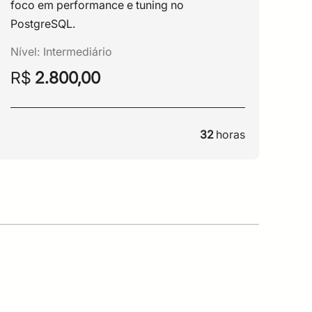
foco em performance e tuning no
foc
PostgreSQL.
Pos
Nível:
Intermediário
Nív
R$
2.800,00
R
32
horas