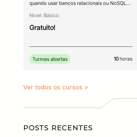
quando usar bancos relacionais ou NoSQL
para construir sistemas consistentes,
Nível:
Básico
escaláveis e bem estruturados.
Gratuito!
10
horas
Turmas abertas
Ver todos os cursos >
POSTS RECENTES