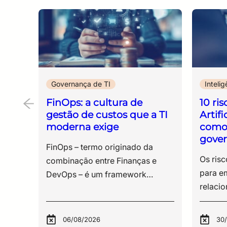
Governança de TI
Intelig
FinOps: a cultura de
10 ris
gestão de custos que a TI
Artif
moderna exige
como 
gove
FinOps – termo originado da combinação entre Finanças e DevOps – é um framework operacional e uma prática cultural que buscam maximizar o valor de negócio gerado pelos investimentos em tecnologia. A abordagem promove decisões oportunas baseadas em dados e estabelece responsabilidade financeira compartilhada por meio da colaboração entre engenharia, finanças, produtos e áreas de negócio. Embora tenha se consolidado inicialmente na gestão de custos em nuvem, seu escopo pode abranger SaaS, licenciamento, data centers, plataformas de dados, inteligência artificial e outras categorias de tecnologia. Quando aplicado à gestão de custos em nuvem, o FinOps passa a responder a um dos principais desafios da TI corporativa – manter a eficiência operacional em um modelo de consumo variável e descentralizado. Esse cenário está diretamente ligado à forma como a nuvem é utilizada. O modelo sob demanda ampliou a capacidade de escala e trouxe flexibilidade para os negócios, mas também introduziu uma camada adicional de complexidade financeira. Recursos são provisionados em segundos e, nesse mesmo ritmo, acumulam custos que nem sempre são facilmente rastreáveis, atribuíveis ou previsíveis. À medida que esse formato se consolida, surgem desalinhamentos dentro das organizações. As equipes técnicas seguem orientadas por critérios como performance, disponibilidade e arquitetura, enquanto a área financeira lida com oscilações de custo que não acompanham, na mesma proporção, o nível de visibilidade necessário para análise e controle. Esse descompasso se reflete nas faturas mensais com valores elevados, nas variações inesperadas e na dificuldade em estabelecer uma relação direta entre consumo técnico e geração de valor para o negócio. Nesse ambiente, o objetivo do FinOps não é simplesmente gastar menos, mas assegurar que cada unidade monetária investida em tecnologia produza o melhor resultado possível para o negócio. Uma ampliação de custos pode ser justificável quando estiver associada, por exemplo, ao crescimento de receita, à melhoria da experiência do cliente, à redução de riscos ou ao aumento mensurável da capacidade operacional. Diante desse contexto, o FinOps se consolida como uma abordagem estruturada para organizar a gestão de custos em cloud. A prática estabelece uma dinâmica em que decisões técnicas passam a incorporar impacto financeiro, ao mesmo tempo que decisões orçamentárias passam a considerar padrões reais de consumo. Ao longo deste artigo, serão detalhados os fundamentos do FinOps, sua aplicação prática na gestão de custos em cloud e os impactos dessa abordagem na forma como as áreas de tecnologia e finanças operam dentro das organizações. O que é FinOps e por que ele é diferente da gestão tradicional de custos em TI? A gestão de custos em tecnologia sempre existiu, mas o modelo em que ela operava mudou de forma significativa com a adoção da nuvem. No cenário tradicional, baseado em infraestrutura própria, os investimentos eram realizados de forma antecipada. Servidores, armazenamento e licenças eram adquiridos como ativos, com previsibilidade de custo e baixa variação ao longo do tempo. Esse modelo, conhecido como CapEx (capital expenditure), concentrava as decisões financeiras em ciclos mais longos e centralizados. Com a adoção da computação em nuvem, muitas organizações passaram de um modelo predominantemente baseado em investimentos antecipados para outro com maior participação de despesas operacionais e cobrança associada ao consumo. Os recursos passam a ser predominantemente provisionados e consumidos sob demanda, com cobrança relacionada com o uso. No entanto, é importante frisar que tal mudança não elimina completamente o CapEx nem torna todo gasto em nuvem automaticamente classificável como OpEx, pois o tratamento contábil depende da natureza da contratação e das normas aplicáveis. Nos ambientes híbridos, elementos de CapEx e OpEx podem coexistir. Assim, a mudança altera o ponto de controle. Em vez de decisões concentradas na aquisição de infraestrutura, os custos são influenciados diariamente por escolhas técnicas, como configuração de ambientes, volume de processamento, armazenamento e tráfego de dados. Nesse ponto, o FinOps se diferencia da gestão tradicional. Isso porque a prática reorganiza a responsabilidade sobre custos, distribuindo-a entre as equipes envolvidas no uso da tecnologia. Engenheiros, arquitetos e líderes de produto passam a atuar com maior consciência financeira, enquanto a área de finanças ganha visibilidade sobre padrões de consumo e consegue atuar de forma mais estratégica. É um alinhamento responsável por reduzir a distância entre quem consome recursos e quem responde pelo orçamento, criando uma dinâmica mais transparente e eficiente. Para profissionais técnicos, isso representa uma ampliação de escopo. As decisões são avaliadas por critérios de performance e também impacto financeiro. Já para áreas de governança e controle, há maior capacidade de previsão, acompanhamento e ajuste. O FinOps, portanto, não substitui a gestão de custos tradicional, ele a adapta a um ambiente em que consumo e gasto ocorrem de forma simultânea e distribuída. Essa adaptação também amplia o objeto da gestão financeira, que passa a considerar conjuntamente custo, eficiência operacional e valor de negócio, evitando que a redução de despesas seja tratada como objetivo isolado. As três fases do ciclo FinOps A aplicação de FinOps na gestão de custos em nuvem não se dá de forma pontual ou isolada. Trata-se de um processo contínuo, estruturado em etapas que se retroalimentam e permitem a evolução progressiva da maturidade financeira da operação. O ciclo FinOps é geralmente apresentado em três fases: Informar (Inform), Otimizar (Optimize) e Operar (Operate), as quais não constituem uma sequência rígida. Elas são iterativas, podendo ocorrer simultaneamente em diferentes áreas; além de repetidas continuamente à medida que a organização evolui. Cada capacidade FinOps também pode apresentar um nível diferente de maturidade. A seguir, detalhamos as fases e seus objetivos. Informar (Inform): dar visibilidade ao consumo A primeira etapa do FinOps para gestão de custos em nuvem está relacionada com a compreensão do ambiente. Em muitas organizações, a dificuldade de controlar custos não está na ausência de ferramentas, mas na falta de visibilidade estruturada do uso dos recursos. Sem clareza sobre quem consome, quanto consome e com qual finalidade, qualquer tentativa de controle tende a ser superficial. Por isso, o foco inicial está na organização dos dados. Essa etapa envolve práticas como: ● definição de políticas de marcação e classificação de recursos por meio de tags (tagging); ● estruturação de contas e centros de custo; ● utilização assinaturas, projetos, labels, namespaces e outros metadados de faturamento; ● definição de regras para distribuição de custos compartilhados; ● estabelecimento de critérios de alocação de custos por produto, serviço, unidade ou centro de custo; ● consolidação de relatórios financeiros por projeto, equipe ou produto. Com essas informações organizadas, torna-se possível identificar padrões de consumo, acompanhar variações e iniciar a construção de previsibilidade. Otimizar (Optimize): ajustar uso, tarifas e compromissos Com a visibilidade estabelecida, a próxima etapa concentra-se na eficiência. Nesse ponto, a análise dos dados permite identificar distorções no uso dos recursos, como ambientes superdimensionados, instâncias ociosas ou configurações desalinhadas com a real demanda. As ações mais comuns incluem o redimensionamento de recursos (rightsizing), o desligamento de ambientes não utilizados, a otimização de armazenamento, a revisão da arquitetura e a adoção de descontos baseados em compromisso de uso ou gasto, como Reserved Instances, Savings Plans e modelos equivalentes dos provedores. Também podem ser realizadas revisões de contratos e condições comerciais. Aqui, os compromissos de uso ou gasto devem ser cuidadosamente dimensionados – afinal, um valor contratado acima da demanda real pode converter uma economia potencial em desperdício. Por isso, cabe acompanhar de perto os indicadores de cobertura, utilização e vigência dos acordos assumidos. Esta etapa exige proximidade entre equipes técnicas e áreas de negócio, já que ajustes operacionais podem impactar diretamente a experiência do usuário ou a entrega de serviços. 👉 Dica extra da ESR: Gestão de contratos de TI: 5 erros que drenam o orçamento das empresas Operar (Operate): integrar decisões financeiras à rotina A última etapa consolida o FinOps como prática contínua dentro da organização. É a fase em que a gestão financeira não é mais predominantemente reativa, integrando a rotina das equipes. Além disso, o acompanhamento ocorre de forma recorrente, combinando indicadores financeiros, técnicos, operacionais e de valor de negócio. As decisões técnicas passam a considerar o impacto financeiro, com acompanhamento contínuo de orçamento, consumo, previsões e resultados, bem como o alinhamento entre tecnologia, finanças, produtos e áreas de negócio. Ao incorporar custos no dia a dia da operação, a organização passa a atuar com maior controle e consistência, reduzindo variações inesperadas e melhorando a alocação de recursos. Esse ciclo não se encerra. Conforme a operação evolui, novas oportunidades de ajuste surgem, exigindo revisões constantes e aprofundamento das práticas adotadas. 👉 Dica extra da ESR: O que é Edge Computing e qual a sua finalidade? Benefícios que vão além da redução de custos A redução de gastos costuma ser o ponto de entrada para a adoção de FinOps, mas os impactos da prática se estendem para dimensões mais amplas da operação. À medida que a gestão de custos em nuvem se torna estruturada, outros ganhos aparecem de forma consistente. Um dos primeiros efeitos é a melhoria na tomada de decisão. Com acesso a dados mais claros sobre consumo e custo, equipes conseguem avaliar cenários com maior precisão. I
Os riscos da inteligência artificial para empresas estão diretamente relacionados à forma como essas tecnologias são incorporadas ao cotidiano corporativo, muitas vezes sem critérios definidos de uso, controle e validação. A adoção de soluções baseadas em IA, especialmente ferramentas generativas, como ChatGPT, Claude, entre outras, ampliou a capacidade operacional das organizações em diversas frentes, desde a produção de conteúdo até a análise de dados e o suporte à tomada de decisão. Um avanço que ocorreu em ritmo superior à estruturação de regras internas capazes de orientar seu uso. Para entender esse contexto, é importante considerar que, embora a inteligência artificial não tenha surgido recentemente, a forma como ela evoluiu e passou a ser utilizada mudou exponencialmente nos últimos anos. Aplicações que antes estavam restritas a projetos específicos ganharam escala e acessibilidade, sendo utilizadas por equipes diversas no dia a dia. Esse movimento, inclusive, já era observado em iniciativas anteriores ligadas a machine learning e análise de dados, como discutido por nós aqui: Na prática, isso repercutiu em ferramentas de IA já inseridas em processos internos, análises e decisões relevantes, enquanto muitas empresas ainda não estabeleceram: Assim, há um cenário que cria uma dinâmica recorrente, no qual a tecnologia opera dentro da organização antes que exista um modelo formal de governança de IA capaz de orientar seu uso. A partir desse ponto, os riscos se tornam concretos, uma vez que, sem diretrizes claras, a utilização de IA ocorre de forma distribuída e pouco visível para as áreas responsáveis por tecnologia, segurança da informação e compliance. Nesse contexto, dados corporativos podem ser inseridos em plataformas externas, decisões passam a depender de sistemas automatizados e processos críticos incorporam respostas cuja origem nem sempre é rastreável. O ponto central, portanto, não é a tecnologia em si, mas a ausência de critérios que definam como ela deve ser utilizada dentro da organização. Como resposta a esse cenário, algumas iniciativas regulatórias têm tomado forma. No Brasil, por exemplo, projetos de lei em discussão buscam estabelecer parâm
06/08/2026
30