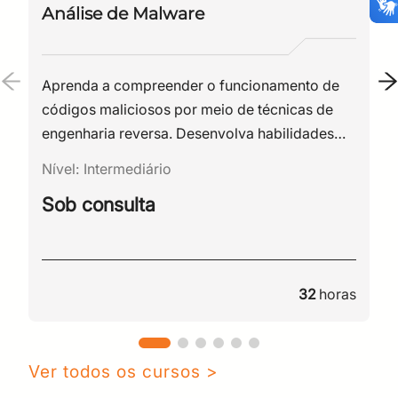
Digite sua senha
Confirme a senha
Análise de Malware
CPF
Email
Digite sua senha
Confirme a senha
Aprenda a compreender o funcionamento de
códigos maliciosos por meio de técnicas de
engenharia reversa. Desenvolva habilidades
para analisar malwares, identificar seus
Nível:
Intermediário
comportamentos e fortalecer a capacidade da
Sob consulta
sua organização de prevenir e responder a
ameaças cibernéticas.
32
horas
Ver todos os cursos >