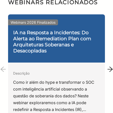
WEBINARS RELACIONADOS
da divisão Enterprise. Profissional
com mais de 30 anos de
experiência, com diversas
Webinars 2026 Finalizados
certificações, possui profundo
conhecimento das soluções de
IA na Resposta a Incidentes: Do
cabeamento, como sistemas de
Alerta ao Remediation Plan com
gestão automatizada de
Arquiteturas Soberanas e
infraestrutura e cabeamento óptico
Desacopladas
de alta performance. Também faz
parte do time de instrutores da
ESR. É membro da Comissão de
Descrição
Estudos de Cabeamento de
Como ir além do hype e transformar o SOC
Telecomunicações CE
com inteligência artificial observando a
003:046.005 da ABNT e do GT-5
questão de soberania dos dados? Neste
de Data Center para
webinar exploraremos como a IA pode
desenvolvimento e atualização de
redefinir a Resposta a Incidentes (IR),
normas, é também membro da