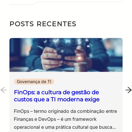
POSTS RECENTES
Governança de TI
FinOps: a cultura de gestão de
custos que a TI moderna exige
FinOps – termo originado da combinação entre Finanças e DevOps – é um framework operacional e uma prática cultural que buscam maximizar o valor de negócio gerado pelos investimentos em tecnologia. A abordagem promove decisões oportunas baseadas em dados e estabelece responsabilidade financeira compartilhada por meio da colaboração entre engenharia, finanças, produtos e áreas de negócio. Embora tenha se consolidado inicialmente na gestão de custos em nuvem, seu escopo pode abranger SaaS, licenciamento, data centers, plataformas de dados, inteligência artificial e outras categorias de tecnologia. Quando aplicado à gestão de custos em nuvem, o FinOps passa a responder a um dos principais desafios da TI corporativa – manter a eficiência operacional em um modelo de consumo variável e descentralizado. Esse cenário está diretamente ligado à forma como a nuvem é utilizada. O modelo sob demanda ampliou a capacidade de escala e trouxe flexibilidade para os negócios, mas também introduziu uma camada adicional de complexidade financeira. Recursos são provisionados em segundos e, nesse mesmo ritmo, acumulam custos que nem sempre são facilmente rastreáveis, atribuíveis ou previsíveis. À medida que esse formato se consolida, surgem desalinhamentos dentro das organizações. As equipes técnicas seguem orientadas por critérios como performance, disponibilidade e arquitetura, enquanto a área financeira lida com oscilações de custo que não acompanham, na mesma proporção, o nível de visibilidade necessário para análise e controle. Esse descompasso se reflete nas faturas mensais com valores elevados, nas variações inesperadas e na dificuldade em estabelecer uma relação direta entre consumo técnico e geração de valor para o negócio. Nesse ambiente, o objetivo do FinOps não é simplesmente gastar menos, mas assegurar que cada unidade monetária investida em tecnologia produza o melhor resultado possível para o negócio. Uma ampliação de custos pode ser justificável quando estiver associada, por exemplo, ao crescimento de receita, à melhoria da experiência do cliente, à redução de riscos ou ao aumento mensurável da capacidade operacional. Diante desse contexto, o FinOps se consolida como uma abordagem estruturada para organizar a gestão de custos em cloud. A prática estabelece uma dinâmica em que decisões técnicas passam a incorporar impacto financeiro, ao mesmo tempo que decisões orçamentárias passam a considerar padrões reais de consumo. Ao longo deste artigo, serão detalhados os fundamentos do FinOps, sua aplicação prática na gestão de custos em cloud e os impactos dessa abordagem na forma como as áreas de tecnologia e finanças operam dentro das organizações. O que é FinOps e por que ele é diferente da gestão tradicional de custos em TI? A gestão de custos em tecnologia sempre existiu, mas o modelo em que ela operava mudou de forma significativa com a adoção da nuvem. No cenário tradicional, baseado em infraestrutura própria, os investimentos eram realizados de forma antecipada. Servidores, armazenamento e licenças eram adquiridos como ativos, com previsibilidade de custo e baixa variação ao longo do tempo. Esse modelo, conhecido como CapEx (capital expenditure), concentrava as decisões financeiras em ciclos mais longos e centralizados. Com a adoção da computação em nuvem, muitas organizações passaram de um modelo predominantemente baseado em investimentos antecipados para outro com maior participação de despesas operacionais e cobrança associada ao consumo. Os recursos passam a ser predominantemente provisionados e consumidos sob demanda, com cobrança relacionada com o uso. No entanto, é importante frisar que tal mudança não elimina completamente o CapEx nem torna todo gasto em nuvem automaticamente classificável como OpEx, pois o tratamento contábil depende da natureza da contratação e das normas aplicáveis. Nos ambientes híbridos, elementos de CapEx e OpEx podem coexistir. Assim, a mudança altera o ponto de controle. Em vez de decisões concentradas na aquisição de infraestrutura, os custos são influenciados diariamente por escolhas técnicas, como configuração de ambientes, volume de processamento, armazenamento e tráfego de dados. Nesse ponto, o FinOps se diferencia da gestão tradicional. Isso porque a prática reorganiza a responsabilidade sobre custos, distribuindo-a entre as equipes envolvidas no uso da tecnologia. Engenheiros, arquitetos e líderes de produto passam a atuar com maior consciência financeira, enquanto a área de finanças ganha visibilidade sobre padrões de consumo e consegue atuar de forma mais estratégica. É um alinhamento responsável por reduzir a distância entre quem consome recursos e quem responde pelo orçamento, criando uma dinâmica mais transparente e eficiente. Para profissionais técnicos, isso representa uma ampliação de escopo. As decisões são avaliadas por critérios de performance e também impacto financeiro. Já para áreas de governança e controle, há maior capacidade de previsão, acompanhamento e ajuste. O FinOps, portanto, não substitui a gestão de custos tradicional, ele a adapta a um ambiente em que consumo e gasto ocorrem de forma simultânea e distribuída. Essa adaptação também amplia o objeto da gestão financeira, que passa a considerar conjuntamente custo, eficiência operacional e valor de negócio, evitando que a redução de despesas seja tratada como objetivo isolado. As três fases do ciclo FinOps A aplicação de FinOps na gestão de custos em nuvem não se dá de forma pontual ou isolada. Trata-se de um processo contínuo, estruturado em etapas que se retroalimentam e permitem a evolução progressiva da maturidade financeira da operação. O ciclo FinOps é geralmente apresentado em três fases: Informar (Inform), Otimizar (Optimize) e Operar (Operate), as quais não constituem uma sequência rígida. Elas são iterativas, podendo ocorrer simultaneamente em diferentes áreas; além de repetidas continuamente à medida que a organização evolui. Cada capacidade FinOps também pode apresentar um nível diferente de maturidade. A seguir, detalhamos as fases e seus objetivos. Informar (Inform): dar visibilidade ao consumo A primeira etapa do FinOps para gestão de custos em nuvem está relacionada com a compreensão do ambiente. Em muitas organizações, a dificuldade de controlar custos não está na ausência de ferramentas, mas na falta de visibilidade estruturada do uso dos recursos. Sem clareza sobre quem consome, quanto consome e com qual finalidade, qualquer tentativa de controle tende a ser superficial. Por isso, o foco inicial está na organização dos dados. Essa etapa envolve práticas como: ● definição de políticas de marcação e classificação de recursos por meio de tags (tagging); ● estruturação de contas e centros de custo; ● utilização assinaturas, projetos, labels, namespaces e outros metadados de faturamento; ● definição de regras para distribuição de custos compartilhados; ● estabelecimento de critérios de alocação de custos por produto, serviço, unidade ou centro de custo; ● consolidação de relatórios financeiros por projeto, equipe ou produto. Com essas informações organizadas, torna-se possível identificar padrões de consumo, acompanhar variações e iniciar a construção de previsibilidade. Otimizar (Optimize): ajustar uso, tarifas e compromissos Com a visibilidade estabelecida, a próxima etapa concentra-se na eficiência. Nesse ponto, a análise dos dados permite identificar distorções no uso dos recursos, como ambientes superdimensionados, instâncias ociosas ou configurações desalinhadas com a real demanda. As ações mais comuns incluem o redimensionamento de recursos (rightsizing), o desligamento de ambientes não utilizados, a otimização de armazenamento, a revisão da arquitetura e a adoção de descontos baseados em compromisso de uso ou gasto, como Reserved Instances, Savings Plans e modelos equivalentes dos provedores. Também podem ser realizadas revisões de contratos e condições comerciais. Aqui, os compromissos de uso ou gasto devem ser cuidadosamente dimensionados – afinal, um valor contratado acima da demanda real pode converter uma economia potencial em desperdício. Por isso, cabe acompanhar de perto os indicadores de cobertura, utilização e vigência dos acordos assumidos. Esta etapa exige proximidade entre equipes técnicas e áreas de negócio, já que ajustes operacionais podem impactar diretamente a experiência do usuário ou a entrega de serviços. 👉 Dica extra da ESR: Gestão de contratos de TI: 5 erros que drenam o orçamento das empresas Operar (Operate): integrar decisões financeiras à rotina A última etapa consolida o FinOps como prática contínua dentro da organização. É a fase em que a gestão financeira não é mais predominantemente reativa, integrando a rotina das equipes. Além disso, o acompanhamento ocorre de forma recorrente, combinando indicadores financeiros, técnicos, operacionais e de valor de negócio. As decisões técnicas passam a considerar o impacto financeiro, com acompanhamento contínuo de orçamento, consumo, previsões e resultados, bem como o alinhamento entre tecnologia, finanças, produtos e áreas de negócio. Ao incorporar custos no dia a dia da operação, a organização passa a atuar com maior controle e consistência, reduzindo variações inesperadas e melhorando a alocação de recursos. Esse ciclo não se encerra. Conforme a operação evolui, novas oportunidades de ajuste surgem, exigindo revisões constantes e aprofundamento das práticas adotadas. 👉 Dica extra da ESR: O que é Edge Computing e qual a sua finalidade? Benefícios que vão além da redução de custos A redução de gastos costuma ser o ponto de entrada para a adoção de FinOps, mas os impactos da prática se estendem para dimensões mais amplas da operação. À medida que a gestão de custos em nuvem se torna estruturada, outros ganhos aparecem de forma consistente. Um dos primeiros efeitos é a melhoria na tomada de decisão. Com acesso a dados mais claros sobre consumo e custo, equipes conseguem avaliar cenários com maior precisão. I