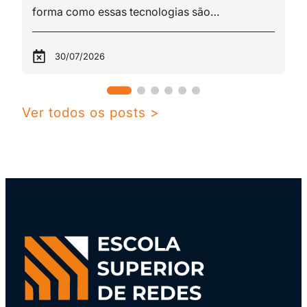
da comunidade, o TNC (Terena
Network Conference). GÉANT
reconheceu a importância em
30/07/2026
atender às necessidades de
estudantes e educadores,
apoiando as instituições
Ver todos os posts >
educacionais, para isso, foi criada
uma nova função de Community
Support Officer. Com isso cabe à
Gyöngyi a responsabilidade de
trabalhar com a comunidade das
redes acadêmicas, para apoiar
seus esforços no aprimoramento
de suas atividades de educação.