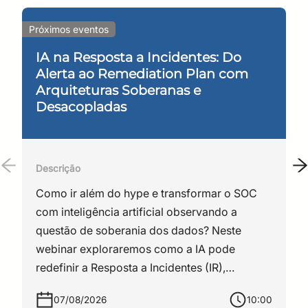
redes, tecnologias e serviços
Próximos eventos
inovadores para pesquisa e
educação. Klaas tem uma extensa
IA na Resposta a Incidentes: Do
experiência em gerenciamento de
Alerta ao Remediation Plan com
inovação, com ênfase em
Arquiteturas Soberanas e
identidade, mobilidade e
Desacopladas
segurança. Ele supervisiona as
atividades de Gestão de
identidades na GÉANT e o
Descrição
programa comunitário e gerencia
Como ir além do hype e transformar o SOC
as equipes de T&I, relações com
com inteligência artificial observando a
parceiros e engajamento em
questão de soberania dos dados? Neste
pesquisas. Antes de ingressar na
webinar exploraremos como a IA pode
GÉANT como Diretor de Suporte
redefinir a Resposta a Incidentes (IR),
Comunitário, Klaas era engenheiro
reduzindo drasticamente o MTTR e
sênior de consultoria e arquiteto de
07/08/2026
10:00
eliminando a fadiga de alertas. Analisaremos