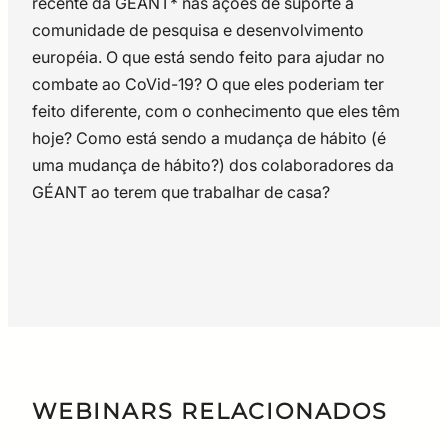
recente da GÉANT* nas ações de suporte à
comunidade de pesquisa e desenvolvimento
européia. O que está sendo feito para ajudar no
combate ao CoVid-19? O que eles poderiam ter
feito diferente, com o conhecimento que eles têm
hoje? Como está sendo a mudança de hábito (é
uma mudança de hábito?) dos colaboradores da
GÉANT ao terem que trabalhar de casa?
Klaas Wierenga
Klaas Wierenga é Chief Information
& Technology Officer da GEANT. A
GÉANT atende à comunidade de
WEBINARS RELACIONADOS
redes de pesquisa e educação na
Europa, ajudando-as a oferecer