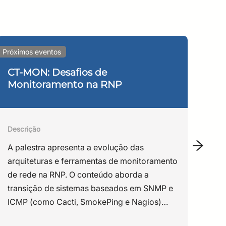
B (2009) e pós-graduado em Administração de
Próximos eventos
Webin
infraestrutura de sistemas e 10 anos de
CPD/UnB, CDTC/ITI, nos projetos REID e Casa
CT-MON: Desafios de
In
Monitoramento na RNP
Cl
ualmente atua como Senior Infrastructure
Fí
 instrutor e conteudista da Escola Superior de
Descrição
Des
A palestra apresenta a evolução das
Est
arquiteturas e ferramentas de monitoramento
ace
de rede na RNP. O conteúdo aborda a
Int
transição de sistemas baseados em SNMP e
já 
ICMP (como Cacti, SmokePing e Nagios)
de 
para um modelo de telemetria utilizando o