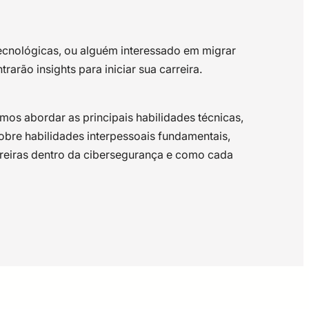
ecnológicas, ou alguém interessado em migrar
rão insights para iniciar sua carreira.
mos abordar as principais habilidades técnicas,
obre habilidades interpessoais fundamentais,
rreiras dentro da cibersegurança e como cada
o mestrado em 2012 e o Doutorado, na mesma
ência em atividades de infraestrutura, em