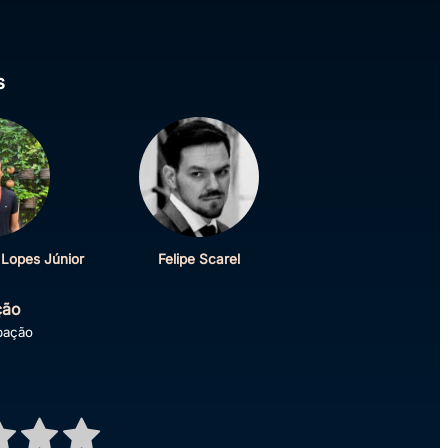
s
Lopes Júnior
Felipe Scarel
ção
ipação