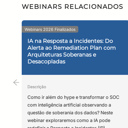
WEBINARS RELACIONADOS
Felipe Scarel
Felipe Brant Scarel é bacharel e
Webinars 2026 Finalizados
Empresas pela Fundação Getúlio V
experiência em segurança da inf
IA na Resposta a Incidentes: Do
Alerta ao Remediation Plan com
Brasil e como analista de segura
Arquiteturas Soberanas e
Engineer pela NextRoll e como con
Desacopladas
Redes/RNP desde 2015.
Descrição
Como ir além do hype e transformar o SOC
com inteligência artificial observando a
questão de soberania dos dados? Neste
webinar exploraremos como a IA pode