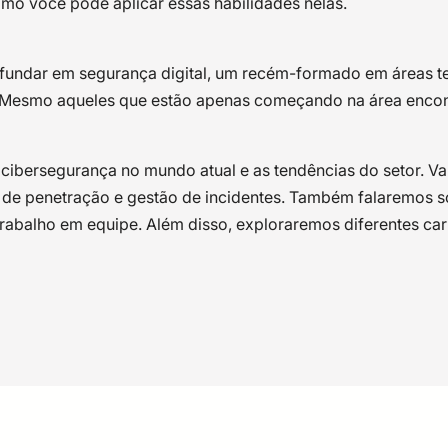
como você pode aplicar essas habilidades nelas.
ofundar em segurança digital, um recém-formado em áreas t
 Mesmo aqueles que estão apenas começando na área encontra
 cibersegurança no mundo atual e as tendências do setor. Va
 de penetração e gestão de incidentes. Também falaremos s
rabalho em equipe. Além disso, exploraremos diferentes ca
 Júnior
ência da Computação pela UFPE em 2009, tendo concluído 
ialista em Redes Definidas por Software (SDN). Possui experi
de aplicação e segurança cibernética.