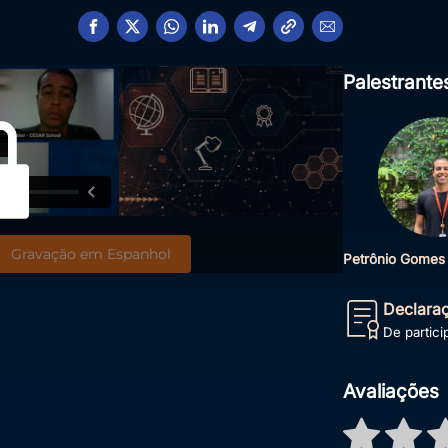
Palestrante
Gravação em Espanhol
Petrônio Gomes 
Declara
De partic
Avaliações