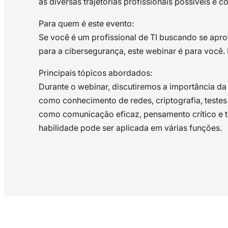
as diversas trajetórias profissionais possíveis e 
Para quem é este evento:
Se você é um profissional de TI buscando se apr
para a cibersegurança, este webinar é para você.
Principais tópicos abordados:
Durante o webinar, discutiremos a importância da
como conhecimento de redes, criptografia, testes
como comunicação eficaz, pensamento crítico e t
habilidade pode ser aplicada em várias funções.
Petrônio Gomes Lopes
Petrônio Júnior é formado em Ci
instituição, em 2017, sendo espec
especial operação de servidores 