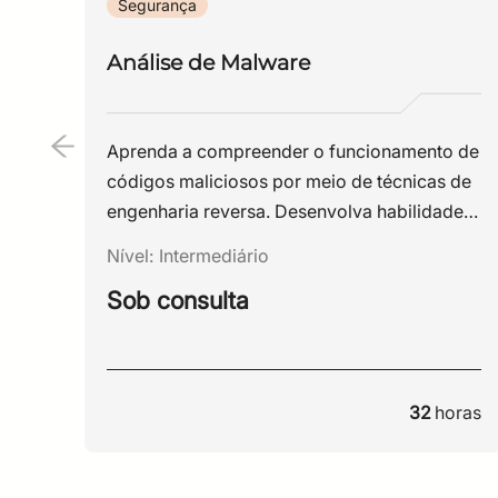
Segurança
Análise de Malware
Aprenda a compreender o funcionamento de
códigos maliciosos por meio de técnicas de
engenharia reversa. Desenvolva habilidades
para analisar malwares, identificar seus
Nível:
Intermediário
comportamentos e fortalecer a capacidade
Sob consulta
da sua organização de prevenir e responder
a ameaças cibernéticas.
32
horas