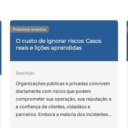
m Ciência da Computação pela Universidade de Brasília/Un
Próximos eventos
argas/FGV (2017). Possui mais de 15 anos de experiência em 
ormação. Atuou como administrador de sistemas e redes no 
O custo de ignorar riscos: Casos
reais e lições aprendidas
nça da informação no SICOOB Confederação e Algar Tech. At
sultor independente e sócio-diretor da GrafIT Consultoria. É
Descrição
Organizações públicas e privadas convivem
diariamente com riscos que podem
comprometer sua operação, sua reputação e
a confiança de clientes, cidadãos e
parceiros. Embora a maioria dos incidentes
de segurança da informação seja atribuída a