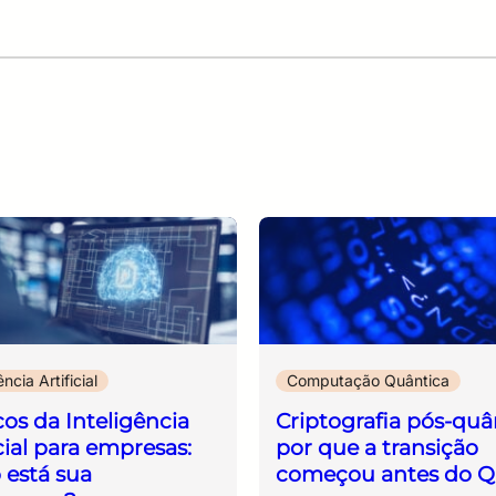
abordagem contínua, integrada à estratégia
institucional e orientada à tomada de
decisões. Ao final, os participantes
compreenderão que a gestão de riscos não
tem como propósito eliminar todas as
ameaças, mas fornecer informações
qualificadas para que as organizações
façam escolhas conscientes, reduzam
incertezas e aumentem sua capacidade de
prevenir, responder e se recuperar de
incidentes. Mais do que uma obrigação
regulatória, a gestão de riscos é um
elemento essencial para a sustentabilidade, a
ência Artificial
Computação Quântica
confiança e a continuidade dos negócios em
cos da Inteligência
Criptografia pós-quâ
um ambiente cada vez mais digital e
icial para empresas:
por que a transição
interconectado.
está sua
começou antes do Q