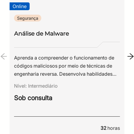
controle total sobre a infraestrutura.
Online
Segurança
Análise de Malware
Aprenda a compreender o funcionamento de
códigos maliciosos por meio de técnicas de
engenharia reversa. Desenvolva habilidades
para analisar malwares, identificar seus
Nível:
Intermediário
comportamentos e fortalecer a capacidade da
Sob consulta
sua organização de prevenir e responder a
ameaças cibernéticas.
32
horas
CPF
Email