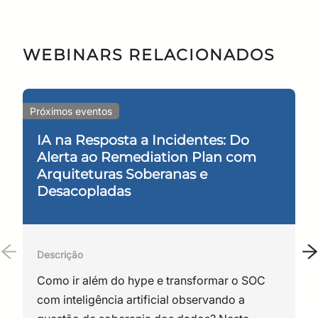
elétrica e pós-graduado em gestão de redes de
computadores, há 30 anos atuando na área de TIC,
WEBINARS RELACIONADOS
sendo 20 anos em projetos de infraestrutura para
ambientes de TI e Datacom. Responsável pelo
desenvolvimento e controle de projetos e
Próximos eventos
gerenciamento de equipes, suporte e consultoria
em soluções de infraestrutura e Membro da
IA na Resposta a Incidentes: Do
Comissão de Estudo da ABNT.
Alerta ao Remediation Plan com
Arquiteturas Soberanas e
Desacopladas
Descrição
Como ir além do hype e transformar o SOC
com inteligência artificial observando a