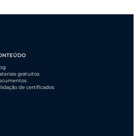
ONTEÚDO
log
teriais gratuitos
ocumentos
lidação de certificados