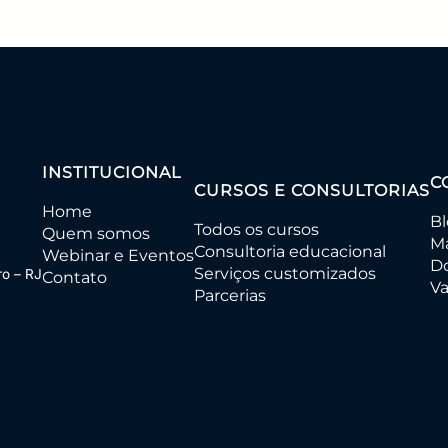
INSTITUCIONAL
C
CURSOS E CONSULTORIAS
Home
B
Todos os cursos
Quem somos
Ma
Consultoria educacional
Webinar e Eventos
D
Serviços customizados
ro – RJ
Contato
Va
Parcerias