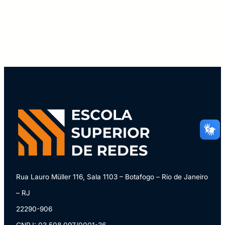
CPF
Email
Digite sua senha
Confirme a senha
CPF
Email
Digite sua senha
Confirme a senha
Rua Lauro Müller 116, Sala 1103 – Botafogo – Rio de Janeiro
– RJ
22290-906
CNPJ: 03.508.097/0001-36