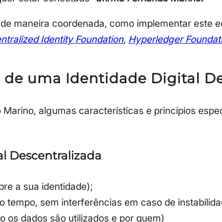
CPF
Email
m, de maneira coordenada, como implementar este e
Digite sua senha
Confirme a senha
tralized Identity Foundation
,
Hyperledger Foundat
CPF
Email
Digite sua senha
Confirme a senha
as de uma Identidade Digital D
Marino, algumas características e princípios espec
al Descentralizada
re a sua identidade);
o tempo, sem interferências em caso de instabilida
o os dados são utilizados e por quem)