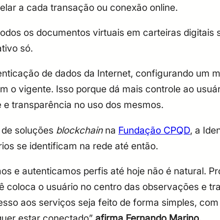
elar a cada transação ou conexão online.
dos os documentos virtuais em carteiras digitais 
ativo só.
ticação de dados da Internet, configurando um mo
m o vigente. Isso porque dá mais controle ao usuár
e e transparência no uso dos mesmos.
co de soluções
blockchain
na
Fundação CPQD
, a Ide
ios se identificam na rede até então.
os e autenticamos perfis até hoje não é natural. P
 coloca o usuário no centro das observações e traz
sso aos serviços seja feito de forma simples, com
quer estar conectado”
afirma Fernando Marino.