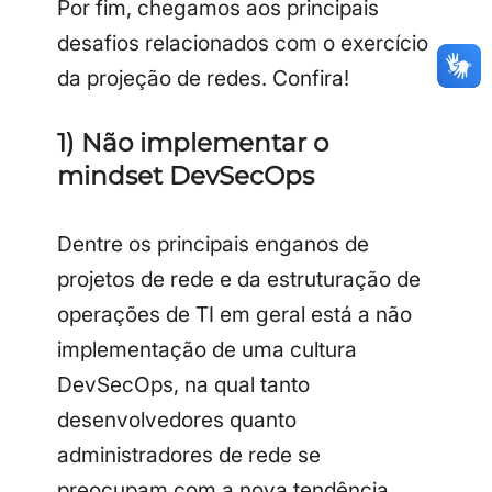
Por fim, chegamos aos principais
CPF
Email
desafios relacionados com o exercício
Digite sua senha
Confirme a senha
da projeção de redes. Confira!
CPF
Email
Digite sua senha
Confirme a senha
1) Não implementar o
mindset DevSecOps
Dentre os principais enganos de
projetos de rede e da estruturação de
operações de TI em geral está a não
implementação de uma cultura
DevSecOps, na qual tanto
desenvolvedores quanto
administradores de rede se
preocupam com a nova tendência